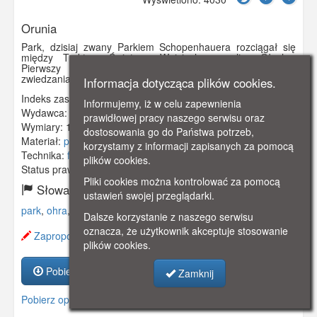
Orunia
Park, dzisiaj zwany Parkiem Schopenhauera rozciągał się
między Traktem Świętego Wojciecha a ulicą Głuchą.
Pierwszy prywatny park w Gdańsku udostępniony do
zwiedzania wszystkim.
Informacja dotycząca plików cookies.
Indeks zasobu:
GSP00762
Informujemy, iż w celu zapewnienia
Wydawca:
Franz Mathesius, Ohra
prawidłowej pracy naszego serwisu oraz
Wymiary:
140 x 90 mm
dostosowania go do Państwa potrzeb,
Materiał:
pocztówka
korzystamy z informacji zapisanych za pomocą
Technika:
fotografia czarno-biała
plików cookies.
Status prawny:
Użycie Niekomercyjne
Pliki cookies można kontrolować za pomocą
Słowa kluczowe:
ustawień swojej przeglądarki.
park
,
ohra
,
trakt świętego wojciecha
,
schopenhauer
,
Dalsze korzystanie z naszego serwisu
oznacza, że użytkownik akceptuje stosowanie
Zaproponuj zmianę opisu.
plików cookies.
Pobierz zasób
Zamknij
Pobierz opis