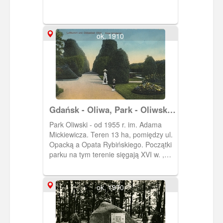
ok. 1910
Gdańsk - Oliwa, Park - Oliwski
im. Adama Mickiewicza
Park Oliwski - od 1955 r. im. Adama
Mickiewicza. Teren 13 ha, pomiędzy ul.
Opacką a Opata Rybińskiego. Początki
parku na tym terenie sięgają XVI w. ,
kiedy to przy rezydencji opackiej
powstał ogród. W XVIII w. z inicjatywy
opata Rybińskiego powstał rokokowy
ok. 1970
ogród; dalsze przekształcenia tego
terenu dotyczą przełomu XVIII i XIX w. i
są związane z pracami ogrodnika