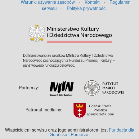
Warunki używania zasobów
·
Kontakt
·
Regulamin
serwisu
·
Polityka prywatności
©
OpenStreetMap
contributors.
Dofinansowano ze środków Ministra Kultury i Dziedzictwa
Narodowego pochodzących z Funduszu Promocji Kultury –
państwowego funduszu celowego.
Partnerzy:
Patronat medialny:
Właścicielem serwisu oraz jego administratorem jest
Fundacja dla
Gdańska i Pomorza
.