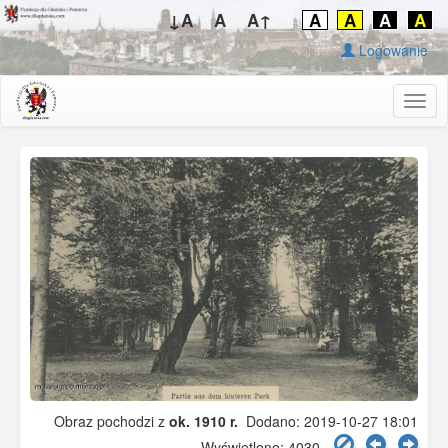
↓A
A
A↑
A
A
A
A
Logowanie
Togg
navig
Obraz pochodzi z
ok. 1910 r.
Dodano: 2019-10-27 18:01
Wyświetlono: 4030