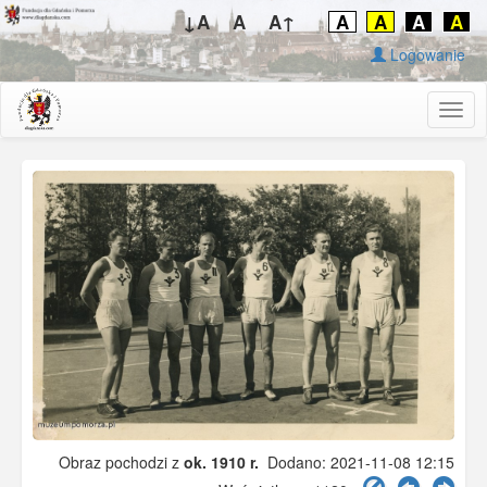
↓A
A
A↑
A
A
A
A
Logowanie
Togg
navig
Obraz pochodzi z
ok. 1910 r.
Dodano: 2021-11-08 12:15