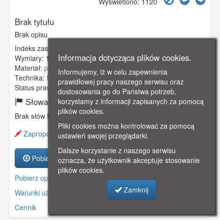
Wyświetlono: 1120
Brak tytułu
Brak opisu
Indeks zasobu:
GSP00750
Informacja dotycząca plików cookies.
Wymiary:
138 x 90 mm
Materiał:
pocztówka
Informujemy, iż w celu zapewnienia
Technika:
fotografia czarno-biała
prawidłowej pracy naszego serwisu oraz
Status prawny:
Użycie Niekomercyjne
dostosowania go do Państwa potrzeb,
Słowa kluczowe:
korzystamy z informacji zapisanych za pomocą
plików cookies.
Brak słów kluczowych
Pliki cookies można kontrolować za pomocą
Zaproponuj zmianę opisu.
ustawień swojej przeglądarki.
Dalsze korzystanie z naszego serwisu
Pobierz zasób
oznacza, że użytkownik akceptuje stosowanie
plików cookies.
Pobierz opis
Zamknij
Warunki używania zasobów.
Cennik