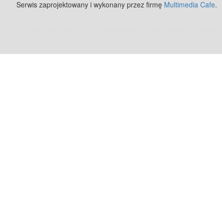
Serwis zaprojektowany i wykonany przez firmę
Multimedia Cafe
.
Zobacz też:
MJ Drone - profesjonalne mycie elewacji z drona
.