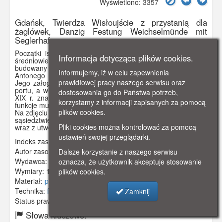
Wyświetlono: 3357
Gdańsk, Twierdza Wisłoujście z przystanią dla
żaglówek, Danzig Festung Weichselmünde mit
Seglerhafen
Początki istnienia fortu u ujścia Wisły do Bałtyku sięgają
Informacja dotycząca plików cookies.
średniowiecza. W 2 ej poł. XVI w. powstał fort carré
budowany pod nadzorem Hansa von Lindau, następnie
Informujemy, iż w celu zapewnienia
Antonego van Obberghena. Obiekt pełnił funkcje militarne.
prawidłowej pracy naszego serwisu oraz
Jego załoga kontrolowała statki wpływające do gdańskiego
portu, a wieża do 1758 r. spełniała rolę latarni morskiej. W
dostosowania go do Państwa potrzeb,
XIX r. znajdowało się tu również więzienie. Obecnie pełni
korzystamy z informacji zapisanych za pomocą
funkcje muzealne.
plików cookies.
Na zdjęciu widoczna przystań dla żaglówek, która powstała w
sąsiedztwie twierdzy w dwudziestoleciu międzywojennym
Pliki cookies można kontrolować za pomocą
wraz z utworzeniem tu siedziby klubów żeglarskich.
ustawień swojej przeglądarki.
Indeks zasobu:
GSP00056
Autor zasobu:
Ilse Macholz Drg - Oliva
Dalsze korzystanie z naszego serwisu
Wydawca:
Carl Lange, Danzig - Oliwa
oznacza, że użytkownik akceptuje stosowanie
Wymiary:
138 x 86 mm
plików cookies.
Materiał:
pocztówka
Technika:
fotografia czarno-biała
Zamknij
Status prawny:
Użycie Niekomercyjne
Słowa kluczowe: