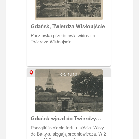
Gdańsk, Twierdza Wisłoujście
Pocztówka przedstawia widok na
Twierdzę Wisłoujście.
ok. 1910
Gdańsk wjazd do Twierdzy
Wisłoujście, Danzig Eingang
Początki istnienia fortu u ujścia Wisły
zur Festung Weichselmünde
do Bałtyku sięgają średniowiecza. W 2