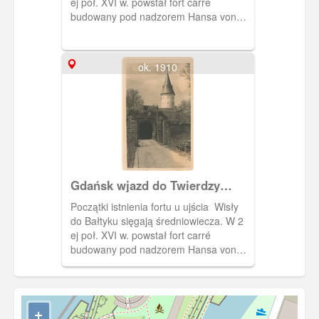
ej poł. XVI w. powstał fort carré
budowany pod nadzorem Hansa von
Lindau, następnie Antonego van
Obberghena. Obiekt pełnił funkcje
militarne. Jego załoga kontrolowała
ok. 1910
statki wpływające do gdańskiego portu,
a wieża do 1758 r. spełniała rolę latarni
morskiej. W XIX r. znajdowało się tu
również więzienie. Obecnie pełni
funkcje muzealne.
Gdańsk wjazd do Twierdzy
Wisłoujście, Danzig Eingang
Początki istnienia fortu u ujścia Wisły
zur Festung Weichselmünde
do Bałtyku sięgają średniowiecza. W 2
ej poł. XVI w. powstał fort carré
budowany pod nadzorem Hansa von
Lindau, następnie Antonego van
Obberghena. Obiekt pełnił funkcje
militarne. Jego załoga kontrolowała
statki wpływające do gdańskiego portu,
+