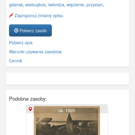
gdańsk
,
wisłoujście
,
twierdza
,
więzienie
,
przystań
,
Zaproponuj zmianę opisu.
Pobierz zasób
Pobierz opis
Warunki używania zasobów.
Cennik
Podobne zasoby:
ok. 1920