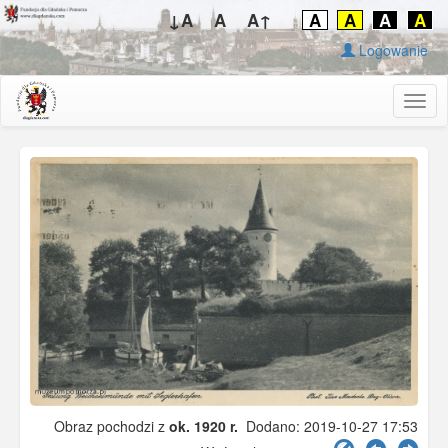
↓A
A
A↑
A
A
A
A
Logowanie
Togg
navig
Obraz pochodzi z
ok. 1920 r.
Dodano: 2019-10-27 17:53