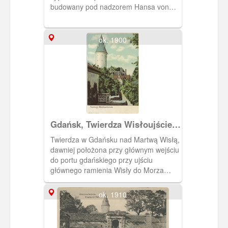
pobliżu twierdzy w dwudziestoleciu
budowany pod nadzorem Hansa von
międzywojennym. Pocztówka w obiegu
Lindau, następnie Antonego van
od 1925 r.
Obberghena. Obiekt pełnił funkcje
militarne. Jego załoga kontrolowała
ok. 1900
statki wpływające do gdańskiego portu,
a wieża do 1758 r. spełniała rolę latarni
morskiej. W XIX r. znajdowało się tu
również więzienie. Obecnie pełni
funkcje muzealne.
Gdańsk, Twierdza Wisłoujście,
Weichselmünde
Twierdza w Gdańsku nad Martwą Wisłą,
dawniej położona przy głównym wejściu
do portu gdańskiego przy ujściu
głównego ramienia Wisły do Morza
Bałtyckiego.
ok. 1910