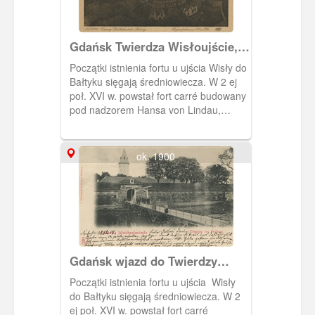
Gdańsk Twierdza Wisłoujście,
Danzig Festung Weichselmünde
Początki istnienia fortu u ujścia Wisły do
Bałtyku sięgają średniowiecza. W 2 ej
poł. XVI w. powstał fort carré budowany
pod nadzorem Hansa von Lindau,
następnie Antonego van Obberghena.
Obiekt pełnił funkcje militarne. Jego
załoga kontrolowała statki wpływające
ok. 1900
do gdańskiego portu, a wieża do 1758 r.
spełniała rolę latarni morskiej. W XIX r.
znajdowało się tu również więzienie.
Obecnie pełni funkcje muzealne. Na
zdjęciu widoczna latarnia z hełmem, jaki
otrzymała w 1889 r. (poprzedni
barokowy hełm spłonął od uderzenia
Gdańsk wjazd do Twierdzy
pioruna), otoczona wieńcem. Tworzą go
Wisłoujście, Danzig Eingang
kamieniczki koszarowe wraz z domem
Początki istnienia fortu u ujścia Wisły
zur Festung Weichselmünde
komendanta. W tle widoczna przystań
do Bałtyku sięgają średniowiecza. W 2
dla żaglówek, którą utworzono w
ej poł. XVI w. powstał fort carré