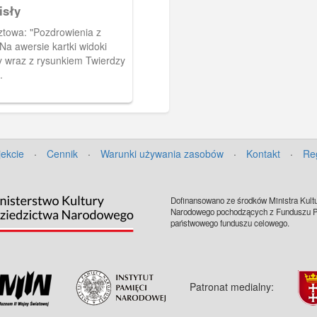
isły
ztowa: "Pozdrowienia z
Na awersie kartki widoki
ły wraz z rysunkiem Twierdzy
.
jekcie
·
Cennik
·
Warunki używania zasobów
·
Kontakt
·
Re
Dofinansowano ze środków Ministra Kultu
Narodowego pochodzących z Funduszu Pr
państwowego funduszu celowego.
Patronat medialny: