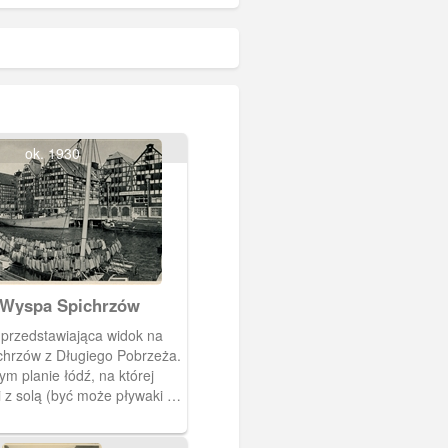
ok. 1930
 Wyspa Spichrzów
przedstawiająca widok na
hrzów z Długiego Pobrzeża.
m planie łódź, na której
 z solą (być może pływaki z
Kartka pochodzi z kalendarza
ego "Danzig im Blid" na rok