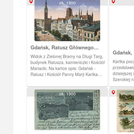
1960.
ok. 1900
Gdańsk, Ratusz Głównego
Gdańsk, 
Miasta
Widok z Zielonej Bramy na Długi Targ,
Kartka poc
budynek Ratusza, kamieniczki i Kościół
przedstawi
Mariacki. Na kartce opis: Gdańsk -
dzisiejszej 
Ratusz i Kościół Panny Marji Kartka
Szerokiej 
pochodzi z albumu złożonego przez R.
kościoła M
Czarlińskiego. Album zawiera 11 kartek
pocztowych wydanych przez
ok. 1900
wydawnictwo Stengel &Co., G.m.b.H,
Dresden. Okładka albumu tekturowa,
kolor bordo. Na okładce znajduje się
napis Gdańsk, dane wydawcy i
ozdobne, secesyjne motywy roślinne.