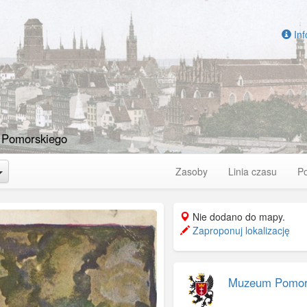
Inf
 Pomorskiego
Toggle Dropdown
Zasoby
Linia czasu
P
Nie dodano do mapy.
Zaproponuj lokalizację
Muzeum Pomor