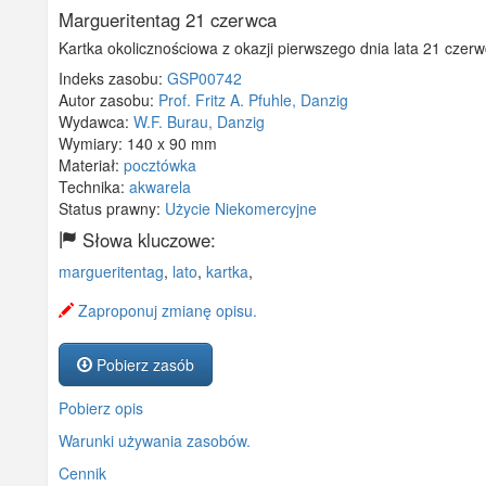
Margueritentag 21 czerwca
Kartka okolicznościowa z okazji pierwszego dnia lata 21 czerw
Indeks zasobu:
GSP00742
Autor zasobu:
Prof. Fritz A. Pfuhle, Danzig
Wydawca:
W.F. Burau, Danzig
Wymiary:
140 x 90 mm
Materiał:
pocztówka
Technika:
akwarela
Status prawny:
Użycie Niekomercyjne
Słowa kluczowe:
margueritentag
,
lato
,
kartka
,
Zaproponuj zmianę opisu.
Pobierz zasób
Pobierz opis
Warunki używania zasobów.
Cennik