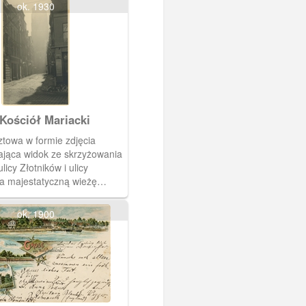
ok. 1930
Kościół Mariacki
ztowa w formie zdjęcia
ająca widok ze skrzyżowania
ulicy Złotników i ulicy
na majestatyczną wieżę
ariackiego.
ok. 1900