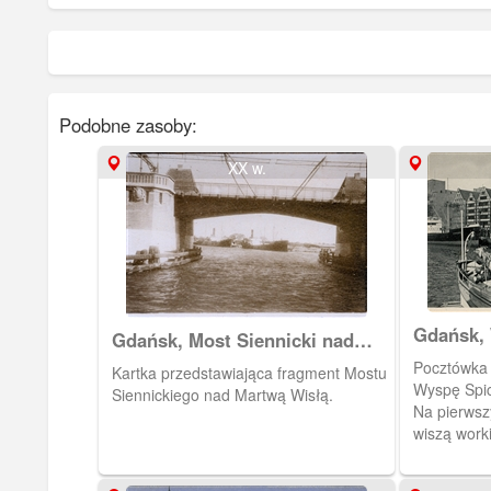
Podobne zasoby:
XX w.
Gdańsk,
Gdańsk, Most Siennicki nad
Martwą Wisłą
Pocztówka 
Kartka przedstawiająca fragment Mostu
Wyspę Spic
Siennickiego nad Martwą Wisłą.
Na pierwszy
wiszą worki
korkiem?) 
pocztówkow