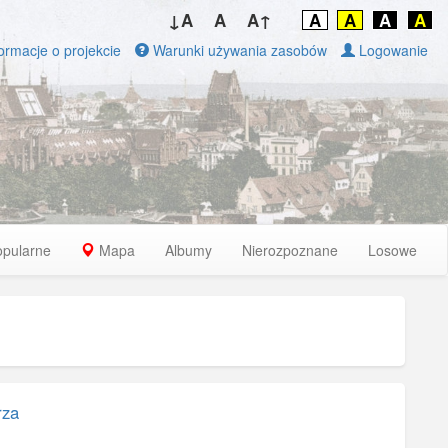
↓A
A
A↑
A
A
A
A
ormacje o projekcie
Warunki używania zasobów
Logowanie
opularne
Mapa
Albumy
Nierozpoznane
Losowe
za