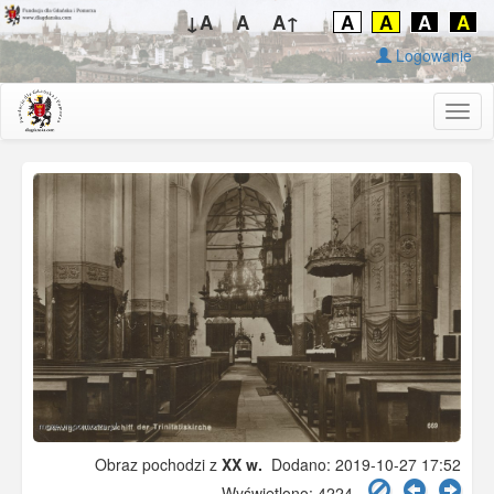
↓A
A
A↑
A
A
A
A
Logowanie
Togg
navig
Obraz pochodzi z
XX w.
Dodano: 2019-10-27 17:52
Wyświetlono: 4224