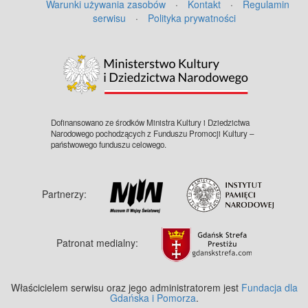
Warunki używania zasobów
·
Kontakt
·
Regulamin
serwisu
·
Polityka prywatności
©
OpenStreetMap
contributors.
Dofinansowano ze środków Ministra Kultury i Dziedzictwa
Narodowego pochodzących z Funduszu Promocji Kultury –
państwowego funduszu celowego.
Partnerzy:
Patronat medialny:
Właścicielem serwisu oraz jego administratorem jest
Fundacja dla
Gdańska i Pomorza
.