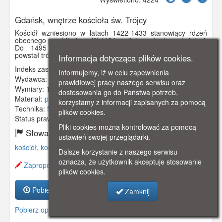
Gdańsk, wnętrze kościoła św. Trójcy
Kościół wzniesiono w latach 1422-1433 stanowiący rdzeń
obecnego prezbiterium. W 1484 podjęto rozbudowę świątyni.
Do 1495 roku przebudowano prezbiterium, następnie
powstał trójnawowy, halowy korpus nawowy
Informacja dotycząca plików cookies.
Indeks zasobu:
GSP02444
Informujemy, iż w celu zapewnienia
Wydawca:
Orweda, Danzig
prawidłowej pracy naszego serwisu oraz
Wymiary:
138 x 86 mm
dostosowania go do Państwa potrzeb,
Materiał:
pocztówka
korzystamy z informacji zapisanych za pomocą
Technika:
fotografia czarno-biała
plików cookies.
Status prawny:
Użycie Niekomercyjne
Pliki cookies można kontrolować za pomocą
Słowa kluczowe:
ustawień swojej przeglądarki.
kościół
,
kościół św. trójcy
,
stare przedmieście
,
Dalsze korzystanie z naszego serwisu
oznacza, że użytkownik akceptuje stosowanie
Zaproponuj zmianę opisu.
plików cookies.
Pobierz zasób
Zamknij
Pobierz opis