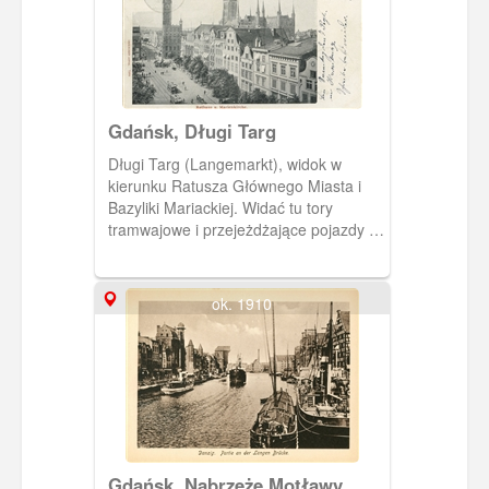
Gdańsk, Długi Targ
Długi Targ (Langemarkt), widok w
kierunku Ratusza Głównego Miasta i
Bazyliki Mariackiej. Widać tu tory
tramwajowe i przejeżdżające pojazdy i
Fontannę Neptuna. Obieg 1902 rok
ok. 1910
Gdańsk, Nabrzeże Motławy,