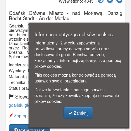
Wyświetlono: 4645
Gdańsk Główne Miasto - nad Motławą, Danzig
Recht Stadt - An der Motlau
Gdańsk, Główne Miasto. Widok na Starą Motławę. Na
pierwszym planie Most Zielony pochodzący z 1883 r. stalowy,
Informacja dotycząca plików cookies.
na betonowych podporach, umieszczony tu w miejscu
wcześniejszego drewnianego, wybudowanego wg. projektu
Informujemy, iż w celu zapewnienia
Dirca Danilsa w 2 poł. XVI w. oraz Brama Zielona zbudowana
przez Regniera z Amsterdamu oraz Hansa Kramera z
prawidłowej pracy naszego serwisu oraz
Drezna. Most Zielony łączy Długie Pobrzeże z Wyspą
dostosowania go do Państwa potrzeb,
Spichrzów (pod nim przepływa Stara Motława).
korzystamy z informacji zapisanych za pomocą
Indeks zasobu:
GSP00048
plików cookies.
Wymiary:
138 x 86 mm
Pliki cookies można kontrolować za pomocą
Materiał:
pocztówka
ustawień swojej przeglądarki.
Technika:
fotografia czarno-biała
Status prawny:
Użycie Niekomercyjne
Dalsze korzystanie z naszego serwisu
oznacza, że użytkownik akceptuje stosowanie
Słowa kluczowe:
plików cookies.
gdańsk
,
główne miasto
,
motława
,
most
,
brama
,
Zamknij
Zaproponuj zmianę opisu.
Pobierz zasób