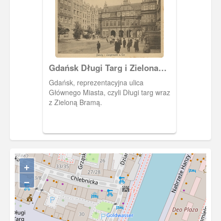
Gdańsk Długi Targ i Zielona
Brama, Danzig Langermarkt
Gdańsk, reprezentacyjna ulica
und Grünes Tor.
Głównego Miasta, czyli Długi targ wraz
z Zieloną Bramą.
+
−