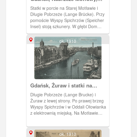
widok z Zielonego Mostu
Statki w porcie na Starej Motławie i
Długie Pobrzeże (Lange Brücke). Przy
pomoście Wyspy Spichrzów (Speicher
Insel) stoją szkunery. W głębi Dom
przyrodników i Żuraw. Fotografia
pochodzi z albumu "Danzig und
ok. 1910
Umgebung in Bildern".
Gdańsk, Żuraw i statki na
Motławie
Długie Pobrzeże (Lange Brucke) i
Żuraw z lewej strony. Po prawej brzeg
Wyspy Spichrzów i w Oddali Ołowianka
z elektrownią miejską. Na Motławie
umiarkowany ruch statków.
ok. 1910