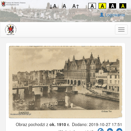
↓A
A
A↑
A
A
A
A
Logowanie
Togg
navig
Obraz pochodzi z
ok. 1910 r.
Dodano: 2019-10-27 17:51