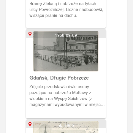
Bramę Zieloną i nabrzeże na tyłach
ulicy Powroźniczej. Liczne nadbudówki,
wiszące pranie na dachu.
1958-09-09
Gdańsk, Długie Pobrzeże
Zdjęcie przedstawia dwie osoby
pozujące na nabrzeżu Motławy z
widokiem na Wyspę Spichrzów (z
magazynami wybudowanymi w miejscu
zniszczonych spichlerzy). Na tylnej
stronie zdjęcia data 14 września 1958
roku i pieczątka zakładu
ok. 1900
fotograficznego Foto-Am. Alfred Ponner