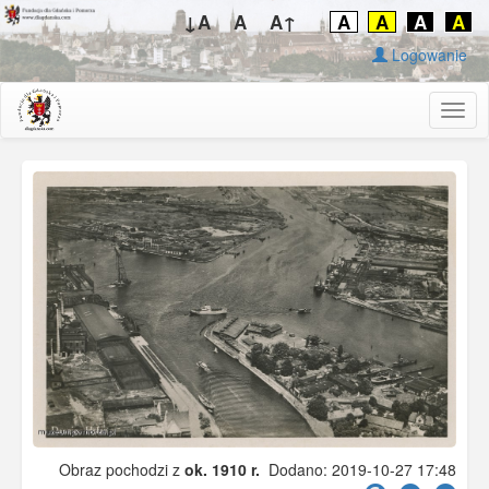
↓A
A
A↑
A
A
A
A
Logowanie
Togg
navig
Obraz pochodzi z
ok. 1910 r.
Dodano: 2019-10-27 17:48