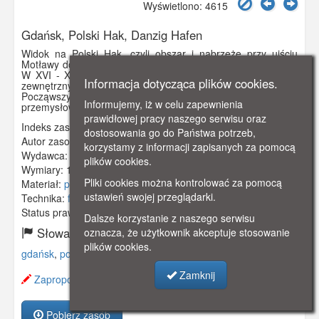
Wyświetlono: 4615
Gdańsk, Polski Hak, Danzig Hafen
Widok na Polski Hak, czyli obszar i nabrzeże przy ujściu
Motławy do Martwej Wisły, na wprost Kanału Kaszubskiego.
W XVI - XVII w. granica pomiędzy portem wewnętrznym a
Informacja dotycząca plików cookies.
zewnętrznym. Ulubione miejsce postoju polskich flisaków.
Począwszy od 2 poł. XIX w. teren poddany zabudowie
Informujemy, iż w celu zapewnienia
przemysłowej; powstała tu m. in. Stocznia Devrienta.
prawidłowej pracy naszego serwisu oraz
Indeks zasobu:
GSP00057
dostosowania go do Państwa potrzeb,
Autor zasobu:
Hochglantz
korzystamy z informacji zapisanych za pomocą
Wydawca:
Carl Brinkmann, Breslau 8, Nr. 10
plików cookies.
Wymiary:
138 x 86 mm
Pliki cookies można kontrolować za pomocą
Materiał:
pocztówka
ustawień swojej przeglądarki.
Technika:
fotografia czarno-biała
Status prawny:
Użycie Niekomercyjne
Dalsze korzystanie z naszego serwisu
Słowa kluczowe:
oznacza, że użytkownik akceptuje stosowanie
plików cookies.
gdańsk
,
polski hak
,
flisacy
,
stocznia
,
lotnicze
,
Zamknij
Zaproponuj zmianę opisu.
Pobierz zasób