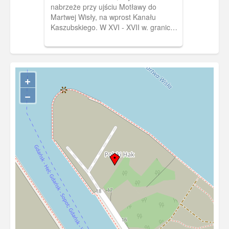
nabrzeże przy ujściu Motławy do
Martwej Wisły, na wprost Kanału
Kaszubskiego. W XVI - XVII w. granica
pomiędzy portem wewnętrznym a
zewnętrznym. Ulubione miejsce postoju
polskich flisaków. Począwszy od 2 poł.
XIX w. teren poddany zabudowie
+
przemysłowej; powstała tu m. in.
Stocznia Devrienta. Widoczne tez
−
gazownia przy ulicy Wałowej.