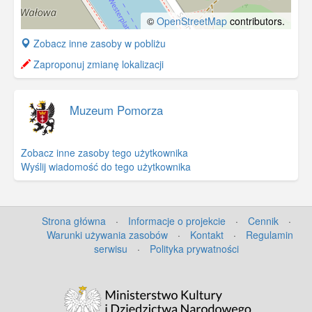
©
OpenStreetMap
contributors.
+
Zobacz inne zasoby w pobliżu
−
Zaproponuj zmianę lokalizacji
Muzeum Pomorza
Zobacz inne zasoby tego użytkownika
Wyślij wiadomość do tego użytkownika
Strona główna
·
Informacje o projekcie
·
Cennik
·
Warunki używania zasobów
·
Kontakt
·
Regulamin
serwisu
·
Polityka prywatności
©
OpenStreetMap
contributors.