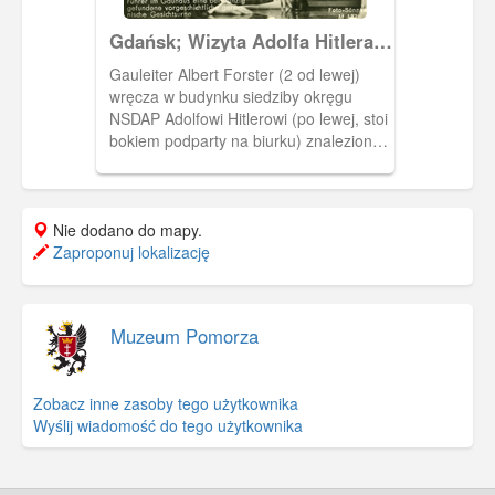
Gdańsk; Wizyta Adolfa Hitlera
w Gdańsku i na Westerplatte
Gauleiter Albert Forster (2 od lewej)
wręcza w budynku siedziby okręgu
NSDAP Adolfowi Hitlerowi (po lewej, stoi
bokiem podparty na biurku) znalezioną
pod Gdańskiem urnę twarzową.
Pochyleni oglądają naczynie stojące na
stole (na boku urny widoczne
namalowane zdobienie). Z tyłu
Nie dodano do mapy.
widoczna szklana gablota. W głębi
Zaproponuj lokalizację
widoczne drzwi wejściowe do sali. U
dołu nadrukowany podpis w j.
niemieckim: "Gauleiter Forster
Muzeum Pomorza
uberreicht dem Fuhrer im Gauhaus
eine bei Danzig gefundene
vorgeschichtliche germanische
Zobacz inne zasoby tego użytkownika
Gesichtsurne" (niem. "Gauleiter Forster
Wyślij wiadomość do tego użytkownika
w siedzibie okręgu [NSDAP] wręcza
Wodzowi [Adolfowi Hitlerowi]
prehistoryczna germańską urnę
twarzową, znalezioną koło Gdańska") i