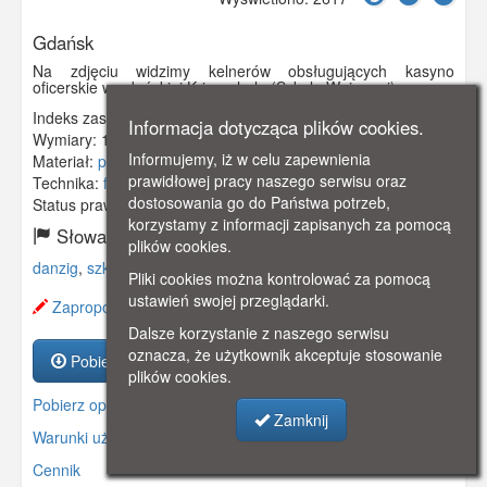
Gdańsk
Na zdjęciu widzimy kelnerów obsługujących kasyno
oficerskie w gdańskiej Krigsschule (Szkole Wojennej).
Indeks zasobu:
GSP00728
Informacja dotycząca plików cookies.
Wymiary:
139 x 88 mm
Informujemy, iż w celu zapewnienia
Materiał:
pocztówka
prawidłowej pracy naszego serwisu oraz
Technika:
fotografia czarno-biała
dostosowania go do Państwa potrzeb,
Status prawny:
Użycie Niekomercyjne
korzystamy z informacji zapisanych za pomocą
Słowa kluczowe:
plików cookies.
danzig
,
szkoła wojenna
,
krigsschule
,
Pliki cookies można kontrolować za pomocą
ustawień swojej przeglądarki.
Zaproponuj zmianę opisu.
Dalsze korzystanie z naszego serwisu
oznacza, że użytkownik akceptuje stosowanie
Pobierz zasób
plików cookies.
Pobierz opis
Zamknij
Warunki używania zasobów.
Cennik