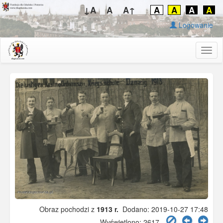
↓A
A
A↑
A
A
A
A
Logowanie
Togg
navig
Obraz pochodzi z
1913 r.
Dodano: 2019-10-27 17:48
Wyświetlono: 2617