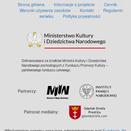
Strona główna
·
Informacje o projekcie
·
Cennik
·
"Foto-Sonnke M 137". Zakaz
Warunki używania zasobów
·
Kontakt
·
Regulamin
kopiowania, zasób dostępny w zbiorach
serwisu
·
Polityka prywatności
IPN, sygnatura: GK-5-1-89-1
Dofinansowano ze środków Ministra Kultury i Dziedzictwa
Narodowego pochodzących z Funduszu Promocji Kultury –
państwowego funduszu celowego.
Partnerzy:
Patronat medialny:
Właścicielem serwisu oraz jego administratorem jest
Fundacja dla