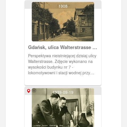
1908
Gdańsk, ulica Walterstrasse w
Nowym Porcie
Perspektywa nieistniejącej dzisiaj ulicy
Walterstrasse. Zdjęcie wykonano na
wysokości budynku nr 7 -
lokomotywowni i stacji wodnej przy
dworcu kolejowym. Z prawej strony
wylot ulicy Dworcowej. Dom po prawej
stronie ma nr 6. Pośrodku zdjęcia
1939-09-19
budynek przy Oliwskiej 52.