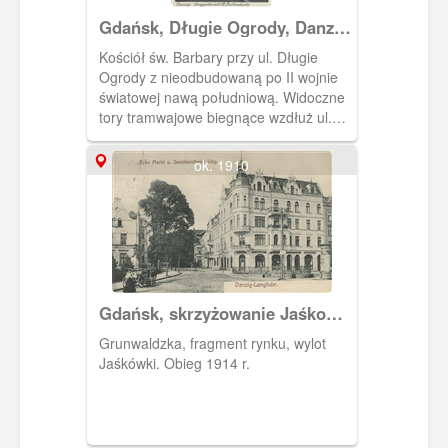
Gdańsk, Długie Ogrody, Danzig
Langgarten mit. St.
Kościół św. Barbary przy ul. Długie
Barbarakirche
Ogrody z nieodbudowaną po II wojnie
światowej nawą południową. Widoczne
tory tramwajowe biegnące wzdłuż ul.
Długie Ogrody oraz w głębi, po lewej
stronie Brama Stągiewna.
ok. 1910
Gdańsk, skrzyżowanie Jaśkowej
Doliny z Grunwaldzką.
Grunwaldzka, fragment rynku, wylot
Jaśkówki. Obieg 1914 r.