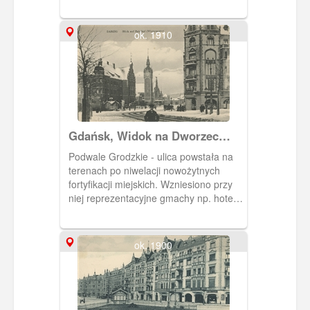
(Karmelitergasse). Pocztówka sprzed
1905 r.
ok. 1910
Gdańsk, Widok na Dworzec
Gdańsk - Główny, Danzig Blick
Podwale Grodzkie - ulica powstała na
auf Bahnhof
terenach po niwelacji nowożytnych
fortyfikacji miejskich. Wzniesiono przy
niej reprezentacyjne gmachy np. hotele.
Ulicą poprowadzono tory tramwajowe.
W głębi widoczne są budynki należące
do Dworca Gdańsk - Główny z
ok. 1900
charakterystyczną wieżą zegarową.