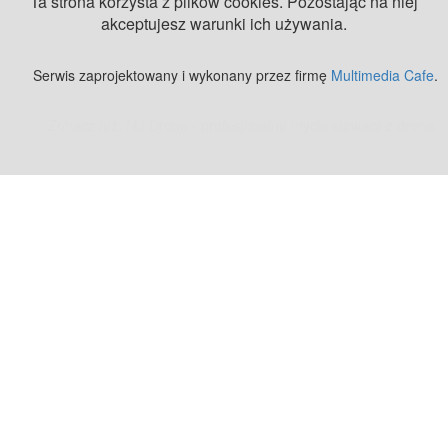
Ta strona korzysta z plików cookies. Pozostając na niej
akceptujesz warunki ich używania.
Serwis zaprojektowany i wykonany przez firmę
Multimedia Cafe
.
Zobacz też:
MJ Drone - profesjonalne mycie elewacji z drona
.