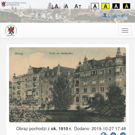
↓A
A
A↑
A
A
A
A
Logowanie
Togg
navig
Obraz pochodzi z
ok. 1910 r.
Dodano: 2019-10-27 17:48