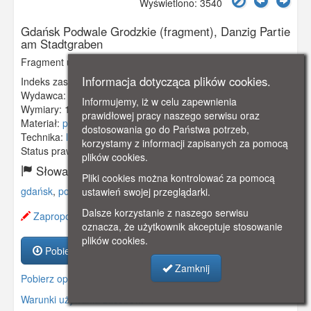
Wyświetlono: 3540
Gdańsk Podwale Grodzkie (fragment), Danzig Partie
am Stadtgraben
Fragment ul. Podwale Grodzkie.
Informacja dotycząca plików cookies.
Indeks zasobu:
GSP00085
Wydawca:
Walter Edelstein, Gdańsk - Sopot
Informujemy, iż w celu zapewnienia
Wymiary:
138 x 86 mm
prawidłowej pracy naszego serwisu oraz
Materiał:
pocztówka
dostosowania go do Państwa potrzeb,
Technika:
litografia
korzystamy z informacji zapisanych za pomocą
Status prawny:
Użycie Niekomercyjne
plików cookies.
Słowa kluczowe:
Pliki cookies można kontrolować za pomocą
gdańsk
,
podwale grodzkie
,
ustawień swojej przeglądarki.
Dalsze korzystanie z naszego serwisu
Zaproponuj zmianę opisu.
oznacza, że użytkownik akceptuje stosowanie
plików cookies.
Pobierz zasób
Zamknij
Pobierz opis
Warunki używania zasobów.