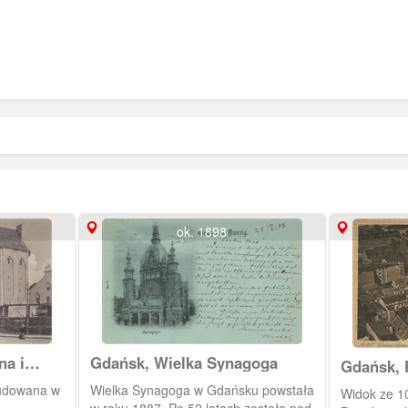
ok. 1898
na i
Gdańsk, Wielka Synagoga
Gdańsk, 
 i
Przedmiej
budowana w
Wielka Synagoga w Gdańsku powstała
Widok ze 100 m na obec
Graben