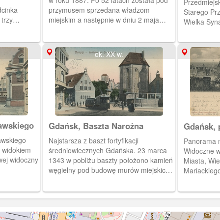
w roku 1887. Po 52 latach została pod
Przedmiejs
dcinka
przymusem sprzedana władzom
Starego Prz
trzy
miejskim a następnie w dniu 2 maja
Wielka Syn
oru
1939 r, przystąpiono do jej rozbiórki.
Prezydium P
iącego
rnej.
ok. XX w.
awskiego
Gdańsk, Baszta Narożna
Gdańsk, 
Biskupiej
awskiego
Najstarsza z baszt fortyfikacji
Panorama mi
z widokiem
średniowiecznych Gdańska. 23 marca
Widoczne w
wej widoczny
1343 w pobliżu baszty położono kamień
Miasta, Wie
węgielny pod budowę murów miejskich
Mariackiego
Głównego (Prawego) Miasta.
Więzienna.