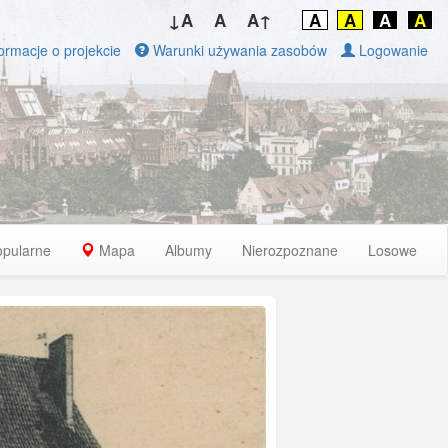
↓A
A
A↑
A
A
A
A
ormacje o projekcie
Warunki używania zasobów
Logowanie
opularne
Mapa
Albumy
Nierozpoznane
Losowe