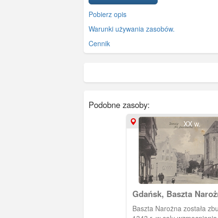
Pobierz opis
Warunki używania zasobów.
Cennik
Podobne zasoby:
XX w.
Gdańsk, Baszta Naroż
skrzyżowanie z Ogarną
Baszta Narożna została z
Bogusławskiego