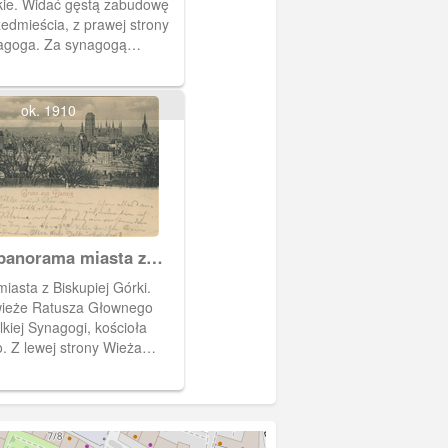
kie. Widać gęstą zabudowę
edmieścia, z prawej strony
agoga. Za synagogą
olicji przy Okopowej 9.
ok. 1910
panorama miasta z
 Górki
asta z Biskupiej Górki.
ieże Ratusza Głownego
lkiej Synagogi, kościoła
. Z lewej strony Wieża