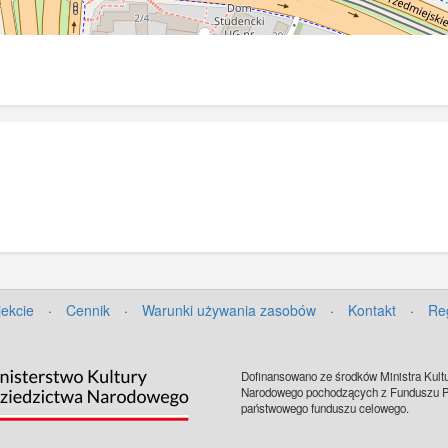
jekcie
·
Cennik
·
Warunki używania zasobów
·
Kontakt
·
Re
Dofinansowano ze środków Ministra Kultu
Narodowego pochodzących z Funduszu Pr
państwowego funduszu celowego.