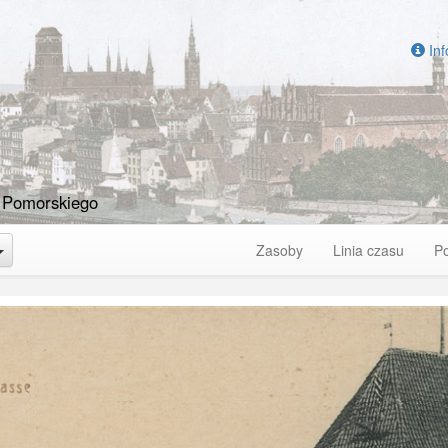
Inf
 Pomorskiego
Toggle Dropdown
Zasoby
Linia czasu
P