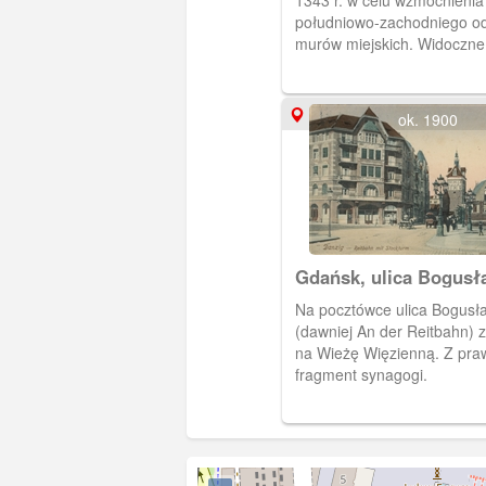
1343 r. w celu wzmocnienia
południowo-zachodniego o
murów miejskich. Widoczne 
budynki tworzyły zespół Dw
Miejskiego, od 1857 r. pełn
funkcję siedziby straży poża
ok. 1900
Gdańsk, ulica Bogusł
Na pocztówce ulica Bogusł
(dawniej An der Reitbahn) 
na Wieżę Więzienną. Z pra
fragment synagogi.