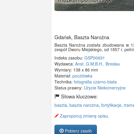
Gdańsk, Baszta Narożna
Baszta Narożna została zbudowana w 134
zespół Dworu Miejskiego, od 1857 r. pełn
Indeks zasobu:
GSP00691
Wydawca:
Anst. G.M.B.H., Breslau
Wymiary:
138 x 86 mm
Materiał:
pocztówka
Technika:
fotografia czarno-biała
Status prawny:
Użycie Niekomercyjne
Słowa kluczowe:
baszta
,
baszta narożna
,
fortyfikacje
,
tram
Zaproponuj zmianę opisu.
Pobierz zasób