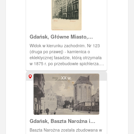
Gdańsk, Główne Miasto,
Rechstadt, ulica Ogarna nr od
Widok w kierunku zachodnim. Nr 123
122 do 129 (od prawej).
(druga po prawej) - kamienica o
eklektycznej fasadzie, którą otrzymała
w 1875 r. po przebudowie spichlerza.
Pocztówka sprzed 1905 r.
XX w.
Gdańsk, Baszta Narożna i
skrzyżowanie z Ogarną i
Baszta Narożna została zbudowana w
Bogusławskiego