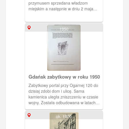
przymusem sprzedana władzom
miejskim a następnie w dniu 2 maja
1939 r, przystąpiono do jej rozbiórki.
1950
Gdańsk zabytkowy w roku 1950
Zabytkowy portal przy Ogarnej 120 do
dzisiaj zdobi dom i ulicę. Sama
kamienica uległa zniszczeniu w czasie
wojny. Została odbudowana w latach
50. XX wieku.
ok. 1900