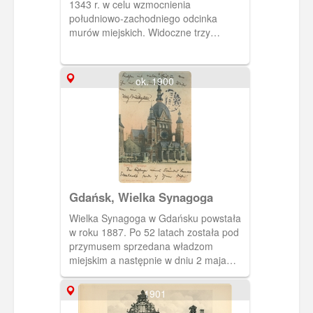
1343 r. w celu wzmocnienia
południowo-zachodniego odcinka
murów miejskich. Widoczne trzy
budynki tworzyły zespół Dworu
Miejskiego, od 1857 r. pełniącego
funkcję siedziby straży pożarnej.
ok. 1900
Gdańsk, Wielka Synagoga
Wielka Synagoga w Gdańsku powstała
w roku 1887. Po 52 latach została pod
przymusem sprzedana władzom
miejskim a następnie w dniu 2 maja
1939 r, przystąpiono do jej rozbiórki.
1901