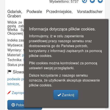
Wyświetlono: 5737
Gdańsk, Podwale Przedmiejskie, Vorstadtischer
Graben
Widok ze 100 m na obecne Podwale Przedmiejskie. Widać
gęstą zabudowę Starego Przedmieścia, z prawej strony
Informacja dotycząca plików cookies.
Wielka Synagoga. Za synagogą Prezydium Policji przy
Okopowej 9.
Informujemy, iż w celu zapewnienia
Indeks zasobu:
GSP00660
prawidłowej pracy naszego serwisu oraz
Wydawca:
W. F. Burau, Danzig
dostosowania go do Państwa potrzeb,
Wymiary:
138 x 86 mm
korzystamy z informacji zapisanych za pomocą
Materiał:
pocztówka
plików cookies.
Technika:
fotografia czarno-biała
Pliki cookies można kontrolować za pomocą
Status prawny:
Użycie Niekomercyjne
ustawień swojej przeglądarki.
Słowa kluczowe:
Dalsze korzystanie z naszego serwisu
podwale przedmiejskie
,
synagoga
,
vorstadtischer graben
,
oznacza, że użytkownik akceptuje stosowanie
lotnicze
,
plików cookies.
Zaproponuj zmianę opisu.
Zamknij
Pobierz zasób