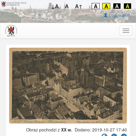
↓A
A
A↑
A
A
A
A
Logowanie
Togg
navig
Obraz pochodzi z
XX w.
Dodano: 2019-10-27 17:40