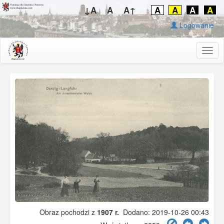
↓A
A
A↑
A
A
A
A
Logowanie
Togg
navig
Obraz pochodzi z
1907 r.
Dodano: 2019-10-26 00:43