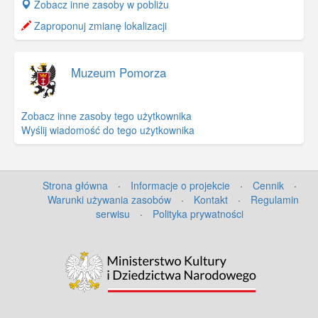
+
Zobacz inne zasoby w pobliżu
−
Zaproponuj zmianę lokalizacji
Muzeum Pomorza
Zobacz inne zasoby tego użytkownika
Wyślij wiadomość do tego użytkownika
Strona główna
·
Informacje o projekcie
·
Cennik
·
Warunki używania zasobów
·
Kontakt
·
Regulamin
serwisu
·
Polityka prywatności
©
OpenStreetMap
contributors.