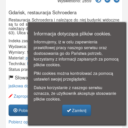
Wyświetlono: 2859
Gdańsk, restauracja Schroedera
Restauracja Schroedera i należące do niej budynki widoczne
są tu od strony płd.-zach. Na polanie stanął w 1922 r. dom
należący do polskiego banku i stoi do dzisiaj (Jaśkowa Dolina
63). Ulica w bok na prawo to Na Wzgórzu.
Informacja dotycząca plików cookies.
Indeks zasobu:
GSP00633
Informujemy, iż w celu zapewnienia
Wydawca:
Dr. Trenkler Co., Leipzig
prawidłowej pracy naszego serwisu oraz
Wymiary:
138 x 86 mm
dostosowania go do Państwa potrzeb,
Materiał:
pocztówka
korzystamy z informacji zapisanych za pomocą
Technika:
fotografia czarno-biała
plików cookies.
Status prawny:
Użycie Niekomercyjne
Pliki cookies można kontrolować za pomocą
Słowa kluczowe:
ustawień swojej przeglądarki.
jaśkowa dolina
,
restauracja
,
schroeder
,
Dalsze korzystanie z naszego serwisu
oznacza, że użytkownik akceptuje stosowanie
Zaproponuj zmianę opisu.
plików cookies.
Zamknij
Pobierz zasób
Pobierz opis