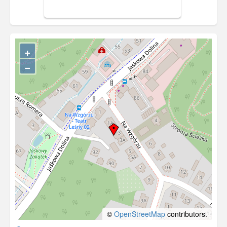
+
−
©
OpenStreetMap
contributors.