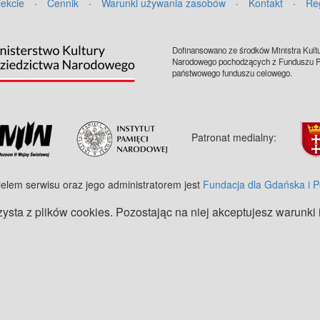
jekcie
·
Cennik
·
Warunki używania zasobów
·
Kontakt
·
Re
Dofinansowano ze środków Ministra Kultu
Narodowego pochodzących z Funduszu Pr
państwowego funduszu celowego.
Patronat medialny:
ielem serwisu oraz jego administratorem jest
Fundacja dla Gdańska i 
zysta z plików cookies. Pozostając na niej akceptujesz warunki