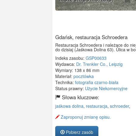
Gdańsk, restauracja Schroedera
Restauracja Schroedera i należące do niej
do dzisiaj (Jaśkowa Dolina 63). Ulica w 
Indeks zasobu:
GSP00633
Wydawca:
Dr. Trenkler Co., Leipzig
Wymiary:
138 x 86 mm
Materiał:
pocztówka
Technika:
fotografia czarno-biała
Status prawny:
Użycie Niekomercyjne
Słowa kluczowe:
jaśkowa dolina
,
restauracja
,
schroeder
,
Zaproponuj zmianę opisu.
Pobierz zasób