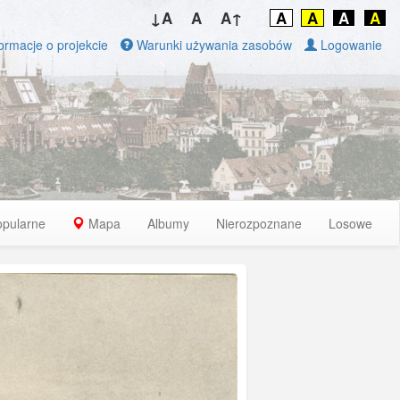
↓A
A
A↑
A
A
A
A
ormacje o projekcie
Warunki używania zasobów
Logowanie
opularne
Mapa
Albumy
Nierozpoznane
Losowe