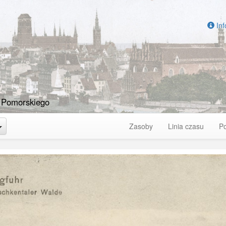
Inf
 Pomorskiego
Toggle Dropdown
Zasoby
Linia czasu
P