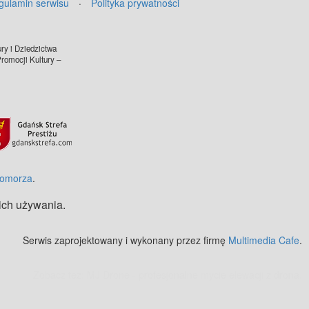
gulamin serwisu
·
Polityka prywatności
ry i Dziedzictwa
omocji Kultury –
©
OpenStreetMap
contributors.
Pomorza
.
 ich używania.
Serwis zaprojektowany i wykonany przez firmę
Multimedia Cafe
.
Zobacz też:
MJ Drone - profesjonalne mycie elewacji z drona
.