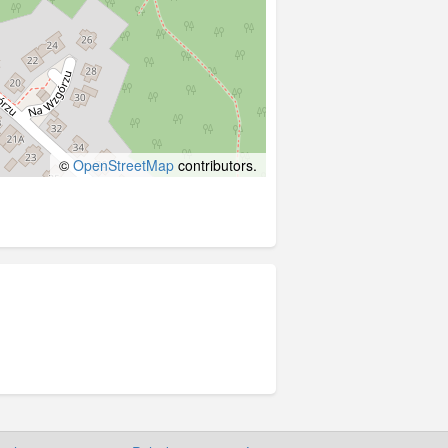
©
OpenStreetMap
contributors.