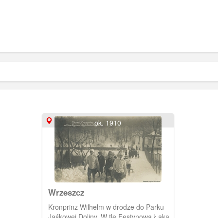
ok. 1910
Wrzeszcz
Kronprinz Wilhelm w drodze do Parku
Jaśkowej Doliny. W tle Festynowa Łąka