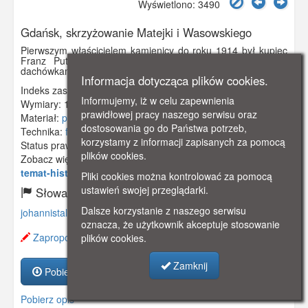
Wyświetlono: 3490
Gdańsk, skrzyżowanie Matejki i Wasowskiego
Pierwszym właścicielem kamienicy do roku 1914 był kupiec
Franz Puttkamer. Dom posiadał dach kryty kolorowymi
dachówkami we wzorki. Obecnie są one pomieszane.
Informacja dotycząca plików cookies.
Indeks zasobu:
GSP00623
Informujemy, iż w celu zapewnienia
Wymiary:
138 x 86 mm
prawidłowej pracy naszego serwisu oraz
Materiał:
pocztówka
dostosowania go do Państwa potrzeb,
Technika:
fotografia czarno-biała
korzystamy z informacji zapisanych za pomocą
Status prawny:
Użycie Niekomercyjne
plików cookies.
Zobacz więcej:
https://www.gdanskstrefa.com/nieco-
temat-historii-wrzeszcza-cz-1/
Pliki cookies można kontrolować za pomocą
ustawień swojej przeglądarki.
Słowa kluczowe:
Dalsze korzystanie z naszego serwisu
johannistal
,
matejki
,
kamienica
,
wrzeszcz
,
langfuhr
,
oznacza, że użytkownik akceptuje stosowanie
Zaproponuj zmianę opisu.
plików cookies.
Zamknij
Pobierz zasób
Pobierz opis