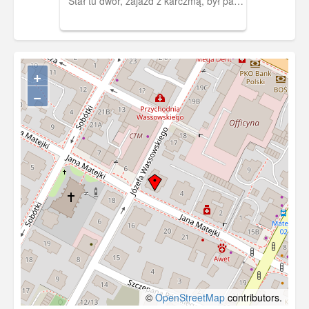
Stał tu dwór, zajazd z karczmą, był park
francuski z fontannami.
+
−
©
OpenStreetMap
contributors.