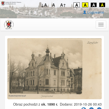
↓A
A
A↑
A
A
A
A
Logowanie
Togg
navig
Obraz pochodzi z
ok. 1890 r.
Dodano: 2019-10-26 00:43