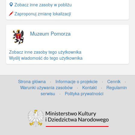
+
Zobacz inne zasoby w pobliżu
−
Zaproponuj zmianę lokalizacji
Muzeum Pomorza
Zobacz inne zasoby tego użytkownika
Wyślij wiadomość do tego użytkownika
Strona główna
·
Informacje o projekcie
·
Cennik
·
Warunki używania zasobów
·
Kontakt
·
Regulamin
serwisu
·
Polityka prywatności
©
OpenStreetMap
contributors.