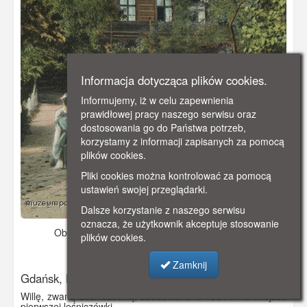
Informacja dotycząca plików cookies.
Informujemy, iż w celu zapewnienia
prawidłowej pracy naszego serwisu oraz
dostosowania go do Państwa potrzeb,
korzystamy z informacji zapisanych za pomocą
plików cookies.
Pliki cookies można kontrolować za pomocą
ustawień swojej przeglądarki.
Dalsze korzystanie z naszego serwisu
oznacza, że użytkownik akceptuje stosowanie
Obraz pochodzi z
1912 r.
Dodano: 2019-10-26 00:39
plików cookies.
Wyświetlono: 4139
Zamknij
Gdańsk, Leśniczówka w Jaśkowej Dolinie
Willę, zwaną Leśniczówką, zbudowano w 1884 r. na miejscu
pierwszej leśniczówki.