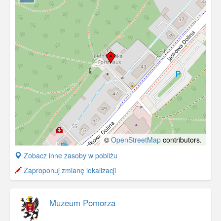
©
OpenStreetMap
contributors.
+
Zobacz inne zasoby w pobliżu
−
Zaproponuj zmianę lokalizacji
Muzeum Pomorza