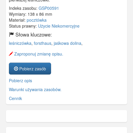
Indeks zasobu:
GSP00591
Wymiary:
138 x 86 mm
Materiał:
pocztówka
Status prawny:
Użycie Niekomercyjne
Słowa kluczowe:
leśniczówka
,
forsthaus
,
jaśkowa dolina
,
Zaproponuj zmianę opisu.
Pobierz zasób
Pobierz opis
Warunki używania zasobów.
Cennik