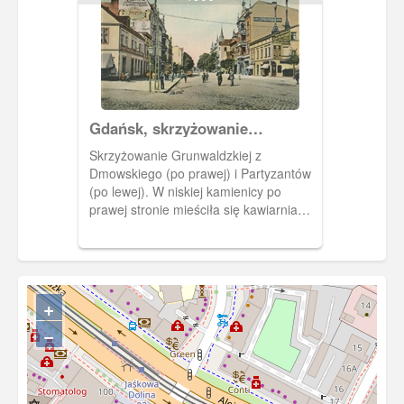
Gdańsk, skrzyżowanie
Dmowskiego i Partyzantów z
Skrzyżowanie Grunwaldzkiej z
Grunwaldzką.
Dmowskiego (po prawej) i Partyzantów
(po lewej). W niskiej kamienicy po
prawej stronie mieściła się kawiarnia
Kaiser's Kaffee, założona w Niemczech
w 1897 r. Ok. 1906 r.
+
−