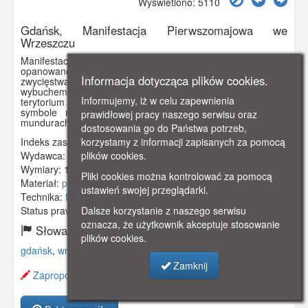
Wyświetlono: 5110
Gdańsk, Manifestacja Pierwszomajowa we
Wrzeszczu
Manifestacja pierwszomajowa we Wrzeszczu. Miasto zostało
opanowane przez zwolenników Hitlera, począwszy od
Informacja dotycząca plików cookies.
zwycięstwa w wyborach do Volkstagu w 1933 r. Wraz z
wybuchem II wojny światowej WMG przestało istnieć, jego
Informujemy, iż w celu zapewnienia
terytorium zostało włączone do Rzeszy. Na zdjęciu widoczne
symbole nazistowskie - swastyki na sztandarach i na
prawidłowej pracy naszego serwisu oraz
mundurach. Pocztówka w obiegu od 27 V 1940 r.
dostosowania go do Państwa potrzeb,
korzystamy z informacji zapisanych za pomocą
Indeks zasobu:
GSP00576
plików cookies.
Wydawca:
Dr. T. V. Lpz. - Foto Luben, Danzig
Wymiary:
138 x 86 mm
Pliki cookies można kontrolować za pomocą
Materiał:
pocztówka
ustawień swojej przeglądarki.
Technika:
fotografia czarno-biała
Dalsze korzystanie z naszego serwisu
Status prawny:
Użycie Niekomercyjne
oznacza, że użytkownik akceptuje stosowanie
Słowa kluczowe:
plików cookies.
gdańsk
,
wrzeszcz
,
manifestacja
,
Zamknij
Zaproponuj zmianę opisu.