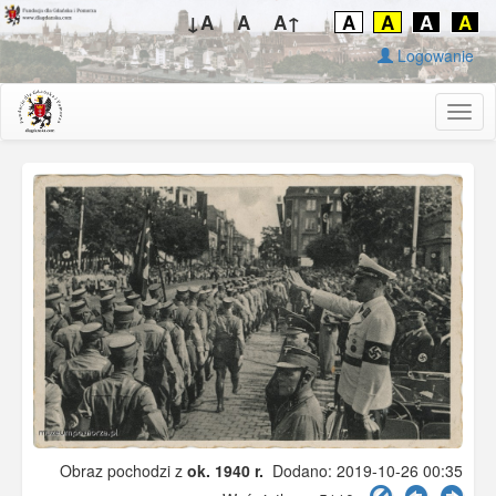
↓A
A
A↑
A
A
A
A
Logowanie
Togg
navig
Obraz pochodzi z
ok. 1940 r.
Dodano: 2019-10-26 00:35