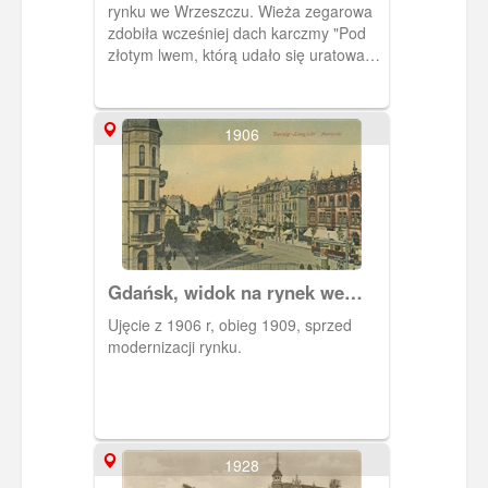
rynku we Wrzeszczu. Wieża zegarowa
zdobiła wcześniej dach karczmy "Pod
złotym lwem, którą udało się uratować
od pożaru w 1857 r. Obieg 1914 r.
1906
Gdańsk, widok na rynek we
Wrzeszczu od strony
Ujęcie z 1906 r, obieg 1909, sprzed
południowej.
modernizacji rynku.
1928