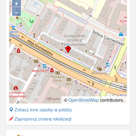
+
−
©
OpenStreetMap
contributors.
+
Zobacz inne zasoby w pobliżu
−
Zaproponuj zmianę lokalizacji