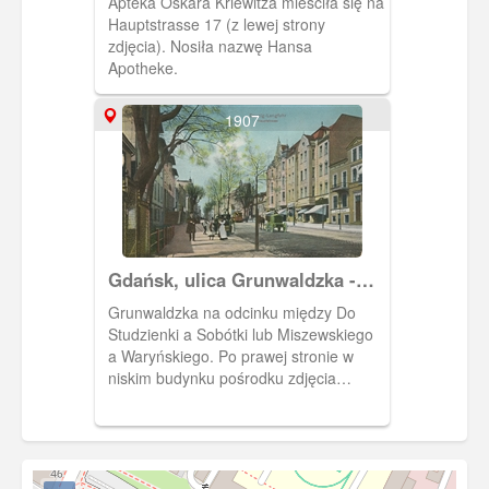
Apteka Oskara Kriewitza mieściła się na
Hauptstrasse 17 (z lewej strony
zdjęcia). Nosiła nazwę Hansa
Apotheke.
1907
Gdańsk, ulica Grunwaldzka -
Hauptstrasse
Grunwaldzka na odcinku między Do
Studzienki a Sobótki lub Miszewskiego
a Waryńskiego. Po prawej stronie w
niskim budynku pośrodku zdjęcia
mieścił się skład handlowy piwa
należący do Alberta Klinka. Na miejscu
tego budynku powstał hotel (obecnie
skwer im. Anny Walentynowicz).