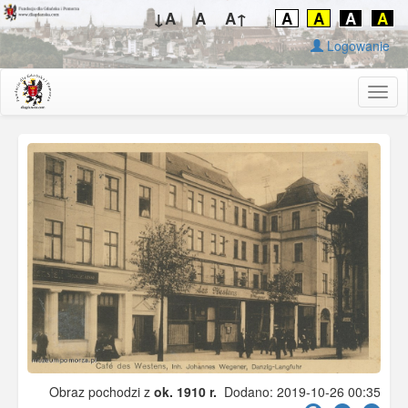
↓A
A
A↑
A
A
A
A
Logowanie
Togg
navig
Obraz pochodzi z
ok. 1910 r.
Dodano: 2019-10-26 00:35