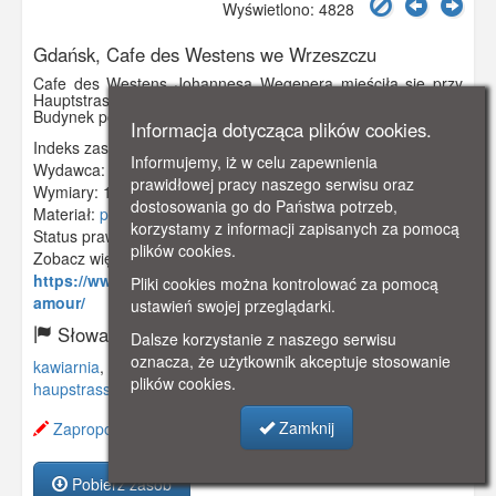
Wyświetlono: 4828
Gdańsk, Cafe des Westens we Wrzeszczu
Cafe des Westens Johannesa Wegenera mieściła się przy
Hauptstrasse 17 (między Waryńskiego a Miszewskiego).
Budynek powstał ok. 1912 r.
Informacja dotycząca plików cookies.
Indeks zasobu:
GSP00572
Informujemy, iż w celu zapewnienia
Wydawca:
Paul Lukowski, Danzig-Langfuhr
prawidłowej pracy naszego serwisu oraz
Wymiary:
138 x 86 mm
dostosowania go do Państwa potrzeb,
Materiał:
pocztówka
korzystamy z informacji zapisanych za pomocą
Status prawny:
Użycie Niekomercyjne
plików cookies.
Zobacz więcej:
https://www.gdanskstrefa.com/grunwaldzka-mon-
Pliki cookies można kontrolować za pomocą
amour/
ustawień swojej przeglądarki.
Słowa kluczowe:
Dalsze korzystanie z naszego serwisu
oznacza, że użytkownik akceptuje stosowanie
kawiarnia
,
des westens
,
wrzeszcz
,
langfuhr
,
grunwaldzka
,
plików cookies.
haupstrasse
,
Zamknij
Zaproponuj zmianę opisu.
Pobierz zasób