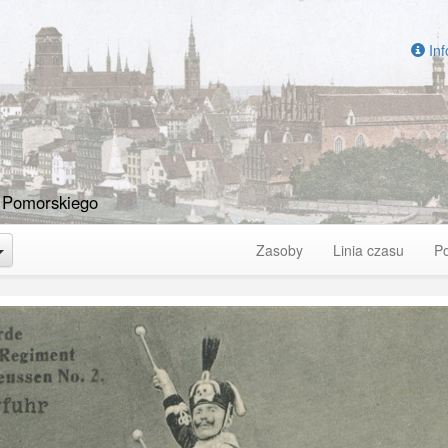
Inf
 Pomorskiego
Toggle Dropdown
Zasoby
Linia czasu
P