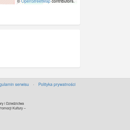
©
OpenStreetMap
contributors.
gulamin serwisu
·
Polityka prywatności
ry i Dziedzictwa
omocji Kultury –