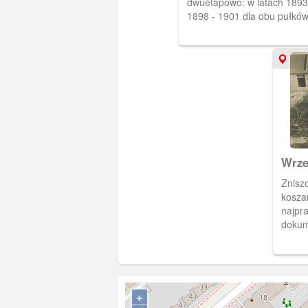
dwuetapowo: w latach 1893 
1898 - 1901 dla obu pułkó
które połączone zostały w 
brygadę Leibhusaren pod 
Augusta von Mackensena. K
utworzyły największy kompl
koszarowy w Gdańsku. Znaj
tam kwatery dla żołnierzy i 
kasyno, sklep, stajnie, zapl
sanitarne. Pocztówka w obi
1898 r.
Wrze
Znisz
kosza
najpr
dokum
+