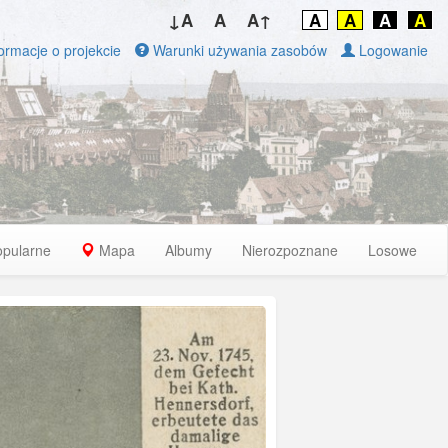
↓A
A
A↑
A
A
A
A
ormacje o projekcie
Warunki używania zasobów
Logowanie
opularne
Mapa
Albumy
Nierozpoznane
Losowe