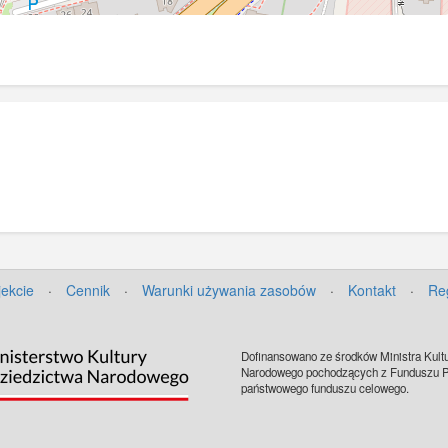
jekcie
·
Cennik
·
Warunki używania zasobów
·
Kontakt
·
Re
Dofinansowano ze środków Ministra Kultu
Narodowego pochodzących z Funduszu Pr
państwowego funduszu celowego.