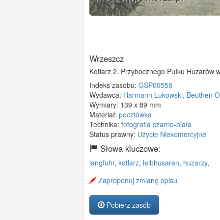
Wrzeszcz
Kotlarz 2. Przybocznego Pułku Huzarów w
Indeks zasobu:
GSP00558
Wydawca:
Harmann Lukowski, Beuthen O
Wymiary:
139 x 89 mm
Materiał:
pocztówka
Technika:
fotografia czarno-biała
Status prawny:
Użycie Niekomercyjne
Słowa kluczowe:
langfuhr
,
kotlarz
,
leibhusaren
,
huzarzy
,
Zaproponuj zmianę opisu.
Pobierz zasób