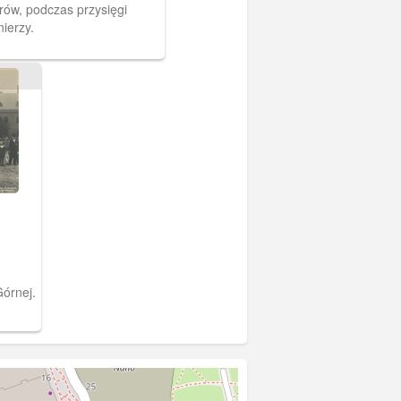
ów, podczas przysięgi
ierzy.
órnej.