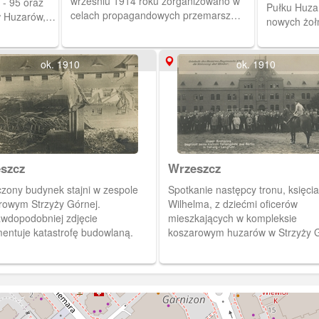
wrześniu 1914 roku zorganizowano w
- 95 oraz
Pułku Huzar
celach propagandowych przemarsz
w Huzarów,
nowych żołn
przez Gdańsk jeńców rosyjskich z bitwy
jedną
pod Tannenbergiem. Na pocztówce
dowództwem
widoczni eskortujący jeńców huzarzy z
oszary te
ok. 1910
ok. 1910
wrzeszczańskiej jednostki.
eks
dowały się
podoficerów,
ecze
egu od 12 IX
szcz
Wrzeszcz
czony budynek stajni w zespole
Spotkanie następcy tronu, księcia
rowym Strzyży Górnej.
Wilhelma, z dziećmi oficerów
awdopodobniej zdjęcie
mieszkających w kompleksie
entuje katastrofę budowlaną.
koszarowym huzarów w Strzyży G