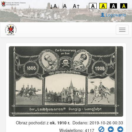
↓A
A
A↑
A
A
A
A
Logowanie
Togg
navig
Obraz pochodzi z
ok. 1910 r.
Dodano: 2019-10-26 00:33
Wyświetlono: 4117