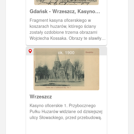
Gdańsk - Wrzeszcz, Kasyno
oficerskie w Koszarach Huzarów
Fragment kasyna oficerskiego w
koszarach huzarów, którego ściany
zostały ozdobione trzema obrazami
Wojciecha Kossaka. Obrazy te sławiły
zwycięstwa odniesione przez wojska
pruskie w XVIII i XIX w. Należały one do
ok. 1900
cesarza Wilhelma II, na którego
zamówienie zostały namalowane przez
Kossaka. Cesarz podarował je
Huzarom. Przybył do Gdańska wraz z
Kossakiem na uroczystość
wmaszerowania Huzarów do nowych
koszar. Miała ona miejsce (wraz z
Wrzeszcz
defiladą przed cesarzem na Długim
Targu) 14 IX 1901 r. Pocztówka w
Kasyno oficerskie 1. Przybocznego
obiegu od 13 VII 1914 r.
Pułku Huzarów widziane od dzisiejszej
ulicy Słowackiego, przed przebudową.