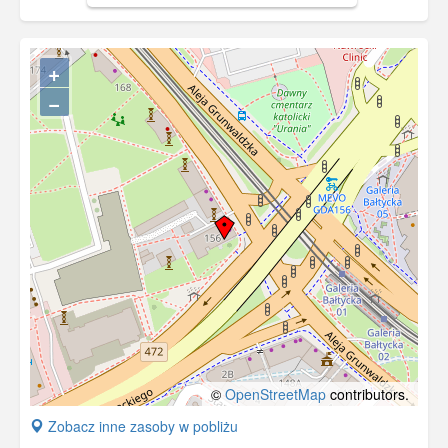
+
−
©
OpenStreetMap
contributors.
+
Zobacz inne zasoby w pobliżu