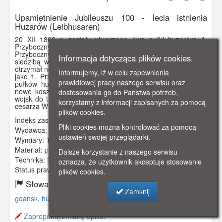
Upamiętnienie Jubileuszu 100 - lecia istnienia
Huzarów (Leibhusaren)
20 XII 1808 r. zostały utworzone dwa pułki huzarów: 1.
Przyboczny Pułk Huzarów (stacjonował w Gołdapi) i 2.
Przyboczny Pułk Huzarów im. Królowej Prus Wiktorii (z
Informacja dotycząca plików cookies.
siedzibą w Starogardzie Gd.). Pierwszy z nich 7 V 1817 r.
otrzymał nowy garnizon w Gdańsku. Od 1861 r. określano go
Informujemy, iż w celu zapewnienia
jako 1. Przyboczny Pułk Huzarów Nr. 1 Po połączeniu obu
prawidłowej pracy naszego serwisu oraz
pułków huzarów przybocznych otrzymały one na garnizon
nowe koszary we Wrzeszczu. Uroczystość wmaszerowania
dostosowania go do Państwa potrzeb,
wojsk do tych koszar odbyła się 14 IX 1901 r. w obecności
korzystamy z informacji zapisanych za pomocą
cesarza Wilhelma II.
plików cookies.
Indeks zasobu:
GSP00557
Pliki cookies można kontrolować za pomocą
Wydawca:
Normann Lukowski, Beuthen O. - S.
ustawień swojej przeglądarki.
Wymiary:
138 x 86 mm
Materiał:
pocztówka
Dalsze korzystanie z naszego serwisu
Technika:
fotografia czarno-biała
oznacza, że użytkownik akceptuje stosowanie
Status prawny:
Użycie Niekomercyjne
plików cookies.
Słowa kluczowe:
Zamknij
gdańsk
,
huzarzy
,
koszary
,
pułk
,
Zaproponuj zmianę opisu.