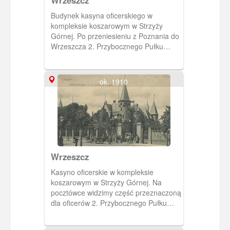
Budynek kasyna oficerskiego w
kompleksie koszarowym w Strzyży
Górnej. Po przeniesieniu z Poznania do
Wrzeszcza 2. Przybocznego Pułku
Huzarów, dodano do starego kasyno
dodatkowe skrzydło, będące jego
lustrzanym odbiciem. Obie części
ok. 1910
spojono łącznikiem w którym mieściła
się sala bankietowa. Nowe kasyno
uroczyście otwarto 14 września 1901
roku.
Wrzeszcz
Kasyno oficerskie w kompleksie
koszarowym w Strzyży Górnej. Na
pocztówce widzimy część przeznaczoną
dla oficerów 2. Przybocznego Pułku
Huzarów dobudowaną po przeniesieniu
tej jednostki z Poznania do Wrzeszcza.