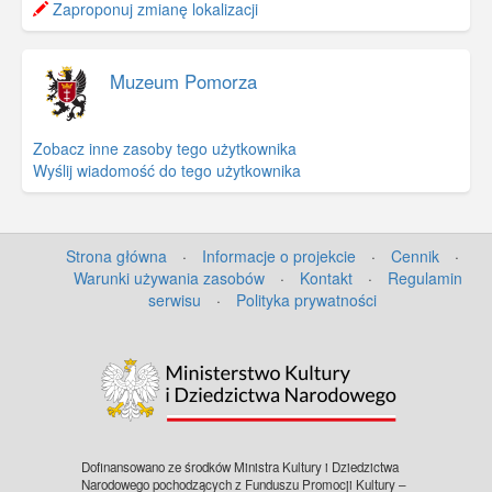
−
Zaproponuj zmianę lokalizacji
Muzeum Pomorza
Zobacz inne zasoby tego użytkownika
Wyślij wiadomość do tego użytkownika
Strona główna
·
Informacje o projekcie
·
Cennik
·
Warunki używania zasobów
·
Kontakt
·
Regulamin
serwisu
·
Polityka prywatności
©
OpenStreetMap
contributors.
Dofinansowano ze środków Ministra Kultury i Dziedzictwa
Narodowego pochodzących z Funduszu Promocji Kultury –