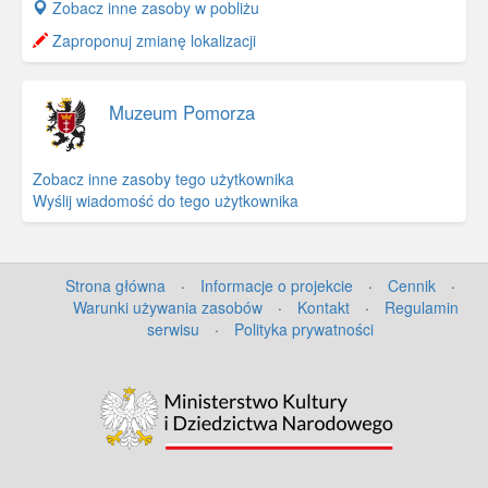
+
Zobacz inne zasoby w pobliżu
−
Zaproponuj zmianę lokalizacji
Muzeum Pomorza
Zobacz inne zasoby tego użytkownika
Wyślij wiadomość do tego użytkownika
Strona główna
·
Informacje o projekcie
·
Cennik
·
Warunki używania zasobów
·
Kontakt
·
Regulamin
serwisu
·
Polityka prywatności
©
OpenStreetMap
contributors.