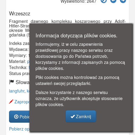
Wyświetlono: 2647
Wrzeszcz
Fragment dawnego kompleksu koszarowego przy Adolf-
Hitler-Strasse (al. Grunwaldzka), widok w stronę Oliwy. W
okresie Wolnego Miasta Gdańska siedzibę miała tu policja
Informacja dotycząca plików cookies.
gdańska (Schutzpolizei).
Indeks zasobu:
GSP00553
Informujemy, iż w celu zapewnienia
Wydawca:
Bango
prawidłowej pracy naszego serwisu oraz
Wymiary:
140 x 90 mm
dostosowania go do Państwa potrzeb,
Materiał:
pocztówka
korzystamy z informacji zapisanych za pomocą
Technika:
fotografia barwna
plików cookies.
Status prawny:
Użycie Niekomercyjne
Pliki cookies można kontrolować za pomocą
Słowa kluczowe:
ustawień swojej przeglądarki.
langfuhr
,
koszary
,
huzarzy
,
policja
,
Dalsze korzystanie z naszego serwisu
oznacza, że użytkownik akceptuje stosowanie
Zaproponuj zmianę opisu.
plików cookies.
Zamknij
Pobierz zasób
Pobierz opis