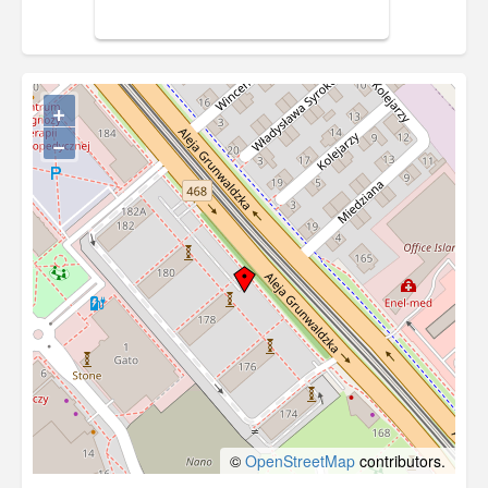
Chaussee, czyli al. Grunwaldzkiej.
+
−
©
OpenStreetMap
contributors.