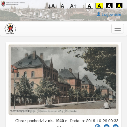
↓A
A
A↑
A
A
A
A
Logowanie
Togg
navig
Obraz pochodzi z
ok. 1940 r.
Dodano: 2019-10-26 00:33