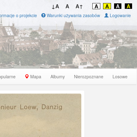
↓A
A
A↑
A
A
A
A
ormacje o projekcie
Warunki używania zasobów
Logowanie
opularne
Mapa
Albumy
Nierozpoznane
Losowe