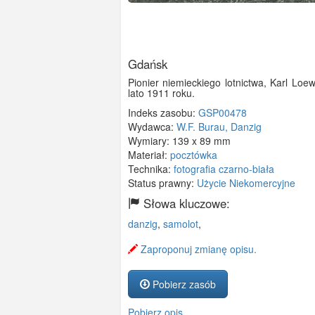
Gdańsk
Pionier niemieckiego lotnictwa, Karl Loe
lato 1911 roku.
Indeks zasobu:
GSP00478
Wydawca:
W.F. Burau, Danzig
Wymiary:
139 x 89 mm
Materiał:
pocztówka
Technika:
fotografia czarno-biała
Status prawny:
Użycie Niekomercyjne
Słowa kluczowe:
danzig
,
samolot
,
Zaproponuj zmianę opisu.
Pobierz zasób
Pobierz opis