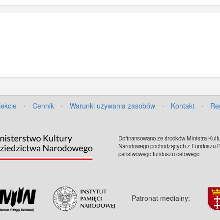
jekcie
·
Cennik
·
Warunki używania zasobów
·
Kontakt
·
Re
Dofinansowano ze środków Ministra Kultu
Narodowego pochodzących z Funduszu Pr
państwowego funduszu celowego.
Patronat medialny: