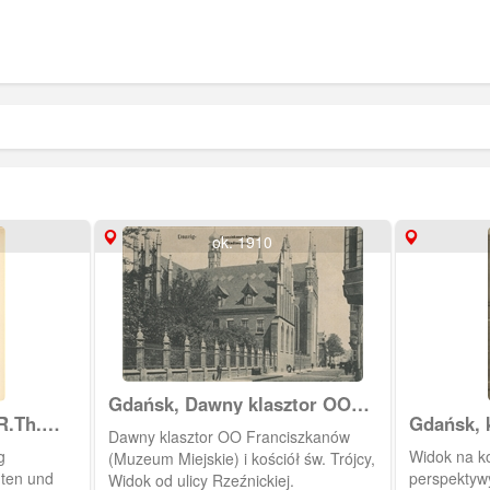
ok. 1910
Gdańsk, Dawny klasztor OO
R.Th.
Gdańsk, 
Franciszkanów (Muzeum
Dawny klasztor OO Franciszkanów
Miejskie)
g
Widok na ko
(Muzeum Miejskie) i kościół św. Trójcy,
uten und
perspektyw
Widok od ulicy Rzeźnickiej.