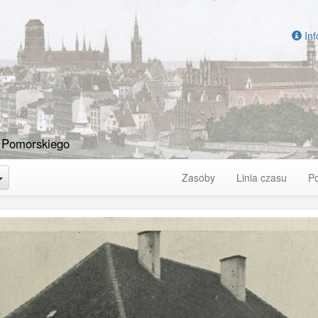
Inf
 Pomorskiego
Toggle Dropdown
Zasoby
Linia czasu
P