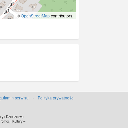
©
OpenStreetMap
contributors.
gulamin serwisu
·
Polityka prywatności
ry i Dziedzictwa
omocji Kultury –