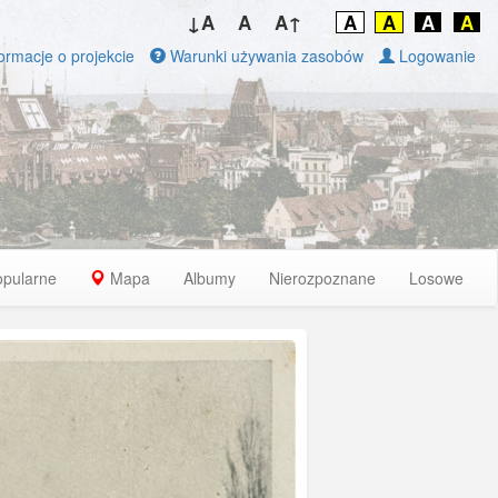
↓A
A
A↑
A
A
A
A
ormacje o projekcie
Warunki używania zasobów
Logowanie
opularne
Mapa
Albumy
Nierozpoznane
Losowe