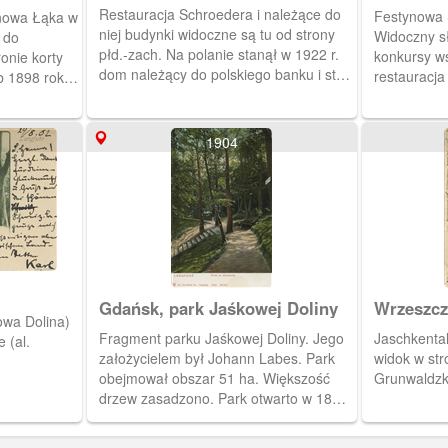
Restauracja Schroedera i należące do
Festynowa 
nowa Łąka w
niej budynki widoczne są tu od strony
Widoczny s
 do
płd.-zach. Na polanie stanął w 1922 r.
konkursy w
ronie korty
dom należący do polskiego banku i stoi
restauracja
b 1898 roku.
do dzisiaj (Jaśkowa Dolina 63). Ulica w
mieszcząca 
uracja i
bok na prawo to Na Wzgórzu.
 zbudowana w
1904
Gdańsk, park Jaśkowej Doliny
Wrzeszcz
owa Dolina)
Fragment parku Jaśkowej Doliny. Jego
Jaschkental
 (al.
założycielem był Johann Labes. Park
widok w str
obejmował obszar 51 ha. Większość
Grunwaldzk
drzew zasadzono. Park otwarto w 1837
r. i było to jeden z pierwszych miejskich
parków w Europie.