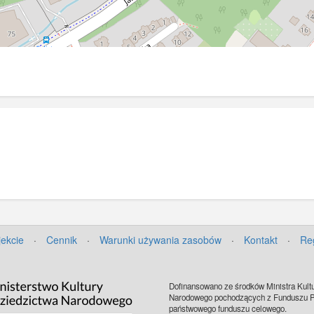
jekcie
·
Cennik
·
Warunki używania zasobów
·
Kontakt
·
Re
Dofinansowano ze środków Ministra Kultu
Narodowego pochodzących z Funduszu Pr
państwowego funduszu celowego.