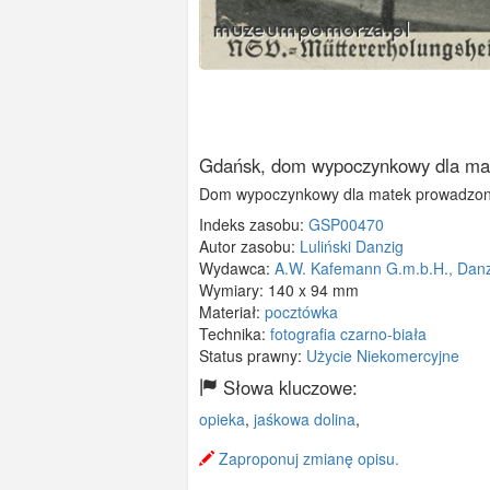
Gdańsk, dom wypoczynkowy dla ma
Dom wypoczynkowy dla matek prowadzony 
Indeks zasobu:
GSP00470
Autor zasobu:
Luliński Danzig
Wydawca:
A.W. Kafemann G.m.b.H., Danz
Wymiary:
140 x 94 mm
Materiał:
pocztówka
Technika:
fotografia czarno-biała
Status prawny:
Użycie Niekomercyjne
Słowa kluczowe:
opieka
,
jaśkowa dolina
,
Zaproponuj zmianę opisu.