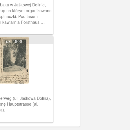
Łąka w Jaśkowej Dolinie,
łup na którym organizowano
spinaczki. Pod lasem
 i kawiarnia Forsthaus,
się w willi z 1884 roku.
ok. 1900
erweg (ul. Jaśkowa Dolina),
onę Hauptstrasse (al.
a).