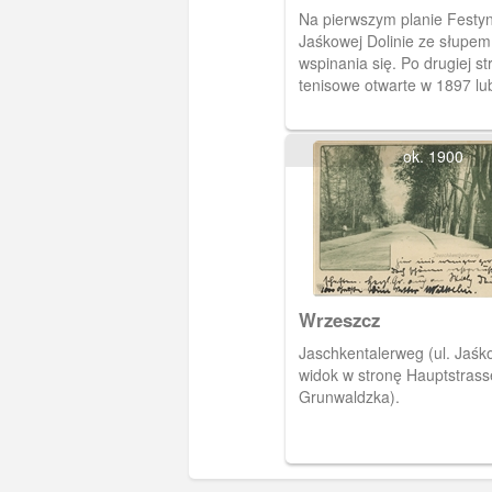
Na pierwszym planie Festy
Jaśkowej Dolinie ze słupem
wspinania się. Po drugiej st
tenisowe otwarte w 1897 lu
Wśród drzew widoczna resta
kawiarnia Forsthaus, mieszcząca się w
willi w stylu szwajcarskim,
ok. 1900
1884 roku.
Wrzeszcz
Jaschkentalerweg (ul. Jaśk
widok w stronę Hauptstrasse
Grunwaldzka).