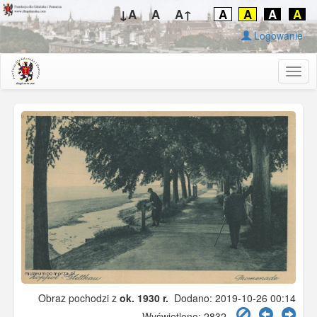
↓A
A
A↑
A
A
A
A
Logowanie
Togg
navig
Obraz pochodzi z
ok. 1930 r.
Dodano: 2019-10-26 00:14
Wyświetlono: 2832