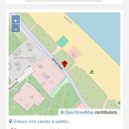
+
−
©
OpenStreetMap
contributors.
+
Zobacz inne zasoby w pobliżu