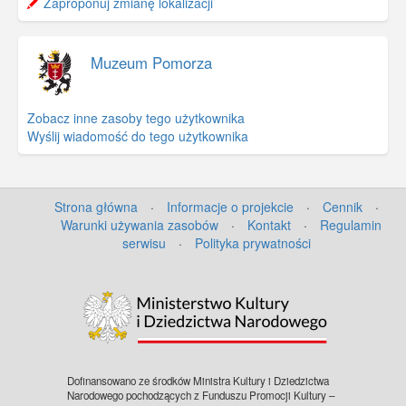
−
Zaproponuj zmianę lokalizacji
Muzeum Pomorza
Zobacz inne zasoby tego użytkownika
Wyślij wiadomość do tego użytkownika
Strona główna
·
Informacje o projekcie
·
Cennik
·
Warunki używania zasobów
·
Kontakt
·
Regulamin
serwisu
·
Polityka prywatności
©
OpenStreetMap
contributors.
Dofinansowano ze środków Ministra Kultury i Dziedzictwa
Narodowego pochodzących z Funduszu Promocji Kultury –