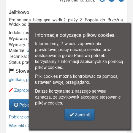
Jelitkowo
Promenada biegnąca wzdłuż plaży Z Sopotu do Brzeźna.
Widok od Sopotu w stronę Jelitkowa.
Indeks zasobu:
GSP00433
Informacja dotycząca plików cookies.
Wydawca:
Otto Ludwig, Danzig
Informujemy, iż w celu zapewnienia
Wymiary:
140 x 90 mm
prawidłowej pracy naszego serwisu oraz
Materiał:
pocztówka
dostosowania go do Państwa potrzeb,
Technika:
fotografia czarno-biała
korzystamy z informacji zapisanych za pomocą
Status prawny:
Użycie Niekomercyjne
plików cookies.
Słowa kluczowe:
Pliki cookies można kontrolować za pomocą
glettkau
,
promenada
,
plaża
,
ustawień swojej przeglądarki.
Zaproponuj zmianę opisu.
Dalsze korzystanie z naszego serwisu
oznacza, że użytkownik akceptuje stosowanie
plików cookies.
Pobierz zasób
Zamknij
Pobierz opis
Warunki używania zasobów.