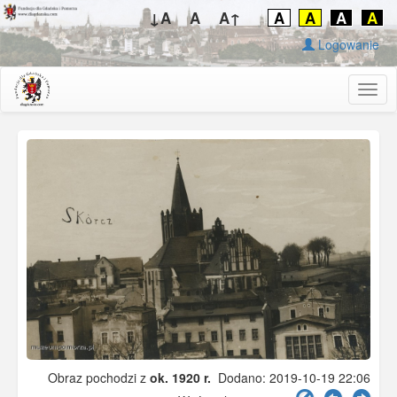
↓A
A
A↑
A
A
A
A
Logowanie
Togg
navig
Obraz pochodzi z
ok. 1920 r.
Dodano: 2019-10-19 22:06