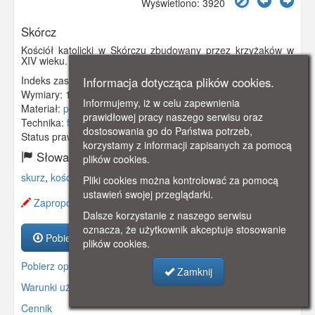
Wyświetlono: 3920
Skórcz
Kościół katolicki w Skórczu zbudowany przez krzyżaków w
XIV wieku. Dzisiaj kościół parafialny pw. Wszystkich Świętych.
Indeks zasobu:
GSP00014
Informacja dotycząca plików cookies.
Wymiary:
137 x 88 mm
Informujemy, iż w celu zapewnienia
Materiał:
pocztówka
prawidłowej pracy naszego serwisu oraz
Technika:
fotografia czarno-biała
dostosowania go do Państwa potrzeb,
Status prawny:
Użycie Niekomercyjne
korzystamy z informacji zapisanych za pomocą
Słowa kluczowe:
plików cookies.
skurz
,
kościół katolicki
,
Pliki cookies można kontrolować za pomocą
ustawień swojej przeglądarki.
Zaproponuj zmianę opisu.
Dalsze korzystanie z naszego serwisu
oznacza, że użytkownik akceptuje stosowanie
Pobierz zasób
plików cookies.
Pobierz opis
Zamknij
Warunki używania zasobów.
Cennik