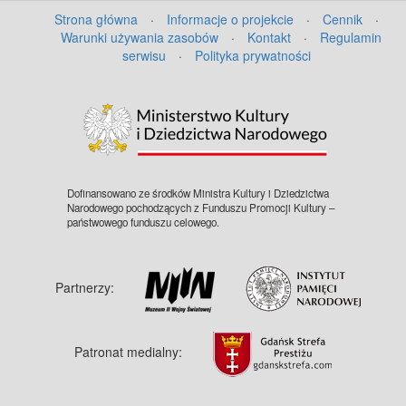
Strona główna
·
Informacje o projekcie
·
Cennik
·
Warunki używania zasobów
·
Kontakt
·
Regulamin
serwisu
·
Polityka prywatności
Dofinansowano ze środków Ministra Kultury i Dziedzictwa
Narodowego pochodzących z Funduszu Promocji Kultury –
państwowego funduszu celowego.
Partnerzy:
Patronat medialny: