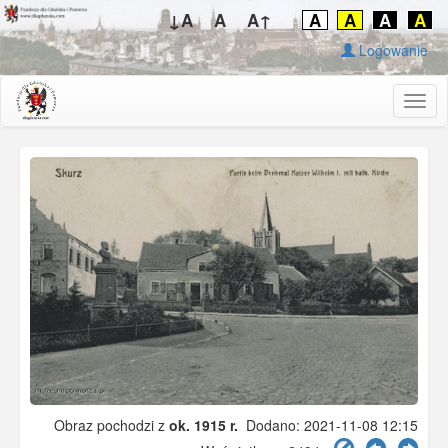
↓A
A
A↑
A
A
A
A
Logowanie
Togg
navig
Obraz pochodzi z
ok. 1915 r.
Dodano: 2021-11-08 12:15