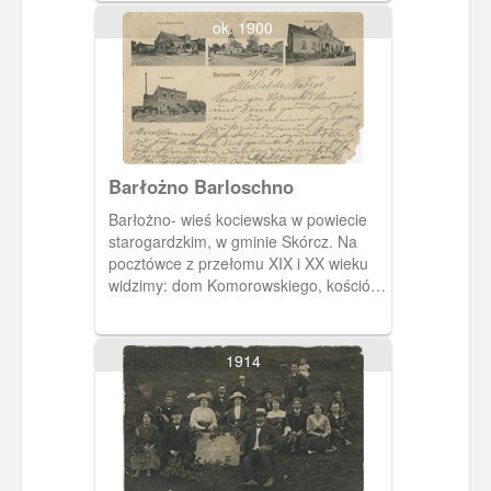
ok. 1900
Barłożno Barloschno
Barłożno- wieś kociewska w powiecie
starogardzkim, w gminie Skórcz. Na
pocztówce z przełomu XIX i XX wieku
widzimy: dom Komorowskiego, kościół
p.w. św. Marcina, budynek urzędu
pocztowego i mleczarnię.
1914