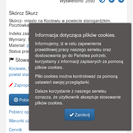
Wyświetlono: 2550
Skórcz Skurz
Skórcz- miasto na Kociewiu w powiecie starogardzkim.
Pocztówka pokazuje piękna panoramę Skórcza.
Indeks zasobu:
GSP00032
Informacja dotycząca plików cookies.
Wymiary:
140 x 90 mm
Informujemy, iż w celu zapewnienia
Materiał:
pocztówka
prawidłowej pracy naszego serwisu oraz
Status prawny:
Użycie Niekomercyjne
dostosowania go do Państwa potrzeb,
Słowa kluczowe:
korzystamy z informacji zapisanych za pomocą
plików cookies.
Kociewie
,
Skórcz
,
Skurz
,
panorama miasta
,
panorama
,
powiat starogardzki
,
Pliki cookies można kontrolować za pomocą
ustawień swojej przeglądarki.
Zaproponuj zmianę opisu.
Dalsze korzystanie z naszego serwisu
oznacza, że użytkownik akceptuje stosowanie
Pobierz zasób
plików cookies.
Pobierz opis
Zamknij
Warunki używania zasobów.
Cennik