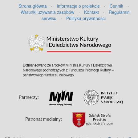
Strona główna
·
Informacje o projekcie
·
Cennik
·
Warunki używania zasobów
·
Kontakt
·
Regulamin
serwisu
·
Polityka prywatności
Dofinansowano ze środków Ministra Kultury i Dziedzictwa
Narodowego pochodzących z Funduszu Promocji Kultury –
państwowego funduszu celowego.
Partnerzy:
Patronat medialny: