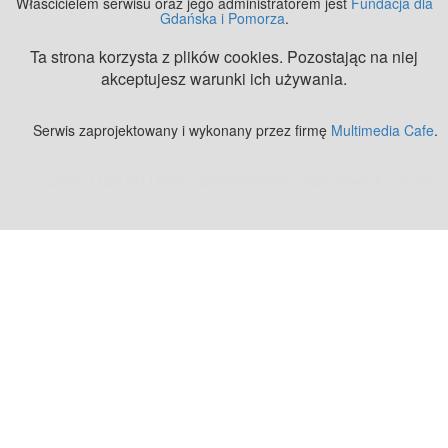
Właścicielem serwisu oraz jego administratorem jest
Fundacja dla
Gdańska i Pomorza
.
Ta strona korzysta z plików cookies. Pozostając na niej
akceptujesz warunki ich używania.
Serwis zaprojektowany i wykonany przez firmę
Multimedia Cafe
.
Zobacz też:
MJ Drone - profesjonalne mycie elewacji z drona
.