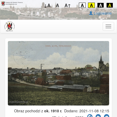
↓A
A
A↑
A
A
A
A
Logowanie
Togg
navig
Obraz pochodzi z
ok. 1910 r.
Dodano: 2021-11-08 12:15