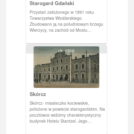
Starogard Gdański
Przystań założonego w 1891 roku
Towarzystwa Wioślarskiego.
Zbudowano ją na południowym brzegu
Wierzycy, na zachód od Mostu
Parkowego.
ok. 1910
Skórcz
Skórcz- miasteczko kociewskie,
położone w powiecie starogardzkim. Na
pocztówce widzimy charakterystyczny
budynek Hotelu Stantzel. Jego
właścicielami byli Albert i Ottilia
Stentzlowie.