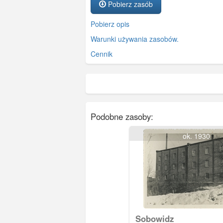
Pobierz zasób
Pobierz opis
Warunki używania zasobów.
Cennik
Podobne zasoby:
ok. 1930
Sobowidz