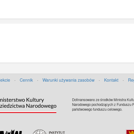
jekcie
·
Cennik
·
Warunki używania zasobów
·
Kontakt
·
Re
Dofinansowano ze środków Ministra Kultu
Narodowego pochodzących z Funduszu Pr
państwowego funduszu celowego.