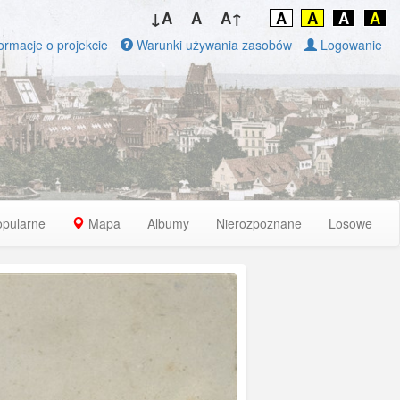
↓A
A
A↑
A
A
A
A
ormacje o projekcie
Warunki używania zasobów
Logowanie
opularne
Mapa
Albumy
Nierozpoznane
Losowe