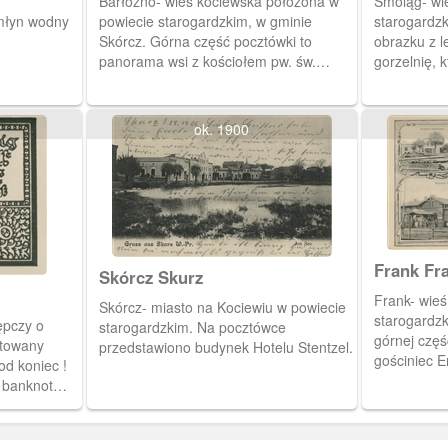
Barłożno- wieś kociewska położona w
Smoląg- wi
młyn wodny
powiecie starogardzkim, w gminie
starogardz
Skórcz. Górna część pocztówki to
obrazku z l
panorama wsi z kościołem pw. św.
gorzelnię, k
Marcina, z przełomu XIV i XV wieku.W
obrazek) na
kościele zachowało się bogate
Kalksteinów
barokowe wyposażenie. W dolnej części
ok. 1900
widzimy budynek plebani i sklep J.
Rozanskiego.
Fran
Skórcz Skurz
Frank- wieś
Skórcz- miasto na Kociewiu w powiecie
starogardzk
ępczy o
starogardzkim. Na pocztówce
górnej częś
itowany
przedstawiono budynek Hotelu Stentzel.
gościniec E
od koniec !
Franku. W c
 banknot
dworzec ko
.