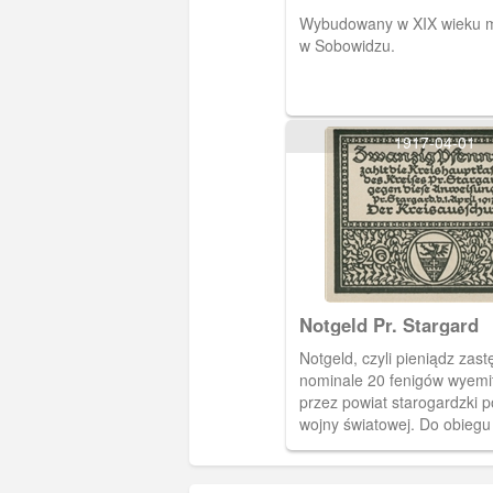
Wybudowany w XIX wieku 
w Sobowidzu.
1917-04-01
Notgeld Pr. Stargard
Notgeld, czyli pieniądz zast
nominale 20 fenigów wyem
przez powiat starogardzki p
wojny światowej. Do obiegu
wszedł 1 kwietnia 1917 roku