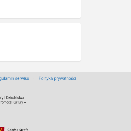
gulamin serwisu
·
Polityka prywatności
ry i Dziedzictwa
omocji Kultury –