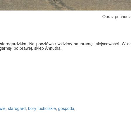
Obraz pochodz
 starogardzkim. Na pocztówce widzimy panoramę miejscowości. W odd
ięgarnią- po prawej, sklep Annutha.
wie
,
starogard
,
bory tucholskie
,
gospoda
,