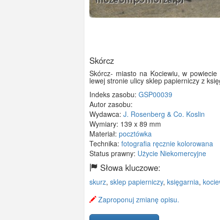
Skórcz
Skórcz- miasto na Kociewiu, w powiecie
lewej stronie ulicy sklep papierniczy z ks
Indeks zasobu:
GSP00039
Autor zasobu:
Wydawca:
J. Rosenberg & Co. Koslin
Wymiary:
139 x 89 mm
Materiał:
pocztówka
Technika:
fotografia ręcznie kolorowana
Status prawny:
Użycie Niekomercyjne
Słowa kluczowe:
skurz
,
sklep papierniczy
,
księgarnia
,
kocie
Zaproponuj zmianę opisu.