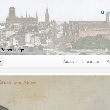
Inf
 Pomorskiego
Toggle Dropdown
Zasoby
Linia czasu
P