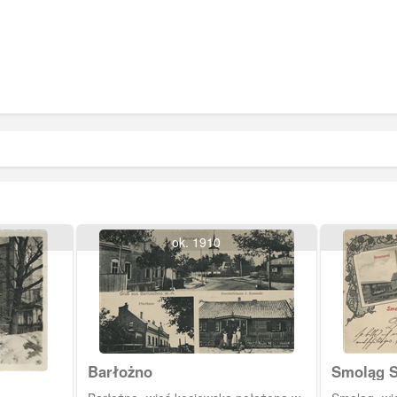
ok. 1910
Barłożno
Smoląg 