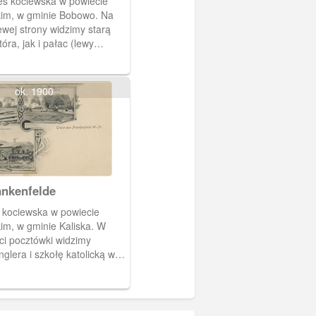
eś kociewska w powiecie
kim, w gminie Bobowo. Na
ewej strony widzimy starą
tóra, jak i pałac (lewy
leżała do rodziny
.
ok. 1900
k Frankenfelde
 kociewska w powiecie
im, w gminie Kaliska. W
ci pocztówki widzimy
nglera i szkołę katolicką we
zęści dolnej przedstawiono
lejowy z lokomotywą.