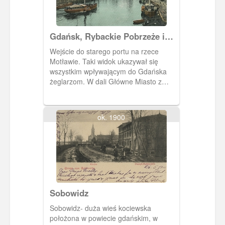
Gdańsk, Rybackie Pobrzeże i
Ołowianka
Wejście do starego portu na rzece
Motławie. Taki widok ukazywał się
wszystkim wpływającym do Gdańska
żeglarzom. W dali Główne Miasto z
wieżami Ratusza Głównego Miasta,
Bazyliki Mariackiej i kościoła św. Jana. Z
lewej strony brzeg Wyspy Ołowianki.
ok. 1900
Sobowidz
Sobowidz- duża wieś kociewska
położona w powiecie gdańskim, w