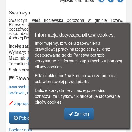
Wyświetlono: 5260
Swarożyn
Swarożyn- wieś kociewska położona w gminie Tczew.
Pierwsze wzmianki Swarożynie pochodzą z 1256 roku. Na
pocztówce widzimy neogotycki kościół zbudowany w 1895
roku. dzisiaj jest to siedziba parafii, której patronuje św.
Informacja dotycząca plików cookies.
Andrzej Bobola. Obok- budynek plebani.
Informujemy, iż w celu zapewnienia
Indeks zasobu:
GSP00421
prawidłowej pracy naszego serwisu oraz
Wymiary:
139 x 89 mm
dostosowania go do Państwa potrzeb,
Materiał:
pocztówka
korzystamy z informacji zapisanych za pomocą
Technika:
fotografia czarno-biała
plików cookies.
Status prawny:
Użycie Niekomercyjne
Pliki cookies można kontrolować za pomocą
Słowa kluczowe:
ustawień swojej przeglądarki.
swaroschin
,
kościół
,
świątynia
,
plebania
,
wieś kociewska
,
Dalsze korzystanie z naszego serwisu
kociewie
,
neogotycki
,
oznacza, że użytkownik akceptuje stosowanie
plików cookies.
Zaproponuj zmianę opisu.
Zamknij
Pobierz zasób
Pobierz opis