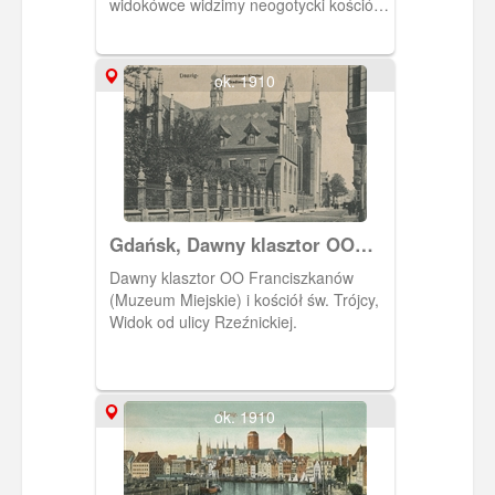
widokówce widzimy neogotycki kościół
p.w. Matki Bożej Nieustającej Pomocy.
Wzniesiony w latach 1913-1918 jako
świątynia ewangelicka (na pocztówce
ok. 1910
kościół jest w trakcie budowy). W
prawej części pocztówki pokazano
zajazd Emila Kumke.
Gdańsk, Dawny klasztor OO
Franciszkanów (Muzeum
Dawny klasztor OO Franciszkanów
Miejskie)
(Muzeum Miejskie) i kościół św. Trójcy,
Widok od ulicy Rzeźnickiej.
ok. 1910