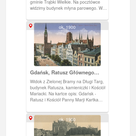
gminie Trąbki Wielkie. Na pocztówce
widzimy budynek młyna parowego. W
oddali kościół wybudowany w 1843 roku
i gruntownie przebudowany w roku
1864 (wieża dobudowana w 1898).
ok. 1900
Dzisiaj świątynia parafialna pw.
Przemienienia Pańskiego.
Gdańsk, Ratusz Głównego
Miasta
Widok z Zielonej Bramy na Długi Targ,
budynek Ratusza, kamieniczki i Kościół
Mariacki. Na kartce opis: Gdańsk -
Ratusz i Kościół Panny Marji Kartka
pochodzi z albumu złożonego przez R.
Czarlińskiego. Album zawiera 11 kartek
pocztowych wydanych przez
ok. 1900
wydawnictwo Stengel &Co., G.m.b.H,
Dresden. Okładka albumu tekturowa,
kolor bordo. Na okładce znajduje się