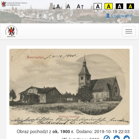
↓A
A
A↑
A
A
A
A
Logowanie
Togg
navig
Obraz pochodzi z
ok. 1900 r.
Dodano: 2019-10-19 22:03