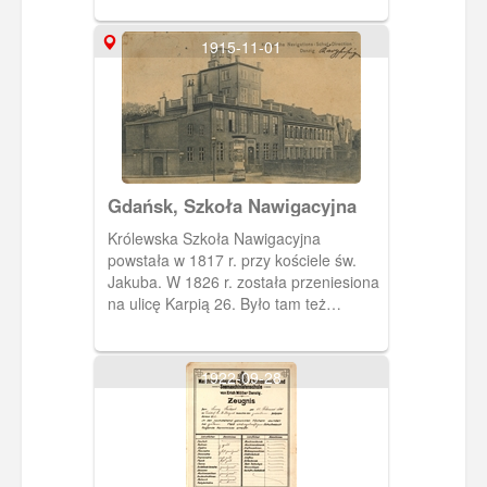
gmachu. Architekt Karl Kleefeld
wytyczył na trójkątnej działce
1915-11-01
skomplikowany budynek, którego
skrzydła poprowadzono wzdłuż ulic, zaś
front zwrócony został w stronę
północną.
Gdańsk, Szkoła Nawigacyjna
Królewska Szkoła Nawigacyjna
powstała w 1817 r. przy kościele św.
Jakuba. W 1826 r. została przeniesiona
na ulicę Karpią 26. Było tam też
mieszkanie dla dyrektora oraz internat
dla zamiejscowych uczniów.
1922-09-28