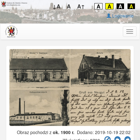
↓A
A
A↑
A
A
A
A
Logowanie
Togg
navig
Obraz pochodzi z
ok. 1900 r.
Dodano: 2019-10-19 22:02