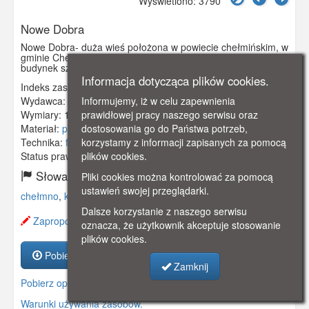
Wyświetlono: 3790
Nowe Dobra
Nowe Dobra- duża wieś położona w powiecie chełmińskim, w
gminie Chełmno. Na pocztówce widzimy gospodę Rockertsa,
budynek szkoły, oraz cegielnię.
Informacja dotycząca plików cookies.
Indeks zasobu:
GSP00403
Informujemy, iż w celu zapewnienia
Wydawca:
C. Ernst, Danzig
prawidłowej pracy naszego serwisu oraz
Wymiary:
139 x 89 mm
dostosowania go do Państwa potrzeb,
Materiał:
pocztówka
korzystamy z informacji zapisanych za pomocą
Technika:
fotografia czarno-biała
plików cookies.
Status prawny:
Użycie Niekomercyjne
Słowa kluczowe:
Pliki cookies można kontrolować za pomocą
ustawień swojej przeglądarki.
chełmno
,
karczma
,
gospoda
,
szkoła
,
cegielnia
,
fabryka
,
Dalsze korzystanie z naszego serwisu
Zaproponuj zmianę opisu.
oznacza, że użytkownik akceptuje stosowanie
plików cookies.
Pobierz zasób
Zamknij
Pobierz opis
Warunki używania zasobów.