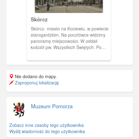
ucierpiała w czasie wojny. Częściowo
zrekonstruowano ją w latach 70.
Skórcz
Skórcz- miasto na Kociewiu, w powiecie
starogardzkim. Na pocztówce widzimy
panoramę miejscowości. W oddali
kościół pw. Wszystkich Świętych. Po
lewej stronie ulicy sklep papierniczy z
księgarnią- po prawej, sklep Annutha.
Nie dodano do mapy.
Zaproponuj lokalizację
Muzeum Pomorza
Zobacz inne zasoby tego użytkownika
Wyślij wiadomość do tego użytkownika