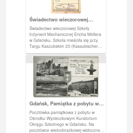
Świadectwo wieczorowej
Szkoły Inżynierii Mechanicznej
Świadectwo wieczorowej Szkoły
Inżynierii Mechanicznej Ericha Möllera
w Gdańsku. Szkoła mieściła się przy
Targu Kaszubskim 23 (Kassubischer
Markt 23). Kształciła lub dokształcała
marynarzy.
1959-07
Gdańsk, Pamiątka z pobytu w
Gdańsku
Pocztówka pamiątkowa z pobytu w
Ośrodku Wycieczkowym Kuratorium
Okręgu Szkolnego w Gdańsku. Na
pocztówce wieloobrazkowej widoczne