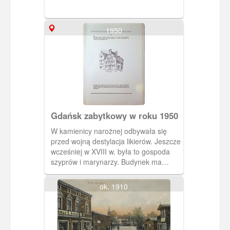
Długie Pobrzeże, morze podczas
sztormu i szkoła im. Pestalozziego we
Wrzeszczu.
1950
Gdańsk zabytkowy w roku 1950
W kamienicy narożnej odbywała się
przed wojną destylacja likierów. Jeszcze
wcześniej w XVIII w. była to gospoda
szyprów i marynarzy. Budynek ma
późnobarokowy szczyt. U góry powinna
być figurka kupca, ale zabrano ją już
ok. 1910
dawno temu do konserwacji i nie
wróciła na swoje miejsce. Obecnie
siedziba Gdańskiego Towarzystwa
Naukowego. Kamienica trochę