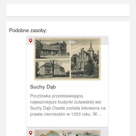
Podobne zasoby:
ok. 1940
Suchy Dąb
Pocztówka przedstawiająca
najważniejsze budynki żuławskiej wsi
Suchy Dąb.Osada została lokowana na
prawie niemieckim w 1350 roku. W
prawym górnym rogu gospoda
Leberechta Kopittke.. Poniżej siedziba
NSDAP (obecnie Urząd Gminy Suchy
ok. 1900