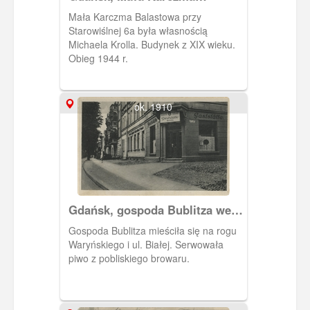
Balastowa w Nowym Porcie
Mała Karczma Balastowa przy
Starowiślnej 6a była własnością
Michaela Krolla. Budynek z XIX wieku.
Obieg 1944 r.
ok. 1910
Gdańsk, gospoda Bublitza we
Wrzeszczu
Gospoda Bublitza mieściła się na rogu
Waryńskiego i ul. Białej. Serwowała
piwo z pobliskiego browaru.