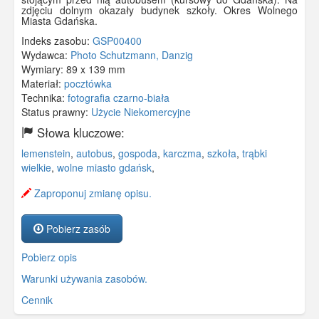
zdjęciu dolnym okazały budynek szkoły. Okres Wolnego
Miasta Gdańska.
Indeks zasobu:
GSP00400
Wydawca:
Photo Schutzmann, Danzig
Wymiary:
89 x 139 mm
Materiał:
pocztówka
Technika:
fotografia czarno-biała
Status prawny:
Użycie Niekomercyjne
Słowa kluczowe:
lemenstein
,
autobus
,
gospoda
,
karczma
,
szkoła
,
trąbki
wielkie
,
wolne miasto gdańsk
,
Zaproponuj zmianę opisu.
Pobierz zasób
Pobierz opis
Warunki używania zasobów.
Cennik