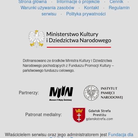
Strona główna
·
Informacje o projekcie
·
Cennik
·
Warunki używania zasobów
·
Kontakt
·
Regulamin
serwisu
·
Polityka prywatności
Dofinansowano ze środków Ministra Kultury i Dziedzictwa
Narodowego pochodzących z Funduszu Promocji Kultury –
państwowego funduszu celowego.
Partnerzy:
Patronat medialny:
Właścicielem serwisu oraz jego administratorem jest
Fundacja dla