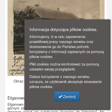
Informacja dotycząca plików cookies.
Informujemy, iż w celu zapewnienia
prawidłowej pracy naszego serwisu oraz
dostosowania go do Państwa potrzeb,
korzystamy z informacji zapisanych za pomocą
plików cookies.
Pliki cookies można kontrolować za pomocą
ustawień swojej przeglądarki.
Dalsze korzystanie z naszego serwisu
Obraz pochodzi z
ok. 1940 r.
Dodano: 2019-10-19 22:02
oznacza, że użytkownik akceptuje stosowanie
plików cookies.
Wyświetlono: 4559
Zamknij
Ełganowo
Ełganowo- wieś położona w gminie Trąbki Wielkie. Na
górnym zdjęciu przedstawiono karczmę A. Martschinkego ze
stojącym przed nią autobusem (kursowy do Gdańska). Na