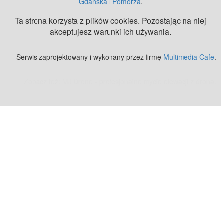
Gdańska i Pomorza
.
Ta strona korzysta z plików cookies. Pozostając na niej
akceptujesz warunki ich używania.
Serwis zaprojektowany i wykonany przez firmę
Multimedia Cafe
.
Zobacz też:
MJ Drone - profesjonalne mycie elewacji z drona
.