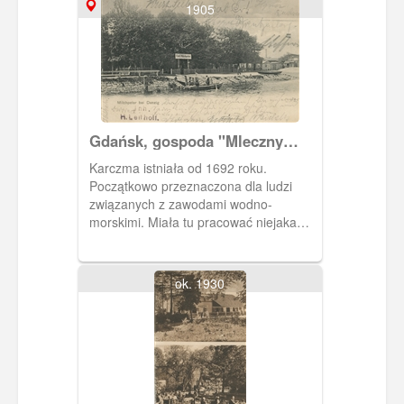
1905
Gdańsk, gospoda "Mleczny
Piotr"
Karczma istniała od 1692 roku.
Początkowo przeznaczona dla ludzi
związanych z zawodami wodno-
morskimi. Miała tu pracować niejaka
panna Ganschow, kelnerka wywodząca
się ze Szczecina. Związana jest z nią
historia kryminalna.
ok. 1930