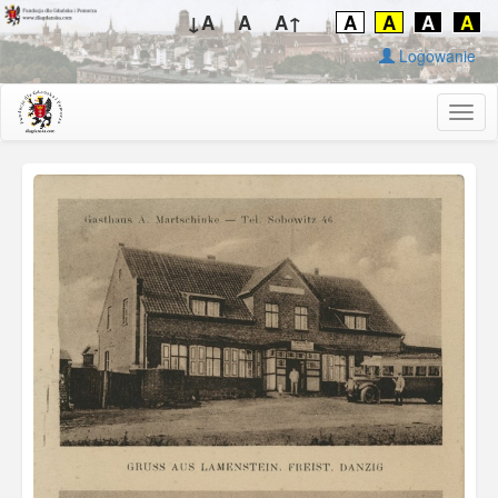
↓A
A
A↑
A
A
A
A
Logowanie
Togg
navig