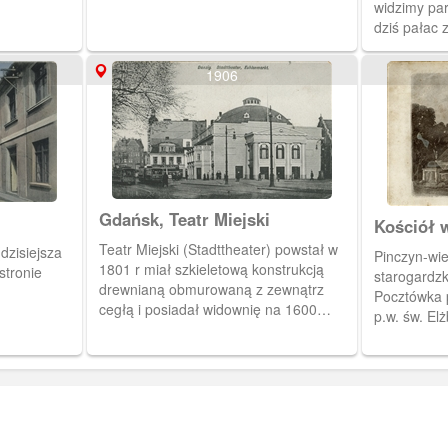
widzimy par
dziś pałac z
szkoła roln
1906
Gdańsk, Teatr Miejski
Kościół 
Teatr Miejski (Stadttheater) powstał w
dzisiejsza
Pinczyn-wi
1801 r miał szkieletową konstrukcją
stronie
starogardzk
drewnianą obmurowaną z zewnątrz
Pocztówka p
cegłą i posiadał widownię na 1600
p.w. św. Elż
miejsc, głównie stojących. W tym stanie
Wybudowany
(po wielu niewielkich przeróbkach)
1927 z inic
przetrwał do roku 1934, kiedy to został
Hoffmanna. 
wyburzony i wybudowany na nowo.
neobarokowe
Roger Staws
wykonawcą p