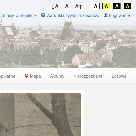
↓A
A
A↑
A
A
A
A
ormacje o projekcie
Warunki używania zasobów
Logowanie
opularne
Mapa
Albumy
Nierozpoznane
Losowe