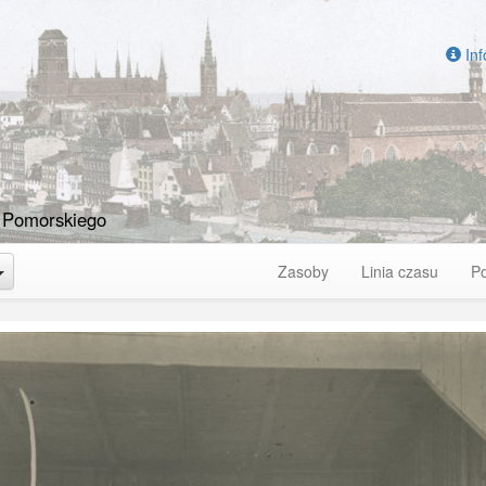
Inf
 Pomorskiego
Toggle Dropdown
Zasoby
Linia czasu
P