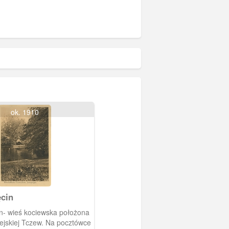
ok. 1910
ęcin
n- wieś kociewska położona
ejskiej Tczew. Na pocztówce