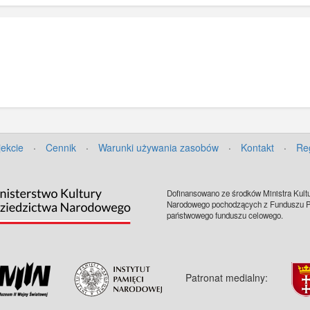
Starogardu
jekcie
·
Cennik
·
Warunki używania zasobów
·
Kontakt
·
Re
Dofinansowano ze środków Ministra Kultu
Narodowego pochodzących z Funduszu Pr
państwowego funduszu celowego.
Patronat medialny: