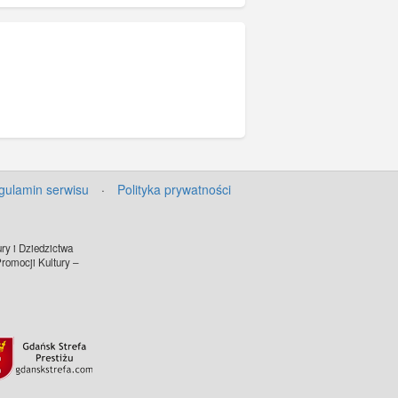
.
gulamin serwisu
·
Polityka prywatności
ry i Dziedzictwa
omocji Kultury –