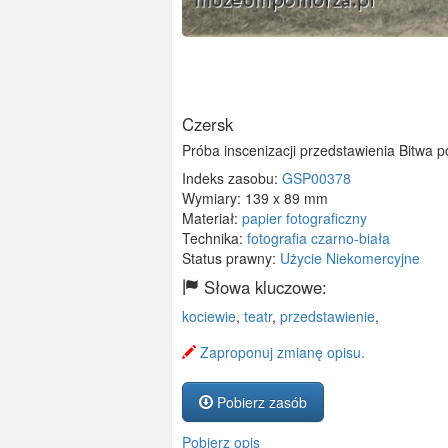
Czersk
Próba inscenizacji przedstawienia Bitwa 
Indeks zasobu:
GSP00378
Wymiary:
139 x 89 mm
Materiał:
papier fotograficzny
Technika:
fotografia czarno-biała
Status prawny:
Użycie Niekomercyjne
Słowa kluczowe:
kociewie
,
teatr
,
przedstawienie
,
Zaproponuj zmianę opisu.
Pobierz zasób
Pobierz opis