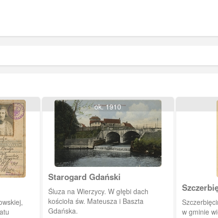
ok. 1910
Starogard Gdański
Szczerbi
Śluza na Wierzycy. W głębi dach
kościoła św. Mateusza i Baszta
owskiej,
Szczerbięci
Gdańska.
atu
w gminie wi