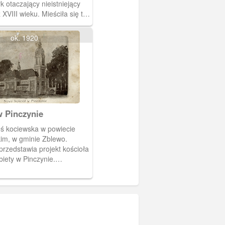
k otaczający nieistniejący
 XVIII wieku. Mieściła się tu
icza dla dziewcząt.
ok. 1920
w Pinczynie
eś kociewska w powiecie
im, w gminie Zblewo.
rzedstawia projekt kościoła
biety w Pinczynie.
 został w latach 1926-
jatywy ks. Stanisława
Projektantem tej
j świątyni był inżynier
ki z Poznania, a
rac firma Jana Pillara ze