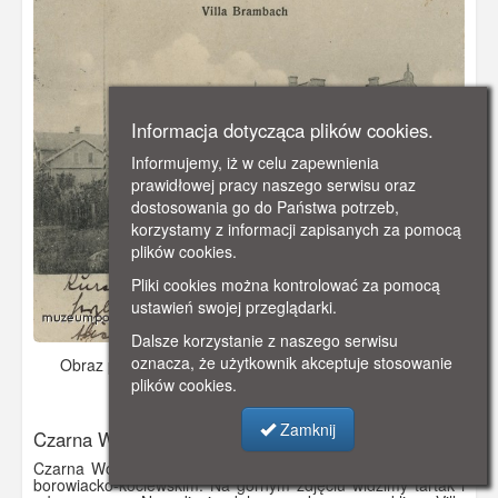
Informacja dotycząca plików cookies.
Informujemy, iż w celu zapewnienia
prawidłowej pracy naszego serwisu oraz
dostosowania go do Państwa potrzeb,
korzystamy z informacji zapisanych za pomocą
plików cookies.
Pliki cookies można kontrolować za pomocą
ustawień swojej przeglądarki.
Dalsze korzystanie z naszego serwisu
oznacza, że użytkownik akceptuje stosowanie
Obraz pochodzi z
ok. 1910 r.
Dodano: 2019-10-19 21:56
plików cookies.
Wyświetlono: 3596
Zamknij
Czarna Woda
Czarna Woda- miasto w Borach Tucholskich, na pograniczu
borowiacko-kociewskim. Na górnym zdjęciu widzimy tartak i