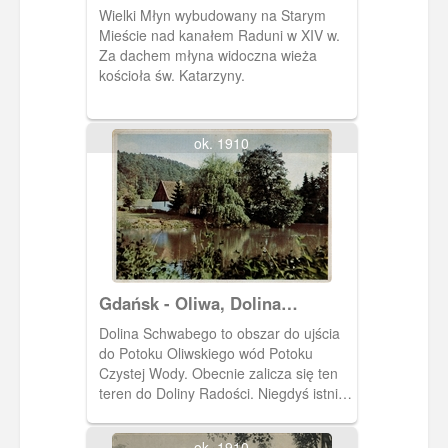
Młyn
Wielki Młyn wybudowany na Starym
Mieście nad kanałem Raduni w XIV w.
Za dachem młyna widoczna wieża
kościoła św. Katarzyny.
ok. 1910
Gdańsk - Oliwa, Dolina
Schwabego (Schwabental)
Dolina Schwabego to obszar do ujścia
do Potoku Oliwskiego wód Potoku
Czystej Wody. Obecnie zalicza się ten
teren do Doliny Radości. Niegdyś istniał
tu młyn XV (nad Potokiem Oliwskim i
jego dopływami, licząc od ujścia tego
ok. 1910