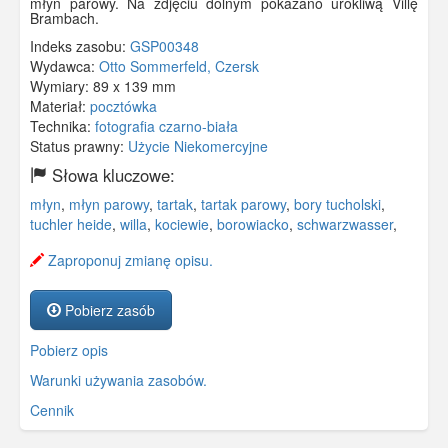
młyn parowy. Na zdjęciu dolnym pokazano urokliwą Villę
Brambach.
Indeks zasobu:
GSP00348
Wydawca:
Otto Sommerfeld, Czersk
Wymiary:
89 x 139 mm
Materiał:
pocztówka
Technika:
fotografia czarno-biała
Status prawny:
Użycie Niekomercyjne
Słowa kluczowe:
młyn
,
młyn parowy
,
tartak
,
tartak parowy
,
bory tucholski
,
tuchler heide
,
willa
,
kociewie
,
borowiacko
,
schwarzwasser
,
Zaproponuj zmianę opisu.
Pobierz zasób
Pobierz opis
Warunki używania zasobów.
Cennik