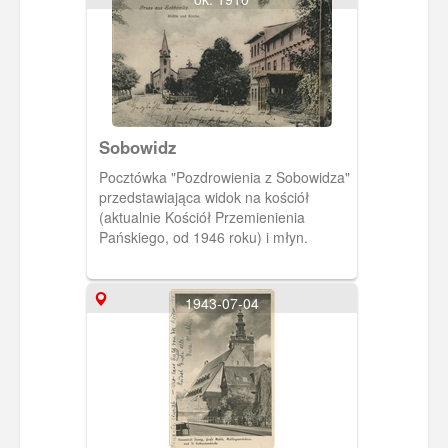
potoku do Zatoki Gdańskiej). W
osiemnastowiecznym dworze znajduje
się Restauracja Dwór Oliwski (przed II
wojną restaurację prowadził Hugo
Mrozek).
Sobowidz
Pocztówka "Pozdrowienia z Sobowidza"
przedstawiająca widok na kościół
(aktualnie Kościół Przemienienia
Pańskiego, od 1946 roku) i młyn.
1943-07-04