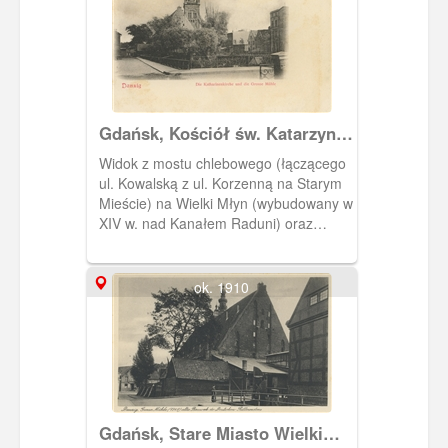
Gdańsk, Kościół św. Katarzyny i
Wielki Młyn, Danzig Die
Widok z mostu chlebowego (łączącego
Katharinenkirche und die
ul. Kowalską z ul. Korzenną na Starym
Grosse Mühle
Mieście) na Wielki Młyn (wybudowany w
XIV w. nad Kanałem Raduni) oraz
kościół św. Katarzyny.
ok. 1910
Gdańsk, Stare Miasto Wielki