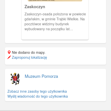
Zaskoczyn
Zaskoczyn-osada położona w powiecie
gdańskim, w gminie Trąbki Wielkie. Na
pocztówce widzimy budynek
wybudowany na początku lat
trzydziestych XX wieku jako ośrodek
wypoczynkowy dla dzieci z
niezamożnych gdańskich rodzin. Po
przejęciu władzy w Wolnym Mieście
Nie dodano do mapy.
Gdańsku przez NSDAP zaczął pełnić
Zaproponuj lokalizację
funkcję szkoły partyjnej (Adolf Hitler
Schule).
Muzeum Pomorza
Zobacz inne zasoby tego użytkownika
Wyślij wiadomość do tego użytkownika