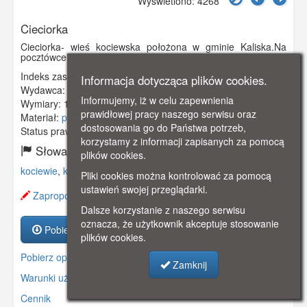
Wyświetlono: 4268
Cieciorka
Cieciorka- wieś kociewska położona w gminie Kaliska.Na
pocztówce szkoła prowadzona przez wspólnotę ewangelicką.
Indeks zasobu:
GSP00325
Informacja dotycząca plików cookies.
Wydawca:
Kirchenbauvereins in Frankenfelde-Dreidorff
Informujemy, iż w celu zapewnienia
Wymiary:
139 x 89 mm
prawidłowej pracy naszego serwisu oraz
Materiał:
pocztówka
dostosowania go do Państwa potrzeb,
Status prawny:
Użycie Niekomercyjne
korzystamy z informacji zapisanych za pomocą
Słowa kluczowe:
plików cookies.
kociewie
,
kaliska
,
szkoła
,
wieś kociewska
,
Pliki cookies można kontrolować za pomocą
ustawień swojej przeglądarki.
Zaproponuj zmianę opisu.
Dalsze korzystanie z naszego serwisu
oznacza, że użytkownik akceptuje stosowanie
Pobierz zasób
plików cookies.
Pobierz opis
Zamknij
Warunki używania zasobów.
Cennik