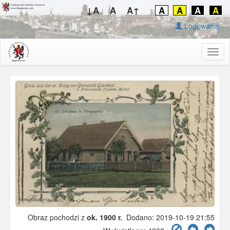
↓A
A
A↑
A
A
A
A
Logowanie
Togg
navig
Obraz pochodzi z
ok. 1900 r.
Dodano: 2019-10-19 21:55