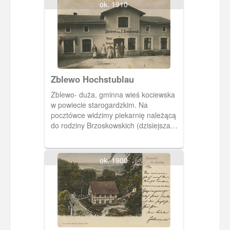
ok. 1910
Zblewo Hochstublau
Zblewo- duża, gminna wieś kociewska
w powiecie starogardzkim. Na
pocztówce widzimy piekarnię należącą
do rodziny Brzoskowskich (dzisiejsza
ulica Główna).
ok. 1900