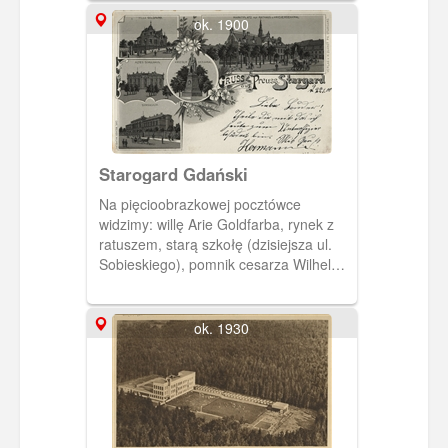
ok. 1900
Starogard Gdański
Na pięcioobrazkowej pocztówce
widzimy: willę Arie Goldfarba, rynek z
ratuszem, starą szkołę (dzisiejsza ul.
Sobieskiego), pomnik cesarza Wilhelma
I i gmach gimnazjum miejskiego
(dzisiejsza Hallera).
ok. 1930