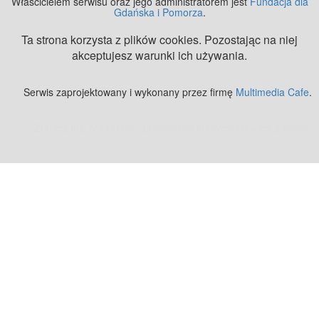
Właścicielem serwisu oraz jego administratorem jest
Fundacja dla
Gdańska i Pomorza
.
Ta strona korzysta z plików cookies. Pozostając na niej
akceptujesz warunki ich używania.
Serwis zaprojektowany i wykonany przez firmę
Multimedia Cafe
.
Zobacz też:
MJ Drone - profesjonalne mycie elewacji z drona
.