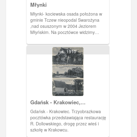
Młynki
Młynki- kociewska osada położona w
gminie Tczew nieopodal Swarożyna
,nad osuszonym w 2004 Jeziorem
Młyńskim. Na pocztówce widzimy
budynek starego młyna (konstrukcja
szachulcowa).
ok. 1910
Gdańsk - Krakowiec,
restauracja, droga i szkoła.
Gdańsk - Krakowiec. Trzyobrazkowa
pocztówka przedstawiająca restaurację
R. Dollowskiego, drogę przez wieś i
szkołę w Krakowcu.