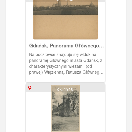
Gdańsk, Panorama Głównego
Miasta "Alt Danzig"
Na pocztówce znajduje się widok na
panoramę Głównego miasta Gdańsk, z
charakterystycznymi wieżami: (od
prawej) Więzienną, Ratusza Głównego
Miasta, Kościoła Mariackiego i Dworca
Głównego. Na pierwszym planie wały
ok. 1910
obronne.