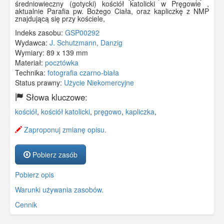
średniowieczny (gotycki) kościół katolicki w Pręgowie ,
aktualnie Parafia pw. Bożego Ciała, oraz kapliczkę z NMP
znajdującą się przy kościele,
Indeks zasobu:
GSP00292
Wydawca:
J. Schutzmann, Danzig
Wymiary:
89 x 139 mm
Materiał:
pocztówka
Technika:
fotografia czarno-biała
Status prawny:
Użycie Niekomercyjne
Słowa kluczowe:
kościół
,
kościół katolicki
,
pręgowo
,
kapliczka
,
Zaproponuj zmianę opisu.
Pobierz zasób
Pobierz opis
Warunki używania zasobów.
Cennik