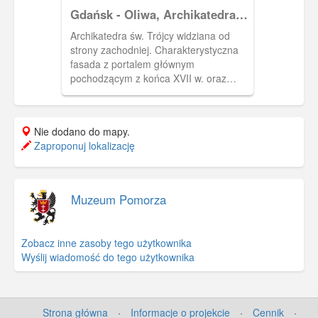
Gdańsk - Oliwa, Archikatedra
św. Trójcy
Archikatedra św. Trójcy widziana od
strony zachodniej. Charakterystyczna
fasada z portalem głównym
pochodzącym z końca XVII w. oraz
dwiema wieżami nakrytymi szpiczastymi
hełmami. Przez kilkaset lat był to
kościół klasztorny cystersów
Nie dodano do mapy.
(przybyłych do Oliwy w 1186 r.), po
Zaproponuj lokalizację
kasacie zakonu kościół parafialny
katolicki, zaś po ustanowieniu diecezji
gdańskiej w 1925 r. - katedralny.
Obecnie podniesiony do rangi
Muzeum Pomorza
archikatedry.
Zobacz inne zasoby tego użytkownika
Wyślij wiadomość do tego użytkownika
Strona główna
·
Informacje o projekcie
·
Cennik
·