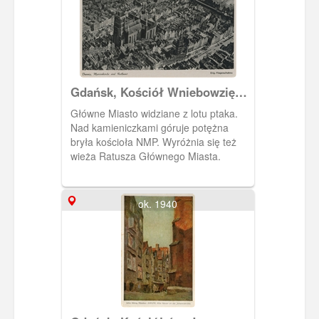
Gdańsk, Kościół Wniebowzięcia
NMP i Ratusz Głównego Miasta,
Główne Miasto widziane z lotu ptaka.
Danzig Die Marienkierche u.
Nad kamieniczkami góruje potężna
Rathaus
bryła kościoła NMP. Wyróżnia się też
wieża Ratusza Głównego Miasta.
ok. 1940