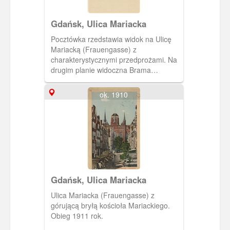
Gdańsk, Ulica Mariacka
Pocztówka rzedstawia widok na Ulicę
Mariacką (Frauengasse) z
charakterystycznymi przedprożami. Na
drugim planie widoczna Brama
Mariacka. Pocztówka pochodzi z
albumu "Danzig. Nach einer Radierung
ok. 1910
vn Berthold Hellingrath" zawierającego
10 pocztówek, będących przedrukiem
akwafort znanego malarza (związanego
z Gdańskiem) Bertholda Hellingratha.
Gdańsk, Ulica Mariacka
Ulica Mariacka (Frauengasse) z
górującą bryłą kościoła Mariackiego.
Obieg 1911 rok.