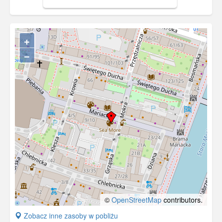
+
−
©
OpenStreetMap
contributors.
+
Zobacz inne zasoby w pobliżu