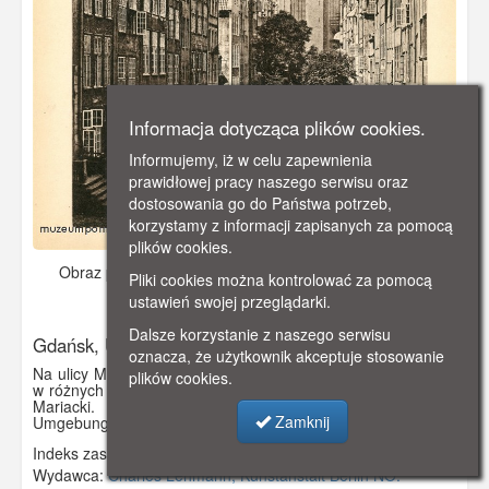
Informacja dotycząca plików cookies.
Informujemy, iż w celu zapewnienia
prawidłowej pracy naszego serwisu oraz
dostosowania go do Państwa potrzeb,
korzystamy z informacji zapisanych za pomocą
plików cookies.
Obraz pochodzi z
ok. 1910 r.
Dodano: 2019-10-19 20:02
Pliki cookies można kontrolować za pomocą
Wyświetlono: 4110
ustawień swojej przeglądarki.
Dalsze korzystanie z naszego serwisu
Gdańsk, Ulica Mariacka
oznacza, że użytkownik akceptuje stosowanie
Na ulicy Mariackiej (Frauengasse). Przedproża i kamieniczki
plików cookies.
w różnych stylach (od gotyku po klasycyzm). W głębi Kościół
Mariacki. Fotografia pochodzi z albumu "Danzig und
Zamknij
Umgebung in Bildern".
Indeks zasobu:
GSP01261
Wydawca:
Charles Lehmann, Kunstanstalt Berlin NO.