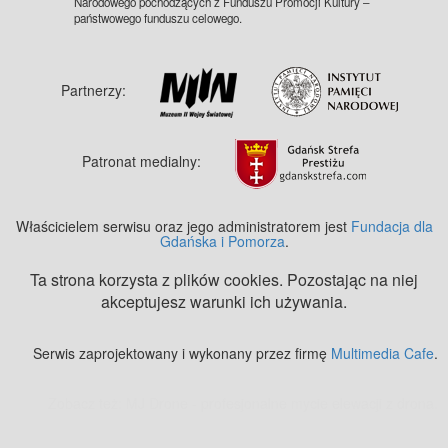
Narodowego pochodzących z Funduszu Promocji Kultury –
państwowego funduszu celowego.
Partnerzy:
Patronat medialny:
Właścicielem serwisu oraz jego administratorem jest
Fundacja dla
Gdańska i Pomorza
.
Ta strona korzysta z plików cookies. Pozostając na niej
akceptujesz warunki ich używania.
Serwis zaprojektowany i wykonany przez firmę
Multimedia Cafe
.
Zobacz też:
MJ Drone - profesjonalne mycie elewacji z drona
.