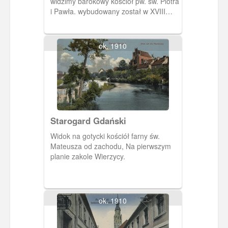
widzimy barokowy kościół pw. św. Piotra
i Pawła. wybudowany został w XVIII
wieku, na miejscu starszej,
pocysterskiej świątyni. W górnym rogu
pokazano budynek szkoły katolickiej.
ok. 1910
Poniżej duży lokal gastronomiczny,
pełniący też funkcje hotelowe.
Starogard Gdański
Widok na gotycki kościół farny św.
Mateusza od zachodu, Na pierwszym
planie zakole Wierzycy.
ok. 1910