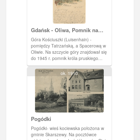
Gdańsk - Oliwa, Pomnik na
Górze Kościuszki (Luisenhain)
Góra Kościuszki (Luisenhain) -
pomiędzy Tatrzańską, a Spacerową w
Oliwie. Na szczycie góry znajdował się
do 1945 r. pomnik króla pruskiego
Fryderyka III i jego żony, królowej Luisy
z 1889 r. - uwieczniony na tej
ok. 1910
pocztówce. Pomnik ten był ozdobiony
orłem pruskim oraz inskrypcją wyrytą
na głazie (tworzącym ten pomnik)
cytatem z Goethego. Został zniszczony
w 1945 r. Cokół wykorzystano w 1975 r.
dla nowego pomnika ku czci Zygmunta
III Wazy oraz 350 - lecia Bitwy pod
Pogódki
Oliwą. Pocztówka w obiegu od 17 V
1905 r.
Pogódki- wieś kociewska położona w
gminie Skarszewy. Na pocztówce