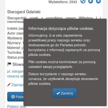
Wyświetlono: 2543
Starogard Gdański
Starogardzki rynek z pomnikiem cesarz Wilhelma I i
neorenesansowym ratuszem z początków XIX wieku.
Informacja dotycząca plików cookies.
Indeks zasobu:
GSP00253
Autor zasobu:
Informujemy, iż w celu zapewnienia
Wydawca:
Ernst Timm, Pr.Stargard
prawidłowej pracy naszego serwisu oraz
Wymiary:
137 x 87 mm
dostosowania go do Państwa potrzeb,
Materiał:
pocztówka
korzystamy z informacji zapisanych za pomocą
Technika:
fotografia czarno-biała
plików cookies.
Status prawny:
Użycie Niekomercyjne
Pliki cookies można kontrolować za pomocą
Słowa kluczowe:
ustawień swojej przeglądarki.
pr. stargard
,
preußisch stargard
,
kociewie
,
pomnik
,
pomnik
Dalsze korzystanie z naszego serwisu
cesarza wilhelma i
,
rynek
,
ratusz
,
neorenesansowy
,
oznacza, że użytkownik akceptuje stosowanie
plików cookies.
Zaproponuj zmianę opisu.
Zamknij
Pobierz zasób
Pobierz opis