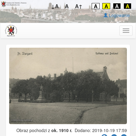
↓A
A
A↑
A
A
A
A
Logowanie
Togg
navig
Obraz pochodzi z
ok. 1910 r.
Dodano: 2019-10-19 17:59