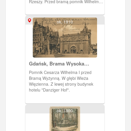
Rzeszy. Przed bramą pomnik Wilhelma
I posadowiony w miejscu dawnej fosy.
Obieg 1911 r.
ok. 1910
Gdańsk, Brama Wysoka
(Wyżynna) i pomnik cesarza
Pomnik Cesarza Wilhelma I przed
Wilhelma I
Bramą Wyżynną. W głębi Wieża
Więzienna. Z lewej strony budynek
hotelu "Danziger Hof".
ok. 1900