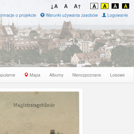
↓A
A
A↑
A
A
A
A
ormacje o projekcie
Warunki używania zasobów
Logowanie
opularne
Mapa
Albumy
Nierozpoznane
Losowe