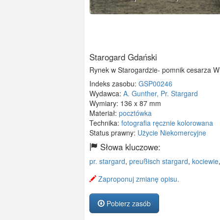
Starogard Gdański
Rynek w Starogardzie- pomnik cesarza Wi
Indeks zasobu:
GSP00246
Wydawca:
A. Gunther, Pr. Stargard
Wymiary:
136 x 87 mm
Materiał:
pocztówka
Technika:
fotografia ręcznie kolorowana
Status prawny:
Użycie Niekomercyjne
Słowa kluczowe:
pr. stargard
,
preußisch stargard
,
kociewie
Zaproponuj zmianę opisu.
Pobierz zasób