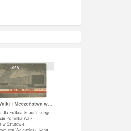
1968
alki i Męczeństwa w
e
 dla Feliksa Sobocińskiego
cie Pomnika Walki i
 w Sztutowie.
cym jest Wojewódzki Komitet