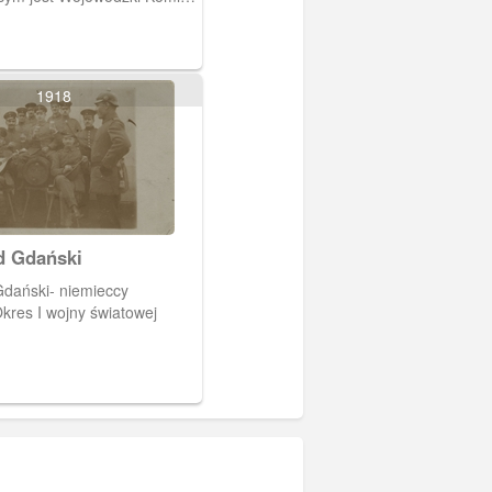
ności narodu, Wojewódzki
i Komitet Ochrony
alki i Męczeństwa , Zarząd
ązku Bojowników o Wolność
1918
ję w Gdańsku. Odsłonięcie
12 maja 1968 r. Pomnik
z dwóch części. Pionowa
 walkę, a pozioma
o.
d Gdański
i- niemieccy
Okres I wojny światowej