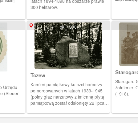
ańskiej
latach 1894-1898 na obszarze prawie
Frontu Jed
300 hektarów.
Obywatelsk
Pomników W
Okręgu Zwi
ok. 1970
i Demokrac
odbyło się 
składa się 
symbolizuje
męczeństw
Starogar
Tczew
Starogard Gdańsk
Kamień pamiątkowy ku czci harcerzy
go Urzędu
żołnierze. 
pomordowanych w latach 1939-1945
e (Steuer-
(1918).
(polny głaz narzutowy z imienną płytą
pamiątkową został odsłonięty 22 lipca
1960 roku z okazji 700-lecia miasta
Tczewa).