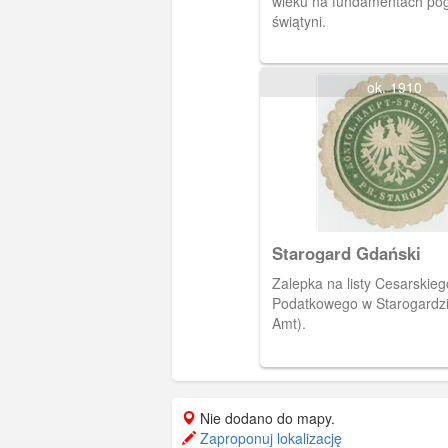
wieku na fundamentach pog
świątyni.
ok. 1910
Starogard Gdański
Zalepka na listy Cesarskie
Podatkowego w Starogardzi
Amt).
Nie dodano do mapy.
Zaproponuj lokalizację