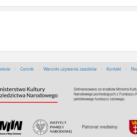
jekcie
·
Cennik
·
Warunki używania zasobów
·
Kontakt
·
Re
Dofinansowano ze środków Ministra Kultu
Narodowego pochodzących z Funduszu Pr
państwowego funduszu celowego.
Patronat medialny: