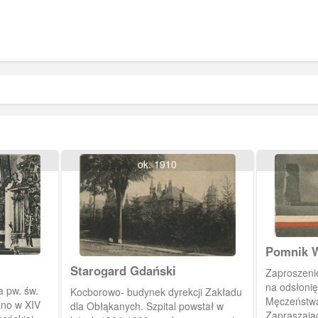
ok. 1910
Pomnik W
Sztutowi
Starogard Gdański
Zaproszenie
na odsłonię
a pw. św.
Kocborowo- budynek dyrekcji Zakładu
Męczeństwa
ano w XIV
dla Obłąkanych. Szpital powstał w
Zapraszają