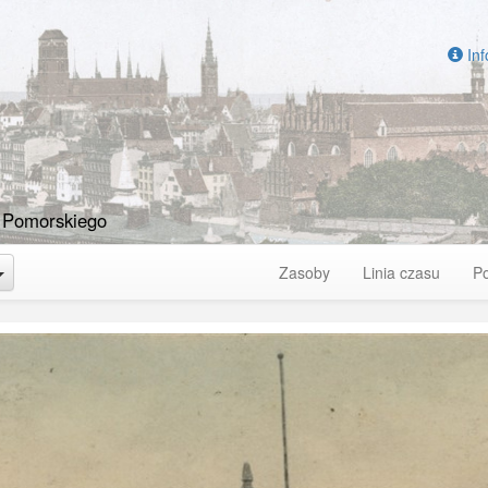
Inf
 Pomorskiego
Toggle Dropdown
Zasoby
Linia czasu
P