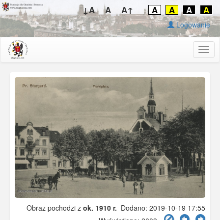
↓A
A
A↑
A
A
A
A
Logowanie
Togg
navig
Obraz pochodzi z
ok. 1910 r.
Dodano: 2019-10-19 17:55