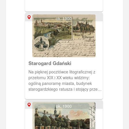
ok. 1900
Starogard Gdański
Na pięknej pocztówce litograficznej z
przełomu XIX i XX wieku widzimy:
ogólną panoramę miasta, budynek
starogardzkiego ratusza i stojący przed
nim pomnik cesarza Wilhelma I.
ok. 1900