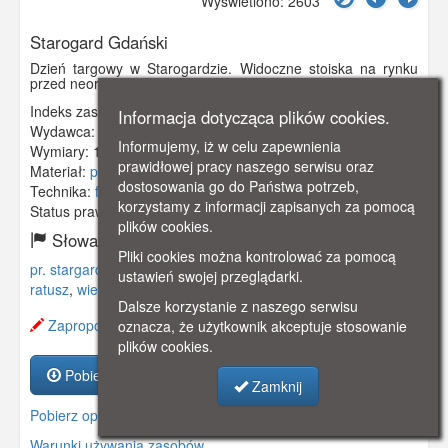
Wyświetlono: 2603
Starogard Gdański
Dzień targowy w Starogardzie. Widoczne stoiska na rynku
przed neorenesansowym ratuszem z początków XIX wieku.
Indeks zasobu:
GSP00202
Informacja dotycząca plików cookies.
Wydawca:
E. Schutz, Pr. Stargard
Informujemy, iż w celu zapewnienia
Wymiary:
138 x 88 mm
prawidłowej pracy naszego serwisu oraz
Materiał:
pocztówka
dostosowania go do Państwa potrzeb,
Technika:
fotografia czarno-biała
korzystamy z informacji zapisanych za pomocą
Status prawny:
Użycie Niekomercyjne
plików cookies.
Słowa kluczowe:
Pliki cookies można kontrolować za pomocą
pr. stargard
,
preußisch stargard
,
rynek
,
stoiska
,
wóz konny
,
ustawień swojej przeglądarki.
ratusz
,
wieża
,
neorenesansowy
,
dzień targowy
,
Dalsze korzystanie z naszego serwisu
Zaproponuj zmianę opisu.
oznacza, że użytkownik akceptuje stosowanie
plików cookies.
Pobierz zasób
Zamknij
Pobierz opis
Warunki używania zasobów.