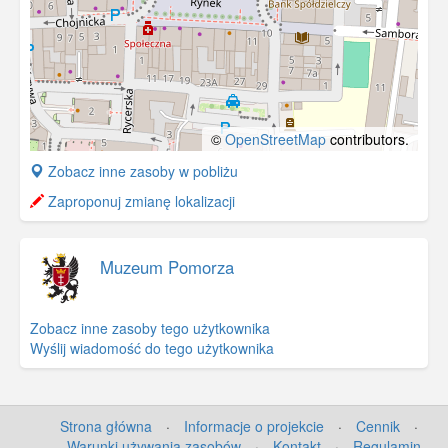
©
OpenStreetMap
contributors.
+
Zobacz inne zasoby w pobliżu
−
Zaproponuj zmianę lokalizacji
Muzeum Pomorza
Zobacz inne zasoby tego użytkownika
Wyślij wiadomość do tego użytkownika
Strona główna
·
Informacje o projekcie
·
Cennik
·
Warunki używania zasobów
·
Kontakt
·
Regulamin