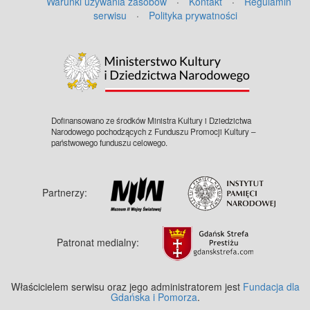
Warunki używania zasobów
·
Kontakt
·
Regulamin
serwisu
·
Polityka prywatności
©
OpenStreetMap
contributors.
Dofinansowano ze środków Ministra Kultury i Dziedzictwa
Narodowego pochodzących z Funduszu Promocji Kultury –
państwowego funduszu celowego.
Partnerzy:
Patronat medialny:
Właścicielem serwisu oraz jego administratorem jest
Fundacja dla
Gdańska i Pomorza
.