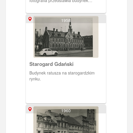
fotografia przedstawia budynek
cesarskiego urzędu pocztowego.
1958
Starogard Gdański
Budynek ratusza na starogardzkim
rynku.
1960