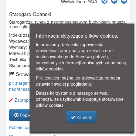
Wyświetlono: 2640
Starogard Gdański
Starogardzki rynek z neorenesansowym budynkiem ratusza,
z początku XIX wieku.
Indeks zasobu:
GSP00199
Informacja dotycząca plików cookies.
Wydawca:
w. Janikowski
Informujemy, iż w celu zapewnienia
Wymiary:
139 x 90 mm
prawidłowej pracy naszego serwisu oraz
Materiał:
pocztówka
dostosowania go do Państwa potrzeb,
Technika:
fotografia czarno-biała
korzystamy z informacji zapisanych za pomocą
Status prawny:
Użycie Niekomercyjne
plików cookies.
Słowa kluczowe:
Pliki cookies można kontrolować za pomocą
pr. stargard
,
preußisch stargard
,
kociewie
,
rynek
,
ratusz
,
ustawień swojej przeglądarki.
neorenesans
,
Dalsze korzystanie z naszego serwisu
oznacza, że użytkownik akceptuje stosowanie
Zaproponuj zmianę opisu.
plików cookies.
Pobierz zasób
Zamknij
Pobierz opis