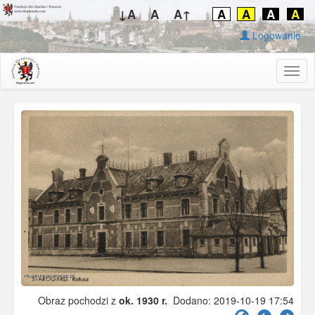
↓A
A
A↑
A
A
A
A
Logowanie
Togg
navig
Obraz pochodzi z
ok. 1930 r.
Dodano: 2019-10-19 17:54