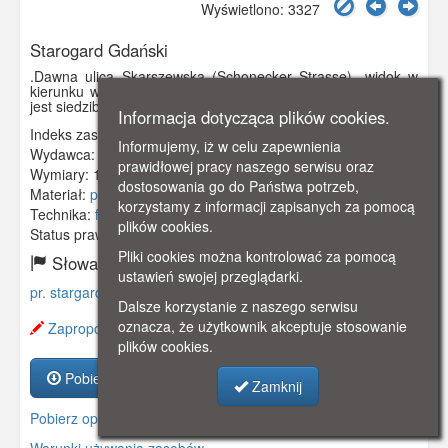
Wyświetlono: 3327
Starogard Gdański
.Dawna ulica Skarszewska (Schonecker Strasse)- widok w
kierunku wschodnim. W pierwszym budynku po lewj stronie
jest siedziba policji, w następnym WKU.
Informacja dotycząca plików cookies.
Indeks zasobu:
GSP00169
Informujemy, iż w celu zapewnienia
Wydawca:
E. Schultz, Pr. Stargard
prawidłowej pracy naszego serwisu oraz
Wymiary:
137 x 90 mm
dostosowania go do Państwa potrzeb,
Materiał:
pocztówka
korzystamy z informacji zapisanych za pomocą
Technika:
fotografia czarno-biała
plików cookies.
Status prawny:
Użycie Niekomercyjne
Pliki cookies można kontrolować za pomocą
Słowa kluczowe:
ustawień swojej przeglądarki.
pr. stargard
,
preußisch stargard
,
kociewie
,
Dalsze korzystanie z naszego serwisu
oznacza, że użytkownik akceptuje stosowanie
Zaproponuj zmianę opisu.
plików cookies.
Pobierz zasób
Zamknij
Pobierz opis