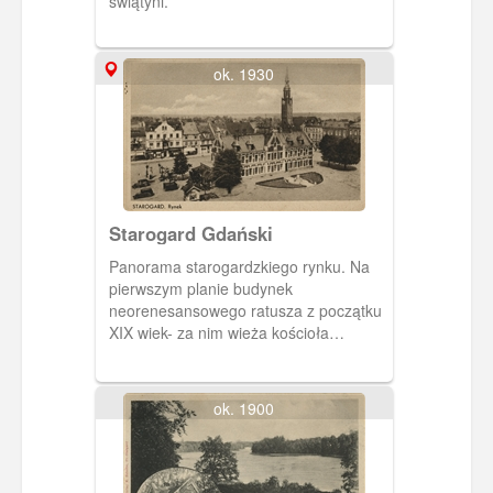
świątyni.
ok. 1930
Starogard Gdański
Panorama starogardzkiego rynku. Na
pierwszym planie budynek
neorenesansowego ratusza z początku
XIX wiek- za nim wieża kościoła
pw.św.Katarzyny.
ok. 1900