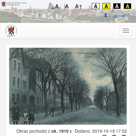
↓A
A
A↑
A
A
A
A
Logowanie
Togg
navig
Obraz pochodzi z
ok. 1910 r.
Dodano: 2019-10-19 17:52