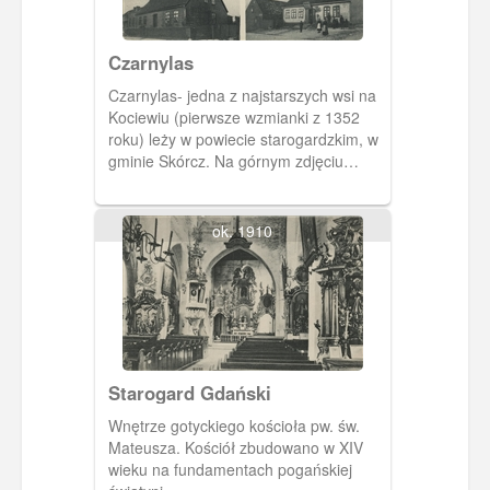
Czarnylas
Czarnylas- jedna z najstarszych wsi na
Kociewiu (pierwsze wzmianki z 1352
roku) leży w powiecie starogardzkim, w
gminie Skórcz. Na górnym zdjęciu
widzimy kościół wybudowany w XIV
wieku. Po siedemnastowiecznych
przebudowach mieszają się w nim trzy
ok. 1910
style; gotycki, barokowy i renesansowy.
siedziba parafii pw. św. Andrzeja
Apostoła. Na dolnych zdjęciach
budynek plebanii i gospoda Nelkego.
Starogard Gdański
Wnętrze gotyckiego kościoła pw. św.
Mateusza. Kościół zbudowano w XIV
wieku na fundamentach pogańskiej