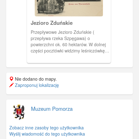
Jezioro Zduńskie
Przepływowe Jezioro Zduńskie (
przepływa rzeka Szpęgawa) o
powierzchni ok. 60 hektarów. W dolnej
części pocztówki widzimy leśniczówkę,
zwaną także Belvederem. Ulubione
miejsce wycieczek mieszkańców
Starogardu i Tczewa.
Nie dodano do mapy.
Zaproponuj lokalizację
Muzeum Pomorza
Zobacz inne zasoby tego użytkownika
Wyślij wiadomość do tego użytkownika