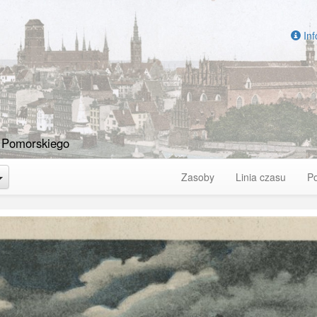
Inf
 Pomorskiego
Toggle Dropdown
Zasoby
Linia czasu
P