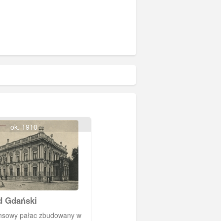
ok. 1910
d Gdański
nsowy pałac zbudowany w