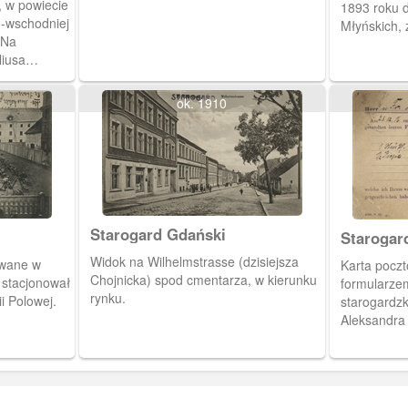
, w powiecie
1893 roku d
o-wschodniej
Młyńskich, 
 Na
liusa
 XIV wieku
.
ok. 1910
Starogard Gdański
Starogar
Widok na Wilhelmstrasse (dzisiejsza
owane w
Karta pocz
Chojnicka) spod cmentarza, w kierunku
 stacjonował
formularze
rynku.
ii Polowej.
starogardzk
Aleksandra Winkelhausena. Firm
słynęła ze 
gatunkowych