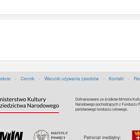
jekcie
·
Cennik
·
Warunki używania zasobów
·
Kontakt
·
Re
Dofinansowano ze środków Ministra Kultu
Narodowego pochodzących z Funduszu Pr
państwowego funduszu celowego.
Patronat medialny: