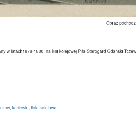
Obraz pochodz
y w latach1878-1880, na linii kolejowej Piła-Starogard Gdański-Tcze
tczew
,
kociewie
,
linia kolejowa
,