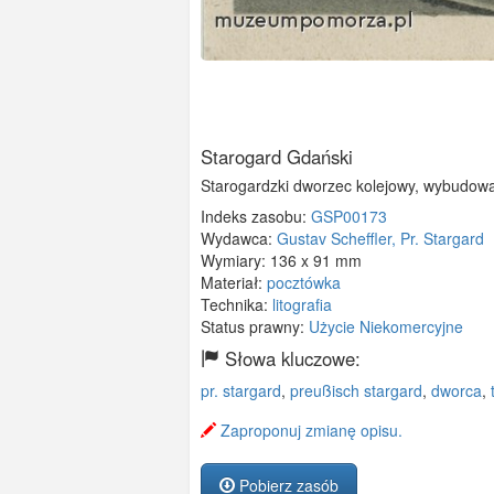
Starogard Gdański
Starogardzki dworzec kolejowy, wybudowan
Indeks zasobu:
GSP00173
Wydawca:
Gustav Scheffler, Pr. Stargard
Wymiary:
136 x 91 mm
Materiał:
pocztówka
Technika:
litografia
Status prawny:
Użycie Niekomercyjne
Słowa kluczowe:
pr. stargard
,
preußisch stargard
,
dworca
,
Zaproponuj zmianę opisu.
Pobierz zasób