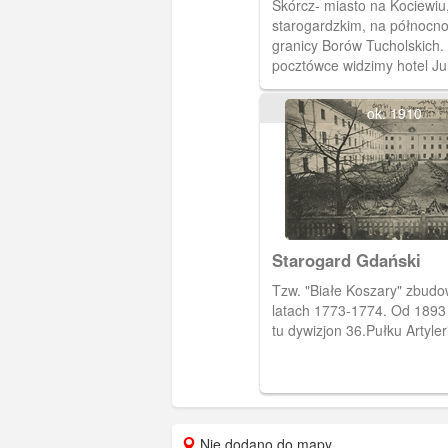
Skórcz- miasto na Kociewiu
starogardzkim, na północn
granicy Borów Tucholskich.
pocztówce widzimy hotel Ju
Sgoddy i kościół katolicki z
(rozbudowany w wieku XVII)
ok. 1910
Starogard Gdański
Tzw. "Białe Koszary" zbud
latach 1773-1774. Od 1893
tu dywizjon 36.Pułku Artyler
Nie dodano do mapy.