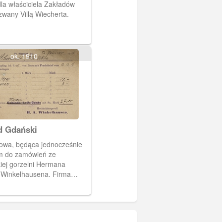
la właściciela Zakładów
zwany Villą Wiecherta.
ok. 1910
d Gdański
towa, będąca jednocześnie
m do zamówień ze
iej gorzelni Hermana
a
znakomitej jakości wódek
, winiaków i koniaków.