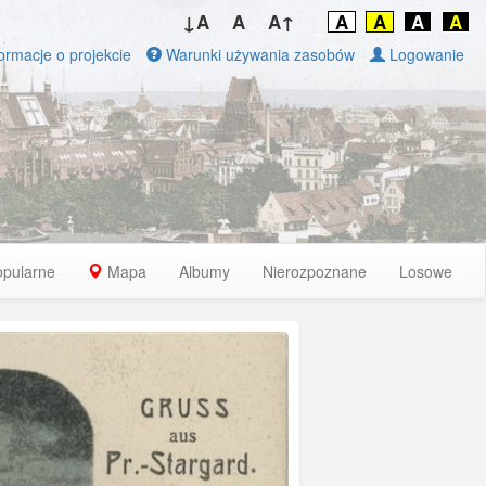
↓A
A
A↑
A
A
A
A
ormacje o projekcie
Warunki używania zasobów
Logowanie
opularne
Mapa
Albumy
Nierozpoznane
Losowe