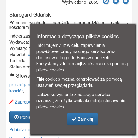
Wyświetlono: 2653
Starogard Gdański
Północno-wschodni narożnik starogardzkiego rynku z
kościołem św. Katarzyny wzniesionym w 1802 roku.
Informacja dotycząca plików cookies.
Indeks zasobu:
GSP00162
Wydawca:
Abraham Meyer, Pr. Sragard
Informujemy, iż w celu zapewnienia
Wymiary:
139 x 89 mm
prawidłowej pracy naszego serwisu oraz
Materiał:
pocztówka
dostosowania go do Państwa potrzeb,
Technika:
fotografia czarno-biała
korzystamy z informacji zapisanych za pomocą
Status prawny:
Użycie Niekomercyjne
plików cookies.
Słowa kluczowe:
Pliki cookies można kontrolować za pomocą
pr. stargard
,
preußisch stargard
,
rynek
,
katarzyny
,
kociewie
,
ustawień swojej przeglądarki.
kościół
,
Dalsze korzystanie z naszego serwisu
oznacza, że użytkownik akceptuje stosowanie
Zaproponuj zmianę opisu.
plików cookies.
Pobierz zasób
Zamknij
Pobierz opis