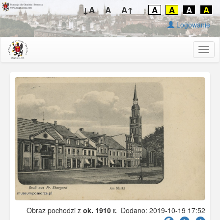
↓A
A
A↑
A
A
A
A
Logowanie
Togg
navig
Obraz pochodzi z
ok. 1910 r.
Dodano: 2019-10-19 17:52