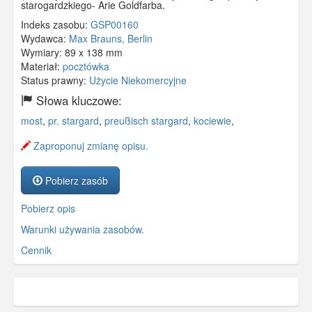
starogardzkiego- Arie Goldfarba.
Indeks zasobu:
GSP00160
Wydawca:
Max Brauns, Berlin
Wymiary:
89 x 138 mm
Materiał:
pocztówka
Status prawny:
Użycie Niekomercyjne
Słowa kluczowe:
most
,
pr. stargard
,
preußisch stargard
,
kociewie
,
Zaproponuj zmianę opisu.
Pobierz zasób
Pobierz opis
Warunki używania zasobów.
Cennik