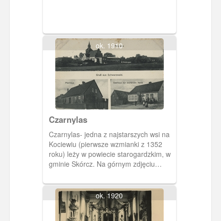
ok. 1910
Czarnylas
Czarnylas- jedna z najstarszych wsi na
Kociewiu (pierwsze wzmianki z 1352
roku) leży w powiecie starogardzkim, w
gminie Skórcz. Na górnym zdjęciu
widzimy kościół wybudowany w XIV
wieku. Po siedemnastowiecznych
przebudowach mieszają się w nim trzy
ok. 1920
style; gotycki, barokowy i renesansowy.
siedziba parafii pw. św. Andrzeja