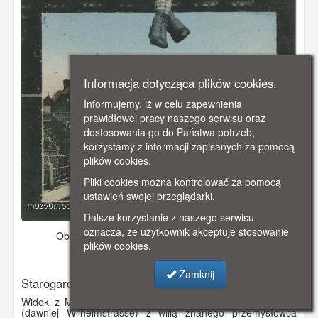
Informacja dotycząca plików cookies.
Informujemy, iż w celu zapewnienia
prawidłowej pracy naszego serwisu oraz
dostosowania go do Państwa potrzeb,
korzystamy z informacji zapisanych za pomocą
plików cookies.
Pliki cookies można kontrolować za pomocą
ustawień swojej przeglądarki.
Dalsze korzystanie z naszego serwisu
oznacza, że użytkownik akceptuje stosowanie
Obraz pochodzi z
1906 r.
Dodano: 2019-10-19 17:52
plików cookies.
Wyświetlono: 2847
Zamknij
Starogard Gdański
Widok z Mostu Chojnickiego na dzisiejszą ulicę Chojnicką
(dawniej Wilhelmstrasse) z willą znanego przemysłowca