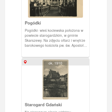
Apostoła. Na dolnych zdjęciach
budynek plebanii i gospoda Nelkego.
Pogódki
Pogódki- wieś kociewska położona w
powiecie starogardzkim, w gminie
Skarszewy. Na zdjęciu ołtarz i wnętrze
barokowego kościoła pw. św. Apostołów
Piotra i Pawła, wybudowany przez
cystersów w latach 1701-1715.
ok. 1910
Starogard Gdański