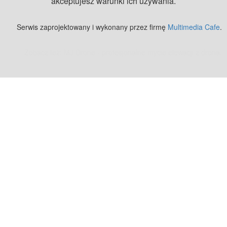
akceptujesz warunki ich używania.
Serwis zaprojektowany i wykonany przez firmę
Multimedia Cafe
.
Zobacz też:
MJ Drone - profesjonalne mycie elewacji z drona
.