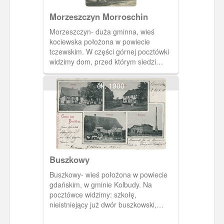
Morzeszczyn Morroschin
Morzeszczyn- duża gminna, wieś
kociewska położona w powiecie
tczewskim. W części górnej pocztówki
widzimy dom, przed którym siedzi
razem z rodziną właściciel- Noetzel. W
części dolnej gorzelnia zapewne
ok. 1900
własność Noetzla.
Buszkowy
Buszkowy- wieś położona w powiecie
gdańskim, w gminie Kolbudy. Na
pocztówce widzimy: szkołę,
nieistniejący już dwór buszkowski,
gospodę i zabudowania gorzelni.