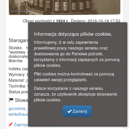
Obraz pochodzi z
1924 r.
Dodano: 2019-10-19 17:52
Wyświetlono: 4040
Informacja dotycząca plików cookies.
Starogard Gdański
Informujemy, iż w celu zapewnienia
Stoisko reklamowe Zakładów Winkelhausena podczas
prawidłowej pracy naszego serwisu oraz
"wystawy ruchomej na Wiśle" w 1924 roku.firma słynęła z
dostosowania go do Państwa potrzeb,
doskonałej jakości wódek gatunkowych, winiaków, koniaków i
korzystamy z informacji zapisanych za pomocą
likierów.
plików cookies.
Indeks zasobu:
GSP00157
Pliki cookies można kontrolować za pomocą
Wymiary:
87 x 76 mm
ustawień swojej przeglądarki.
Materiał:
papier fotograficzny
Technika:
fotografia czarno-biała
Dalsze korzystanie z naszego serwisu
Status prawny:
Użycie Niekomercyjne
oznacza, że użytkownik akceptuje stosowanie
Słowa kluczowe:
plików cookies.
gorzelnia
,
zakłady spirytusowe
,
winiaki
,
rum
,
koniaki
,
Zamknij
winkelhausen
,
pr. stargard
,
preußisch stargard
,
reklama
,
Zaproponuj zmianę opisu.