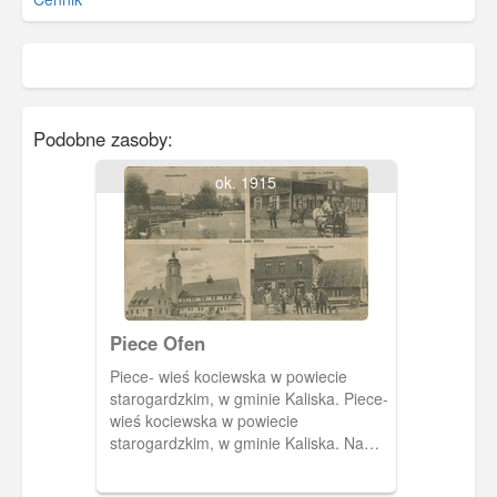
Podobne zasoby:
ok. 1915
Piece Ofen
Piece- wieś kociewska w powiecie
starogardzkim, w gminie Kaliska. Piece-
wieś kociewska w powiecie
starogardzkim, w gminie Kaliska. Na
pocztówce, w górnym rogu, widzimy
panoramę wsi z dużym stawem. Obok