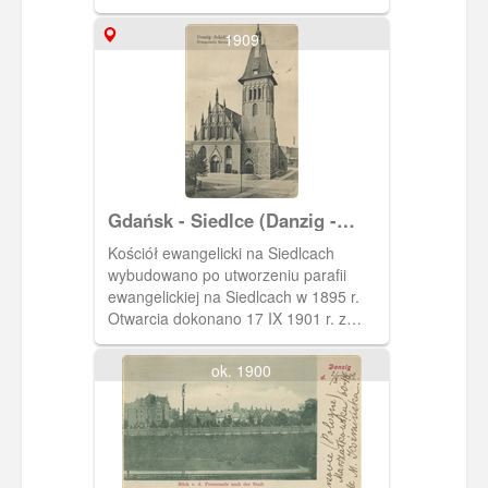
Posiada strzelistą wieżę, dobudowaną
podczas remontu w XVIII wieku.
1909
Nieopodal znajdują się resztki płyt
nagrobnych z nieistniejącego
cmentarza.
Gdańsk - Siedlce (Danzig -
Schidlitz), Kościół Zbawiciela
Kościół ewangelicki na Siedlcach
(ewangelicki) na Siedlcach
wybudowano po utworzeniu parafii
ewangelickiej na Siedlcach w 1895 r.
Otwarcia dokonano 17 IX 1901 r. z
udziałem Augusty, żony cesarza
Wilhelma II. W 1945 r. uległ
ok. 1900
zniszczeniu, pozostałości rozebrano w
latach 1955 - 57. Pocztówka w obiegu
od 1 III 1909 r.