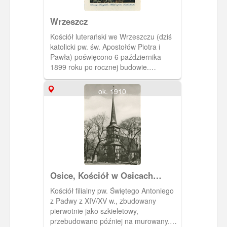
Wrzeszcz
Kościół luterański we Wrzeszczu (dziś
katolicki pw. św. Apostołów Piotra i
Pawła) poświęcono 6 października
1899 roku po rocznej budowie.
Wybudowany został przy skrzyżowaniu
Am Johannisberg (dziś ul.Sobótki) i
ok. 1910
Johannisthal (dziś ul. Jana Matejki).
Budynek w stylu neogotyckim
zaprojektował Gotthilf Ludwig Mockel.
Widok z okolicznych wzgórz.
Osice, Kościół w Osicach
(Wossitz)
Kościół filialny pw. Świętego Antoniego
z Padwy z XIV/XV w., zbudowany
pierwotnie jako szkieletowy,
przebudowano później na murowany.