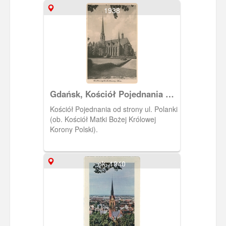
budynek gospody L. Lubatza. W części
1938
dolnej, neobarokowy kościół w trakcie
budowy. Zaprojektował go architekt
Franz Kunst. Poświęcony został 3
sierpnia 1913 roku. Świątynia pod
wezwaniem Najświętszego Serca Pana
Jezusa jest siedzibą parafii. Na ostatnim
zdjęciu widzimy dom towarowy Johanna
Szczygelskiego.
Gdańsk, Kościół Pojednania w
Oliwie
Kościół Pojednania od strony ul. Polanki
(ob. Kościół Matki Bożej Królowej
Korony Polski).
ok. 1940