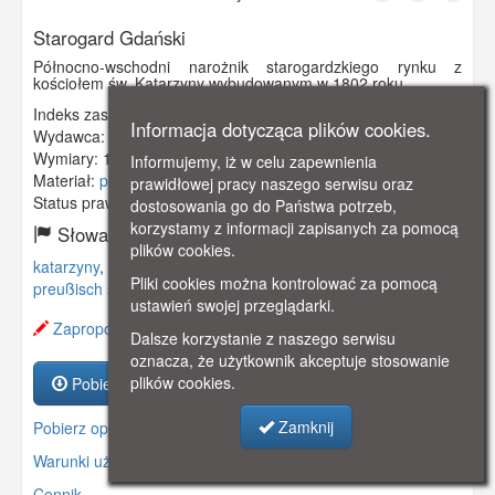
Starogard Gdański
Północno-wschodni narożnik starogardzkiego rynku z
kościołem św. Katarzyny wybudowanym w 1802 roku.
Indeks zasobu:
GSP00155
Informacja dotycząca plików cookies.
Wydawca:
A. Jarkowski, Pr. Stargard
Wymiary:
134 x 83 mm
Informujemy, iż w celu zapewnienia
Materiał:
pocztówka
prawidłowej pracy naszego serwisu oraz
Status prawny:
Użycie Niekomercyjne
dostosowania go do Państwa potrzeb,
korzystamy z informacji zapisanych za pomocą
Słowa kluczowe:
plików cookies.
katarzyny
,
kościół
,
narożnik rynku
,
rynku
,
pr. stargard
,
Pliki cookies można kontrolować za pomocą
preußisch stargard
,
kociewie
,
ustawień swojej przeglądarki.
Zaproponuj zmianę opisu.
Dalsze korzystanie z naszego serwisu
oznacza, że użytkownik akceptuje stosowanie
plików cookies.
Pobierz zasób
Zamknij
Pobierz opis
Warunki używania zasobów.
Cennik