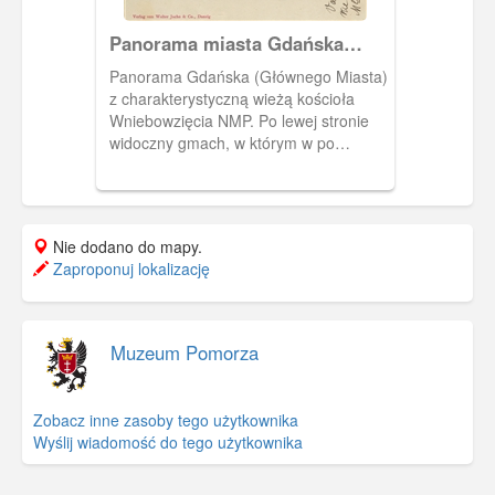
Panorama miasta Gdańska
roztaczająca się z ul. 3 Maja,
Panorama Gdańska (Głównego Miasta)
Danzig v. d. Promenade nach
z charakterystyczną wieżą kościoła
der Stadt
Wniebowzięcia NMP. Po lewej stronie
widoczny gmach, w którym w po
utworzeniu II WMG mieściła się
siedziba Wysokiego Komisarza Ligi
Narodów.
Nie dodano do mapy.
Zaproponuj lokalizację
Muzeum Pomorza
Zobacz inne zasoby tego użytkownika
Wyślij wiadomość do tego użytkownika