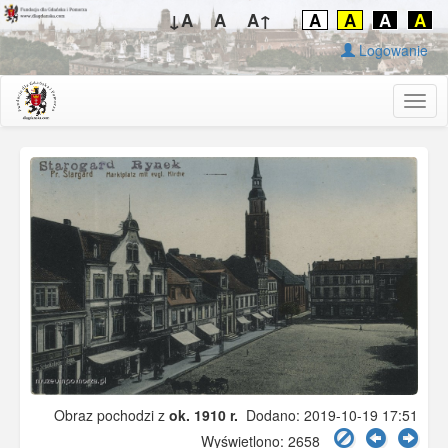
↓A
A
A↑
A
A
A
A
Logowanie
Togg
navig
Obraz pochodzi z
ok. 1910 r.
Dodano: 2019-10-19 17:51
Wyświetlono: 2658