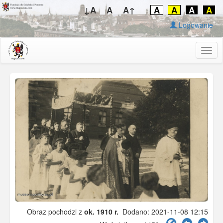
↓A
A
A↑
A
A
A
A
Logowanie
Togg
navig
Obraz pochodzi z
ok. 1910 r.
Dodano: 2021-11-08 12:15