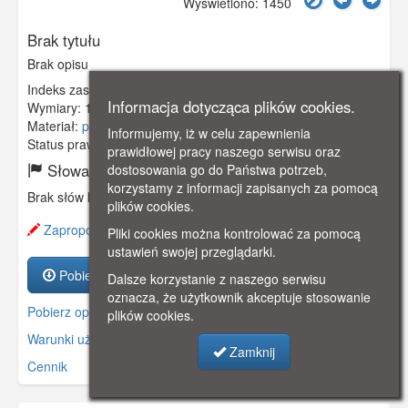
Wyświetlono: 1450
Brak tytułu
Brak opisu
Indeks zasobu:
GSP00141
Informacja dotycząca plików cookies.
Wymiary:
140 x 91 mm
Materiał:
papier fotograficzny
Informujemy, iż w celu zapewnienia
Status prawny:
Użycie Niekomercyjne
prawidłowej pracy naszego serwisu oraz
Słowa kluczowe:
dostosowania go do Państwa potrzeb,
korzystamy z informacji zapisanych za pomocą
Brak słów kluczowych
plików cookies.
Zaproponuj zmianę opisu.
Pliki cookies można kontrolować za pomocą
ustawień swojej przeglądarki.
Pobierz zasób
Dalsze korzystanie z naszego serwisu
oznacza, że użytkownik akceptuje stosowanie
Pobierz opis
plików cookies.
Warunki używania zasobów.
Zamknij
Cennik