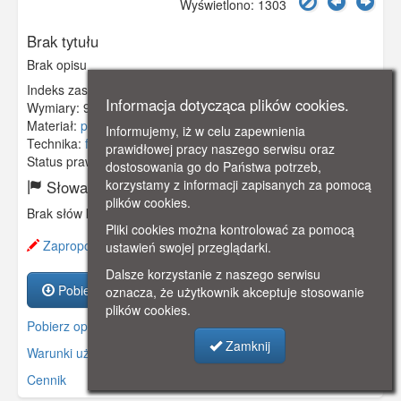
Wyświetlono: 1303
Brak tytułu
Brak opisu
Indeks zasobu:
GSP00139
Informacja dotycząca plików cookies.
Wymiary:
91 x 140 mm
Materiał:
papier fotograficzny
Informujemy, iż w celu zapewnienia
Technika:
fotografia czarno-biała
prawidłowej pracy naszego serwisu oraz
Status prawny:
Użycie Niekomercyjne
dostosowania go do Państwa potrzeb,
korzystamy z informacji zapisanych za pomocą
Słowa kluczowe:
plików cookies.
Brak słów kluczowych
Pliki cookies można kontrolować za pomocą
Zaproponuj zmianę opisu.
ustawień swojej przeglądarki.
Dalsze korzystanie z naszego serwisu
Pobierz zasób
oznacza, że użytkownik akceptuje stosowanie
plików cookies.
Pobierz opis
Zamknij
Warunki używania zasobów.
Cennik