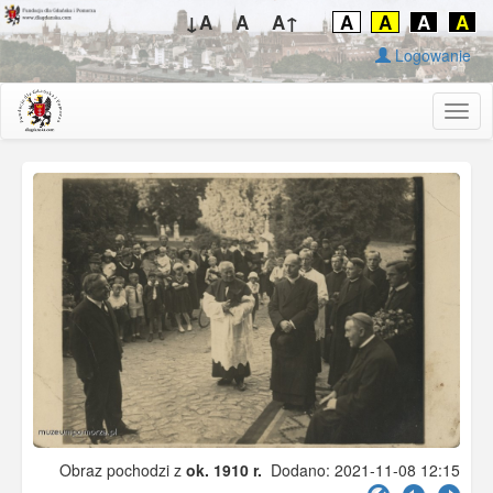
↓A
A
A↑
A
A
A
A
Logowanie
Togg
navig
Obraz pochodzi z
ok. 1910 r.
Dodano: 2021-11-08 12:15