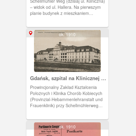
Schellmühler Weg (dzisiaj ul. Kliniczna)
– widok od ul. Hallera. Na pierwszym
planie budynek z mieszkaniem
profesorów zwany dzisiaj willą.
ok. 1910
Gdańsk, szpital na Klinicznej we
Wrzeszczu.
Prowincjonalny Zakład Kształcenia
Położnych i Klinika Chorób Kobiecych
(Provinzial-Hebammenlehranstalt und
Frauenklinik) przy Schellmühlerweg
(Kliniczna).
ok. 1910