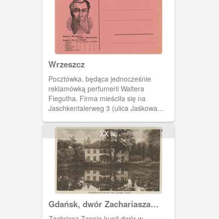
Wrzeszcz
Pocztówka, będąca jednocześnie
reklamówką perfumerii Waltera
Fiegutha. Firma mieściła się na
Jaschkentalerweg 3 (ulica Jaśkowa
Dolina 3).
XX w.
Gdańsk, dwór Zachariasza
Zappio
Zachriasz Zappio kupił dwór w