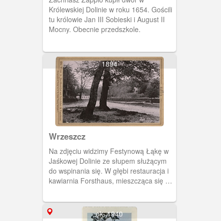
Królewskiej Dolinie w roku 1654. Gościli
tu królowie Jan III Sobieski i August II
Mocny. Obecnie przedszkole.
1894
Wrzeszcz
Na zdjęciu widzimy Festynową Łąkę w
Jaśkowej Dolinie ze słupem służącym
do wspinania się. W głębi restauracja i
kawiarnia Forsthaus, mieszcząca się w
willi zbudowanej w stylu szwajcarskim w
1884 roku.
ok. 1940