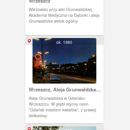
Wrzeszcz
Wieżowiec przy alei Grunwaldzkiej,
Akademia Medyczna na Dębinki i aleja
Grunwaldzka widok ogólny
ok. 1980
Wrzeszcz, Aleja Grunwaldzka
nocą
Aleja Grunwaldzka w Gdańsku-
Wrzeszczu. W głębi słynny neon
"Gdańsk miastem kwiatów", z prawej
delikatesy.