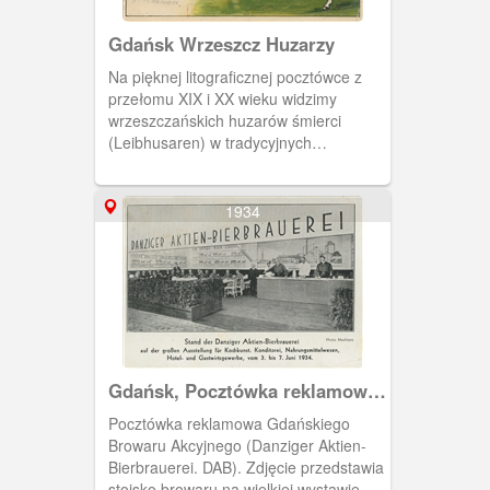
Gdańsk Wrzeszcz Huzarzy
Na pięknej litograficznej pocztówce z
przełomu XIX i XX wieku widzimy
wrzeszczańskich huzarów śmierci
(Leibhusaren) w tradycyjnych
mundurach.
1934
Gdańsk, Pocztówka reklamowa
browaru
Pocztówka reklamowa Gdańskiego
Browaru Akcyjnego (Danziger Aktien-
Bierbrauerei. DAB). Zdjęcie przedstawia
stoisko browaru na wielkiej wystawie