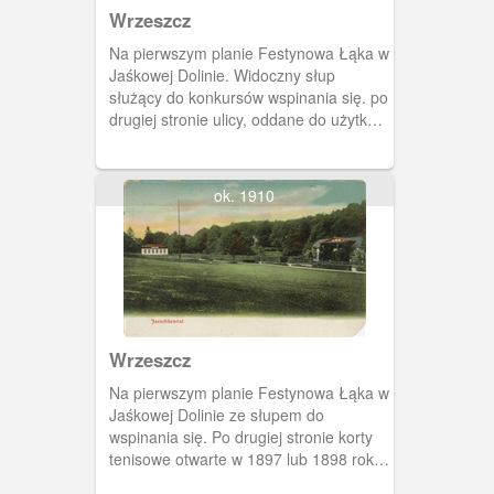
Wrzeszcz
Na pierwszym planie Festynowa Łąka w
Jaśkowej Dolinie. Widoczny słup
służący do konkursów wspinania się. po
drugiej stronie ulicy, oddane do użytku
w 1897 lub 1898 roku, korty tenisowe.
Wśród drzew kawiarnia i restauracja
Forsthaus mieszcząca się w willi z 1884
ok. 1910
roku.
Wrzeszcz
Na pierwszym planie Festynowa Łąka w
Jaśkowej Dolinie ze słupem do
wspinania się. Po drugiej stronie korty
tenisowe otwarte w 1897 lub 1898 roku.
Wśród drzew widoczna restauracja i