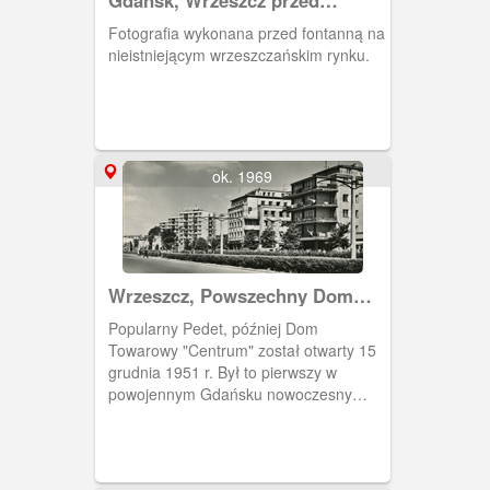
fontanną
Fotografia wykonana przed fontanną na
nieistniejącym wrzeszczańskim rynku.
ok. 1969
Wrzeszcz, Powszechny Dom
Towarowy "Neptun"
Popularny Pedet, później Dom
Towarowy "Centrum" został otwarty 15
grudnia 1951 r. Był to pierwszy w
powojennym Gdańsku nowoczesny
dom handlowy, największy i takim
pozostał przez okres PRLu. Zburzony
na przełomie 2011/2012 roku. Na jego
miejscu powstał biurowiec "Neptun".