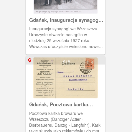
Gdańsk, Inauguracja synagogi
we Wrzeszczu
Inauguracja synagogi we Wrzeszczu.
Uroczyste otwarcie nastąpiło w
niedzielę 25 września 1927 roku.
Wówczas uroczyście wniesiono nowe
zwoje Tory. Na uroczystości obecni były
władze Gminy Synagogalnej, prezydent
1918
policji, senatorzy Wolnego Miasta
Gdańska, nowe kierownictwo
Synagogen-Verein: przewodniczący
Richard Heidenfeld i zastępca
przewodniczącego Moritz Gelhar.
Modlitwy prowadził rabin Dawid Weiss
oraz Jakow Meir Sagalowicz, który
Gdańsk, Pocztowa kartka
odmówił modlitwę w języku hebrajskim.
browaru
Pocztowa kartka browaru we
Wrzeszczu (Danziger Actien-
Bierbrauerei, Danzig - Langfuhr). Karki
takie służyły jako reklamówki i do mniej