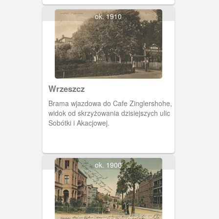
kawiarnia Forsthaus, mieszcząca się w
willi w stylu szwajcarskim, zbudowana w
ok. 1910
1884 roku.
Wrzeszcz
Brama wjazdowa do Cafe Zinglershohe,
widok od skrzyżowania dzisiejszych ulic
Sobótki i Akacjowej.
ok. 1900