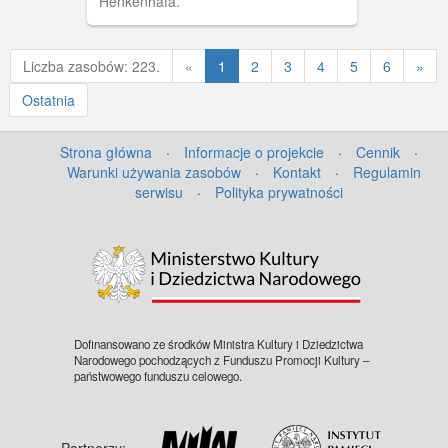
Henkenhafa.
Poprzednia
Liczba zasobów: 223.
«
1
2
3
4
5
6
»
Ostatnia
Strona główna
·
Informacje o projekcie
·
Cennik
·
Warunki używania zasobów
·
Kontakt
·
Regulamin
serwisu
·
Polityka prywatności
Dofinansowano ze środków Ministra Kultury i Dziedzictwa
Narodowego pochodzących z Funduszu Promocji Kultury –
państwowego funduszu celowego.
Partnerzy: