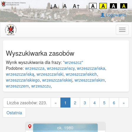
↓A
A
A↑
A
A
A
A
Logowanie
Togg
navig
Wyszukiwarka zasobów
Wynik wyszukiwania dla frazy:
"wrzeszcz"
Podobne:
wrzeszcza
,
wrzeszczańscy
,
wrzeszczańska
,
wrzeszczańską
,
wrzeszczański
,
wrzeszczańskich
,
wrzeszczańskiego
,
wrzeszczańskiej
,
wrzeszczańskim
,
wrzeszczem
,
wrzeszczu
,
Poprzednia
Liczba zasobów: 223.
«
1
2
3
4
5
6
»
Ostatnia
ok. 1980