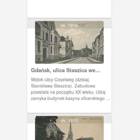
ok. 1910
Gdańsk, ulica Staszica we
Wrzeszczu
Widok ulicy Coselweg (dzisiaj
Stanisława Staszica). Zabudowa
powstała na początku XX wieku. Ulicę
zamyka budynek kasyna oficerskiego 1.
i 2. Pułku Przybocznego Huzarów.
ok. 1910