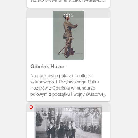
gastronomicznej, hotelarskiej i
kulinarnej. Początki browaru we
1915
Wrzeszczu sięgają początków rozkwitu
osady dworskiej Kuźniczki (niem.
Kleinhammer) w XVI wieku. Wtedy to w
Kuźniczkach powstała osada dworska
wraz z parkiem, ogrodem oraz
obiektami gospodarczymi. W XVIII
wieku nad Stawem Parkowym powstał
niewielki drewniany browar.
Gdańsk Huzar
Na pocztówce pokazano oficera
sztabowego 1 Przybocznego Pułku
Huzarów z Gdańska w mundurze
polowym z początku I wojny światowej.
1927