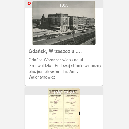
Obok Pedetu stoi budynek, w którym
1959
działał klub "Ster", a w 1980 r. został
siedzibą NSZZ "Solidarność".
Gdańsk, Wrzeszcz ul.
Grunwaldzka
Gdańsk Wrzeszcz widok na ul.
Grunwaldzką. Po lewej stronie widoczny
plac jest Skwerem im. Anny
Walentynowicz.
1932-03-23