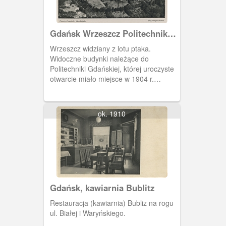
Gdańsk Wrzeszcz Politechnika
Gdańska, Danzig Langfuhr
Wrzeszcz widziany z lotu ptaka.
Technische Hohschule of
Widoczne budynki należące do
Danzig
Politechniki Gdańskiej, której uroczyste
otwarcie miało miejsce w 1904 r.
Projektantem był arch. prof. Albert
Carsten.
ok. 1910
Gdańsk, kawiarnia Bublitz
Restauracja (kawiarnia) Bubliz na rogu
ul. Białej i Waryńskiego.