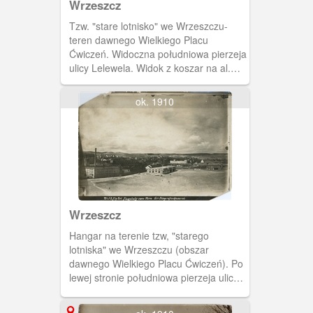
Wrzeszcz
Tzw. "stare lotnisko" we Wrzeszczu-
teren dawnego Wielkiego Placu
Ćwiczeń. Widoczna południowa pierzeja
ulicy Lelewela. Widok z koszar na al.
Legionów.
ok. 1910
Wrzeszcz
Hangar na terenie tzw, "starego
lotniska" we Wrzeszczu (obszar
dawnego Wielkiego Placu Ćwiczeń). Po
lewej stronie południowa pierzeja ulicy
Lelewela.Widoczny komin należący do
zabudowań wrzeszczańskiego browaru.