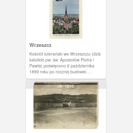
Wrzeszcz
Kościół luterański we Wrzeszczu (dziś
katolicki pw. św. Apostołów Piotra i
Pawła) poświęcono 6 października
1899 roku po rocznej budowie.
Wybudowany został przy skrzyżowaniu
Am Johannisberg (dziś ul.Sobótki) i
ok. 1910
Johannisthal (dziś ul. Jana Matejki).
Budynek w stylu neogotyckim
zaprojektował Gotthilf Ludwig Mockel.
Widok z okolicznych wzgórz.