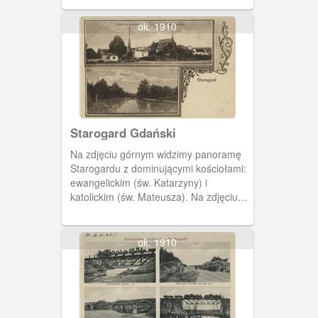
ok. 1910
Starogard Gdański
Na zdjęciu górnym widzimy panoramę
Starogardu z dominującymi kościołami:
ewangelickim (św. Katarzyny) i
katolickim (św. Mateusza). Na zdjęciu
dolnym- rzeka Wierzyca.
ok. 1910