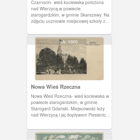
Czarnocin- wieś kociewska położona
nad Wierzycą,w powiecie
starogardzkim, w gminie Skarszewy. Na
zdjęciu uczniowie miejscowej szkoły z
nauczycielką Marylą Wildówną.
Rok1926.
ok. 1900
Nowa Wieś Rzeczna
Nowa Wieś Rzeczna- wieś kociewska w
powiecie starogardzkim, w gminie
Starogard Gdański. Miejscowość leży
nad Wierzycą i jaj dopływem Piesienicą.
Na pocztówce widzimy neobarokowy
pałac z pierwszej połowy XIX wieku-
siedzibę rodu Hertzbergów.
ok. 1900