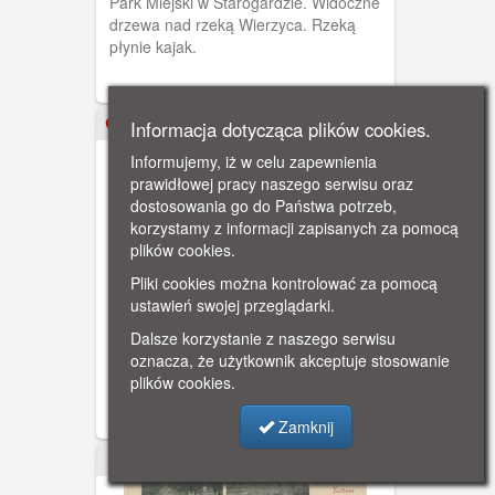
Park Miejski w Starogardzie. Widoczne
drzewa nad rzeką Wierzyca. Rzeką
płynie kajak.
Informacja dotycząca plików cookies.
1939-09
Informujemy, iż w celu zapewnienia
prawidłowej pracy naszego serwisu oraz
dostosowania go do Państwa potrzeb,
korzystamy z informacji zapisanych za pomocą
plików cookies.
Pliki cookies można kontrolować za pomocą
Gniew; Kampania wrześniowa -
ustawień swojej przeglądarki.
1939
Czarno-biała fotografia przedstawiająca
Dalsze korzystanie z naszego serwisu
niemiecki czołg PzKpfw IV Ausf. B
oznacza, że użytkownik akceptuje stosowanie
przejeżdżający po moście pontonowym
plików cookies.
przez Wisłę w Gniewie we wrześniu
1939 roku. W tle widoczna jest
Zamknij
charakterystyczna sylwetka zamku
krzyżackiego w Gniewie u ujścia rzeki
ok. 1900
Wierzyca do Wisły. Zakaz kopiowania,