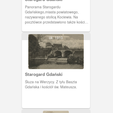
Panorama Starogardu
Gdańskiego,miasta powiatowego,
nazywanego stolicą Kociewia. Na
pocztówce przedstawiono także kościół
pw. św. Katarzyny Aleksandryjskiej,
zbudowany w 1802 roku.
ok. 1910
Starogard Gdański
Śluza na Wierzycy. Z tyłu Baszta
Gdańska i kościół św. Mateusza.