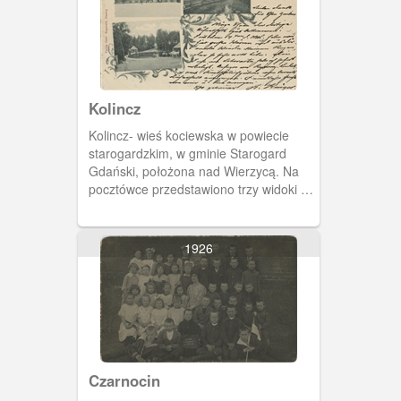
zasób dostępny w zbiorach Muzeum II
Wojny Światowej w Gdańsku,
sygnatura: MIIWS/F/403
Kolincz
Kolincz- wieś kociewska w powiecie
starogardzkim, w gminie Starogard
Gdański, położona nad Wierzycą. Na
pocztówce przedstawiono trzy widoki z
miejscowości.
1926
Czarnocin