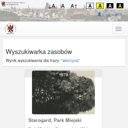
↓A
A
A↑
A
A
A
A
Logowanie
Togg
navig
Wyszukiwarka zasobów
Wynik wyszukiwania dla frazy:
"wierzyca"
1978
Starogard, Park Miejski