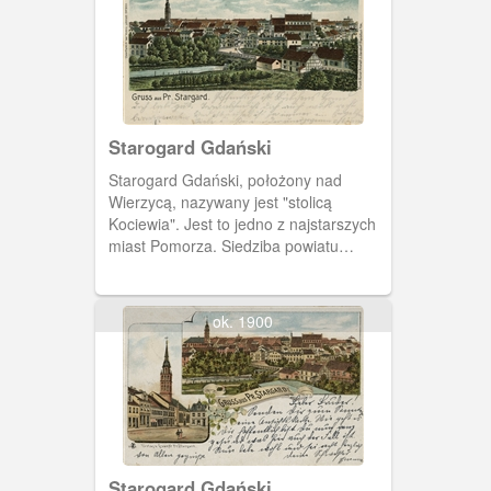
Starogard Gdański
Starogard Gdański, położony nad
Wierzycą, nazywany jest "stolicą
Kociewia". Jest to jedno z najstarszych
miast Pomorza. Siedziba powiatu
starogardzkiego. Na pocztówce widzimy
panoramę miejscowości z przełomu XIX
i XX wieku.
ok. 1900
Starogard Gdański