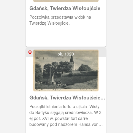
Gdańsk, Twierdza Wisłoujście
Pocztówka przedstawia widok na
Twierdzę Wisłoujście.
ok. 1920
Gdańsk, Twierdza Wisłoujście z
przystanią dla żaglówek, Danzig
Początki istnienia fortu u ujścia Wisły
Festung Weichselmünde mit
do Bałtyku sięgają średniowiecza. W 2
Seglerhafen
ej poł. XVI w. powstał fort carré
budowany pod nadzorem Hansa von
Lindau, następnie Antonego van