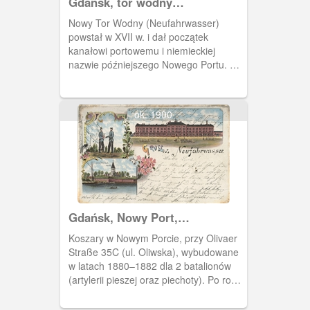
Gdańsk, tor wodny
Neufahrwasser
Nowy Tor Wodny (Neufahrwasser)
powstał w XVII w. i dał początek
kanałowi portowemu i niemieckiej
nazwie późniejszego Nowego Portu. Po
lewej stronie Twierdza Wisłoujście.
ok. 1900
Gdańsk, Nowy Port,
Neufahrwasser
Koszary w Nowym Porcie, przy Olivaer
Straße 35C (ul. Oliwska), wybudowane
w latach 1880–1882 dla 2 batalionów
(artylerii pieszej oraz piechoty). Po roku
1922 przekazane w użytkowanie
rządowi polskiemu na mieszkania