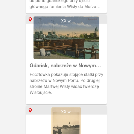
do portu gdańskiego przy ujściu
międzywojennym. Pocztówka w obiegu
głównego ramienia Wisły do Morza
od 1925 r.
Bałtyckiego.
XX w.
Gdańsk, nabrzeże w Nowym
Porcie Neufahrwasser
Pocztówka pokazuje stojące statki przy
nabrzeżu w Nowym Portu. Po drugiej
stronie Martwej Wisły widać twierdzę
Wisłoujście.
XX w.