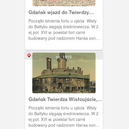
Gdańsk wjazd do Twierdzy
Wisłoujście, Danzig Eingang
Początki istnienia fortu u ujścia Wisły
zur Festung Weichselmünde
do Bałtyku sięgają średniowiecza. W 2
ej poł. XVI w. powstał fort carré
budowany pod nadzorem Hansa von
Lindau, następnie Antonego van
Obberghena. Obiekt pełnił funkcje
militarne. Jego załoga kontrolowała
ok. 1910
statki wpływające do gdańskiego portu,
a wieża do 1758 r. spełniała rolę latarni
morskiej. W XIX r. znajdowało się tu
również więzienie. Obecnie pełni
funkcje muzealne.
Gdańsk Twierdza Wisłoujście,
Danzig Festung Weichselmünde
Początki istnienia fortu u ujścia Wisły
do Bałtyku sięgają średniowiecza. W 2
ej poł. XVI w. powstał fort carré
budowany pod nadzorem Hansa von