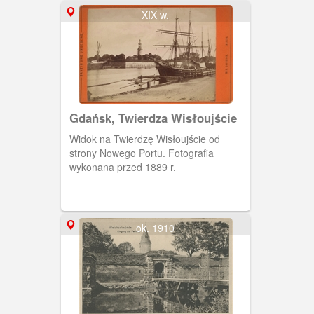
polskich pracowników poczty, kolei i
XIX w.
pracujących na Westerplatte. Po lewej
Twierdza Wisłoujście. Obieg 1899 r.
Gdańsk, Twierdza Wisłoujście
Widok na Twierdzę Wisłoujście od
strony Nowego Portu. Fotografia
wykonana przed 1889 r.
ok. 1910