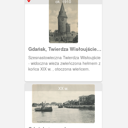
ok. 1910
Gdańsk, Twierdza Wisłoujście,
Danzig Wiechselmünde
Szesnastowieczna Twierdza Wisłoujście
- widoczna wieża zwieńczona hełmem z
końca XIX w. , otoczona wieńcem.
XX w.