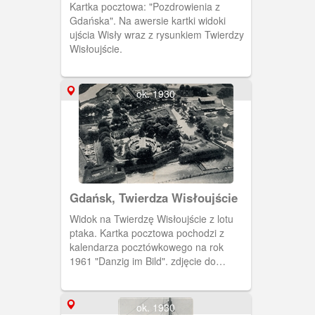
Kartka pocztowa: "Pozdrowienia z
Gdańska". Na awersie kartki widoki
ujścia Wisły wraz z rysunkiem Twierdzy
Wisłoujście.
ok. 1930
Gdańsk, Twierdza Wisłoujście
Widok na Twierdzę Wisłoujście z lotu
ptaka. Kartka pocztowa pochodzi z
kalendarza pocztówkowego na rok
1961 "Danzig im Bild". zdjęcie do
kalendarza pobrano z: "Plan und Karte"
ok. 1930