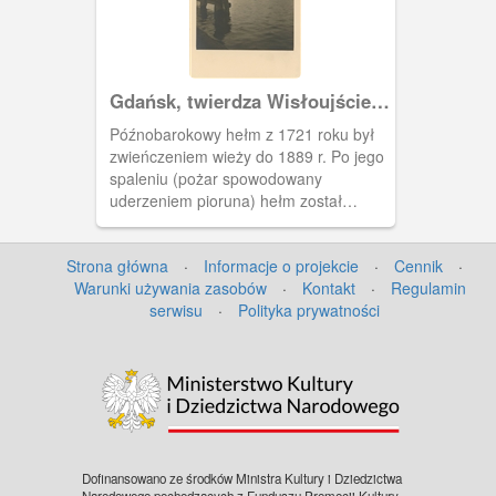
Gdańsk, twierdza Wisłoujście,
Weichselmünde,
Późnobarokowy hełm z 1721 roku był
zwieńczeniem wieży do 1889 r. Po jego
spaleniu (pożar spowodowany
uderzeniem pioruna) hełm został
odbudowany w formie stożka krytego
łupkiem, który przetrwał do 1945 roku.
Strona główna
·
Informacje o projekcie
·
Cennik
·
Pocztówka wydana po 1905 r.
Warunki używania zasobów
·
Kontakt
·
Regulamin
serwisu
·
Polityka prywatności
Dofinansowano ze środków Ministra Kultury i Dziedzictwa
Narodowego pochodzących z Funduszu Promocji Kultury –