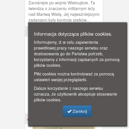
Zarośnięte po wojnie Wisłoujście. Ta
twierdza o znaczeniu militarnym leży
nad Martwą Wisłą. Jej najważniejszymi
zadaniami były kontrola statków
kupieckich, ich ochrona oraz nawigacja
światłem latarni.
Informacja dotycząca plików cookies.
1965
Informujemy, iż w celu zapewnienia
prawidłowej pracy naszego serwisu oraz
dostosowania go do Państwa potrzeb,
korzystamy z informacji zapisanych za pomocą
plików cookies.
Pliki cookies można kontrolować za pomocą
ustawień swojej przeglądarki.
Gdańsk w starej rycinie
Dalsze korzystanie z naszego serwisu
Karta z publikacji "Gdańsk w starej
oznacza, że użytkownik akceptuje stosowanie
rycinie" zawierającej 9 pocztówek z
plików cookies.
widokami starego Gdańska.
Zamknij
ok. 1930