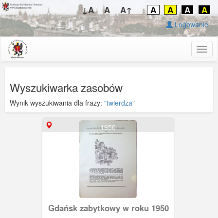
↓A
A
A↑
A
A
A
A
Logowanie
Togg
navig
Wyszukiwarka zasobów
Wynik wyszukiwania dla frazy:
"twierdza"
1950
Gdańsk zabytkowy w roku 1950